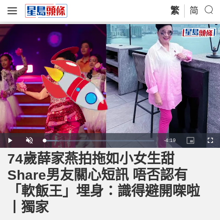
繁
简
R
-
4:19
L
P
U
P
F
o
l
n
i
u
a
a
m
c
l
74歲薛家燕拍拖如小女生甜
e
d
y
u
t
l
e
t
u
s
d
e
r
c
m
Share男友關心短訊 唔否認有
:
e
r
1
-
e
1
i
e
a
.
「軟飯王」埋身：識得避開㗎啦
n
n
8
-
6
P
i
%
i
丨獨家
c
t
n
u