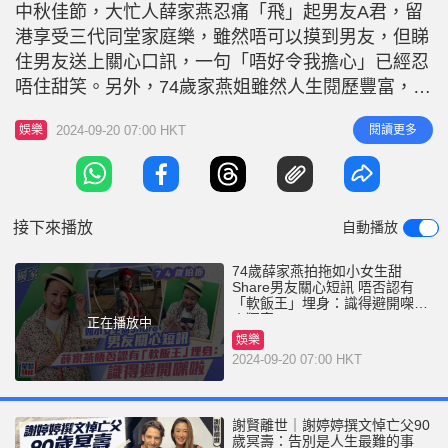
r
中秋佳節，大忙人薛家燕忍痛「飛」起男友A君，留
e
i
港享受三代同堂家庭樂，雖然唔可以摸到男友，但睇
n
住男友送上關心口訊，一句「唔好令我擔心」已經忍
g
唔住甜笑。另外，74歲家燕姐雖然人生閱歷豐富，但
對揀好男人都有啲保留，坦言真係要靠長時間觀察，
T
2024-09-20 07:00 HKT
閱讀更多
娛樂
更堅持做女人要矜貴啲。問到有否遇過「軟飯王」埋
i
身攞著數，家燕姐笑得好大聲，坦言，「我識得借意
m
避開㗎啦。」咦，冇否認喎。採訪：方騫平 薛家
e
燕、冼靖峰、關楓馨、阮浩棕主持T
接下來播放
自動播放
74歲薛家燕拍拖如小女生甜
Share男友關心短訊 唔否認有
「軟飯王」埋身：識得避開㗎啦
丨獨家
正在播放中
娛樂
2024-09-20 07:00 HKT
謝賢離世｜謝婷婷撰文悼亡父90
歲冥壽：告別是人生最難的事