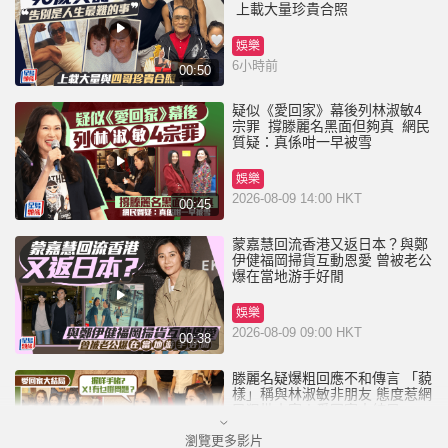
上載大量珍貴合照
娛樂
6小時前
00:50
疑似《愛回家》幕後列林淑敏4
宗罪 撐滕麗名黑面但夠真 網民
質疑：真係咁一早被雪
娛樂
2026-08-09 14:00 HKT
00:45
蒙嘉慧回流香港又返日本？與鄭
伊健福岡掃貨互動恩愛 曾被老公
爆在當地游手好閒
娛樂
2026-08-09 09:00 HKT
00:38
滕麗名疑爆粗回應不和傳言 「藐
樣」稱與林淑敏非朋友 態度惹網
民狠批小家丨愛回家大結局
瀏覽更多影片
娛樂