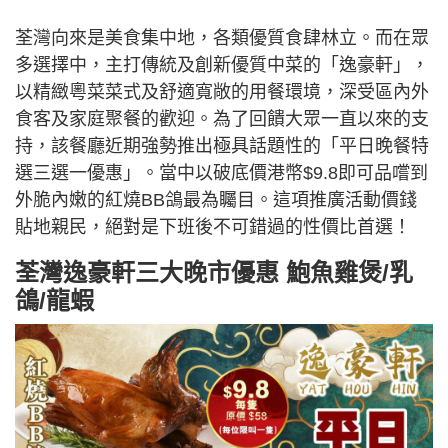
荃灣向來是美食集中地，各類優質食肆林立。而在眾
多選擇中，主打傳統及創新優質中菜的「逸豪軒」，
以精緻粵菜菜式及舒適寬敞的用餐環境，深受區內外
食客及家庭聚餐的歡迎。為了回饋大眾一直以來的支
持，該餐廳近期強勢推出極具話題性的「平日晚餐特
選三選一優惠」。當中以破底價港幣$9.8即可品嚐到
外脆內嫩的紅燒BB鴿最為矚目。這項推廣活動價錢
貼地親民，絕對是下班後不可錯過的性價比首選！
荃灣逸豪軒三大晚市優惠 鮑魚雞煲/乳
鴿/龍蝦