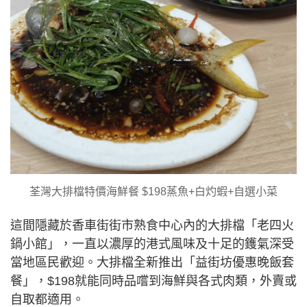
荃灣大排檔特價海鮮餐 $198蒸魚+白灼蝦+自選小菜
這間隱藏於香車街街市熟食中心內的大排檔「老四火
鍋小館」，一直以濃厚的港式風味及十足的鑊氣深受
當地區民歡迎。大排檔全新推出「益街坊優惠晚飯套
餐」，$198就能同時品嚐到海鮮與各式肉類，外賣或
自取都適用。