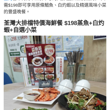
需$198即可享用原條鯧魚、白灼蝦以及精選風味小菜
的豐盛晚餐。
荃灣大排檔特價海鮮餐 $198蒸魚+白灼
蝦+自選小菜