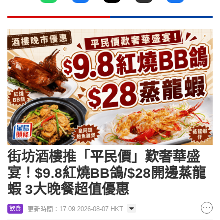
街坊酒樓推「平民價」歎奢華盛
宴！$9.8紅燒BB鴿/$28開邊蒸龍
蝦 3大晚餐超值優惠
更新時間：17:09 2026-08-07 HKT
飲食