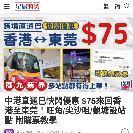
繁
简
中港直通巴快閃優惠 $75來回香
港至東莞！旺角/尖沙咀/觀塘設站
點 附購票教學
更新時間：10:00 2025-08-10 HKT
旅遊