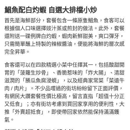
鯧魚配白灼蝦 自選大排檔小炒
首先是海鮮部分，套餐包含一條原隻鯧魚，食客可以
根據個人口味選擇豉汁蒸或煎封的做法。此外，套餐
還附送一碟例牌白灼蝦，蝦肉新鮮甜美，爽口彈牙，
只需簡單蘸上特製的辣椒醬油，便能將海鮮的層次感
完全昇華。
食客還可以在四款精選小菜中任擇其一，包括酸甜開
胃的「菠蘿生炒骨」、香脆惹味的「炸大腸」、清甜
滋潤的「勝瓜魚腐浸蜆」，以及經典家常菜「菜遠牛
肉 / 肉片」。不少品嚐過的街坊紛紛留下正面評價，
有網民大讚套餐性價比極高，留言直指「超值十分正
又低食」；亦有街坊考慮到買回家享用的便利性，大
推「外賣超抵食」，即使帶回家依然能保持滿滿鑊
氣。