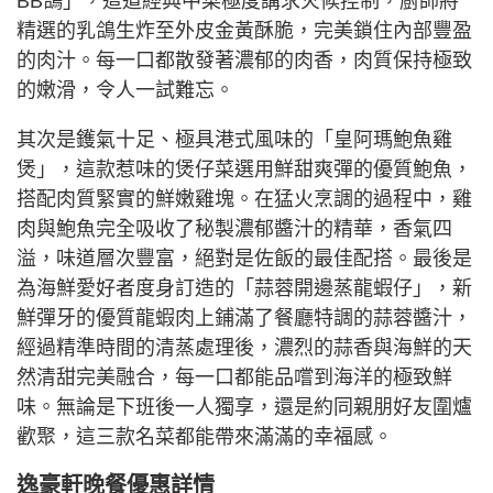
BB鴿」，這道經典中菜極度講求火候控制，廚師將
精選的乳鴿生炸至外皮金黃酥脆，完美鎖住內部豐盈
的肉汁。每一口都散發著濃郁的肉香，肉質保持極致
的嫩滑，令人一試難忘。
其次是鑊氣十足、極具港式風味的「皇阿瑪鮑魚雞
煲」，這款惹味的煲仔菜選用鮮甜爽彈的優質鮑魚，
搭配肉質緊實的鮮嫩雞塊。在猛火烹調的過程中，雞
肉與鮑魚完全吸收了秘製濃郁醬汁的精華，香氣四
溢，味道層次豐富，絕對是佐飯的最佳配搭。最後是
為海鮮愛好者度身訂造的「蒜蓉開邊蒸龍蝦仔」，新
鮮彈牙的優質龍蝦肉上鋪滿了餐廳特調的蒜蓉醬汁，
經過精準時間的清蒸處理後，濃烈的蒜香與海鮮的天
然清甜完美融合，每一口都能品嚐到海洋的極致鮮
味。無論是下班後一人獨享，還是約同親朋好友圍爐
歡聚，這三款名菜都能帶來滿滿的幸福感。
逸豪軒晚餐優惠詳情