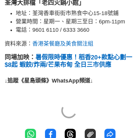
荃灣大排檔「老四火鍋小館」
地址：荃灣香車街街市熟食中心15-18號鋪
營業時間：星期一、星期三至日：6pm-11pm
電話：9601 6110 / 6333 3660
資料來源：
香港茶餐廳及美食關注組
同場加映：
暑假限時優惠！稻香20+款點心劃一
$8起 蝦餃/炸兩/芒果布甸 全日三市供應
↓追蹤《星島頭條》WhatsApp頻道↓