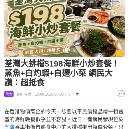
荃灣大排檔$198海鮮小炒套餐！
蒸魚+白灼蝦+自選小菜 網民大
讚：超抵食
更新時間：10:00 2026-08-08 HKT
飲食
在香港物價高企的今天，想要以平民價錢品嚐一頓豐
盛的海鮮晚餐似乎並不容易。近日，有網民發現位於
荃灣
香車街街市熟食中心的大排檔推出特價套餐，只