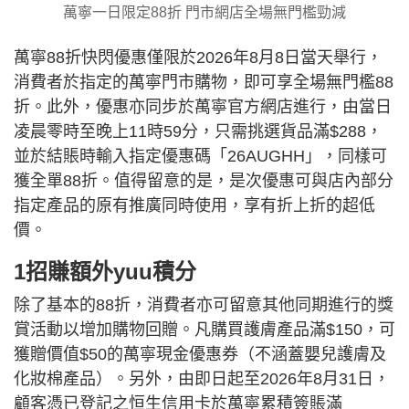
萬寧一日限定88折 門市網店全場無門檻勁減
萬寧88折快閃優惠僅限於2026年8月8日當天舉行，
消費者於指定的萬寧門市購物，即可享全場無門檻88
折。此外，優惠亦同步於萬寧官方網店進行，由當日
凌晨零時至晚上11時59分，只需挑選貨品滿$288，
並於結賬時輸入指定優惠碼「26AUGHH」，同樣可
獲全單88折。值得留意的是，是次優惠可與店內部分
指定產品的原有推廣同時使用，享有折上折的超低
價。
1招賺額外yuu積分
除了基本的88折，消費者亦可留意其他同期進行的獎
賞活動以增加購物回贈。凡購買護膚產品滿$150，可
獲贈價值$50的萬寧現金優惠券（不涵蓋嬰兒護膚及
化妝棉產品）。另外，由即日起至2026年8月31日，
顧客憑已登記之恒生信用卡於萬寧累積簽賬滿