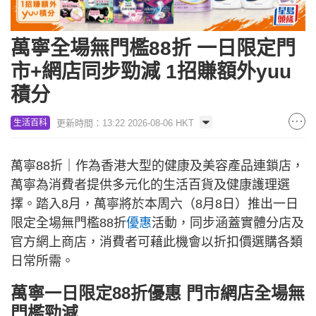
萬寧全場無門檻88折 一日限定門
市+網店同步勁減 1招賺額外yuu
積分
更新時間：13:22 2026-08-06 HKT
生活百科
萬寧88折｜作為香港大型的健康及美容產品連鎖店，
萬寧為消費者提供多元化的生活百貨及健康護理選
擇。踏入8月，萬寧將於本周六（8月8日）推出一日
限定全場無門檻88折
優惠
活動，同步涵蓋實體分店及
官方網上商店，消費者可藉此機會以折扣價選購各類
日常所需。
萬寧一日限定88折優惠 門市網店全場無
門檻勁減