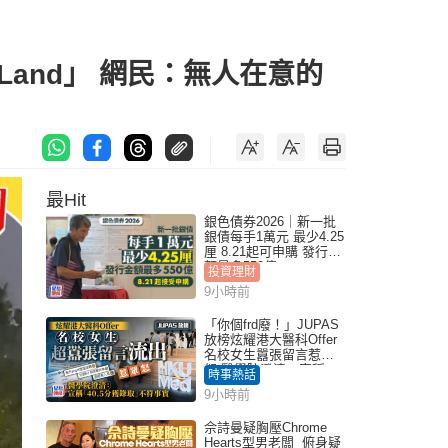
Land」 網民：無人在意的
最Hit
銀色債券2026｜新一批
銀債每手1萬元 最少4.25
厘 8.21起可申購 發行金
額最多550億
投資理財
9小時前
「你個frd廢！」JUPAS
放榜炫耀港大醫科Offer
名校女生囂張留言惹眾
怒 醫學院澄清：宣稱
時事熱話
「40.5分獲錄取」不符事
9小時前
實｜Juicy叮
佘詩曼疑胸壓Chrome
Hearts型男老闆 俯身疑