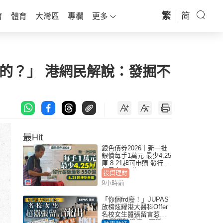
繁
简
育
體育
大灣區
專欄
更多
的？」 港網民解說：發掘不
最Hit
銀色債券2026｜新一批
銀債每手1萬元 最少4.25
厘 8.21起可申購 發行金
額最多550億
投資理財
9小時前
「你個frd廢！」JUPAS
放榜炫耀港大醫科Offer
名校女生囂張留言惹眾
怒 醫學院澄清：宣稱