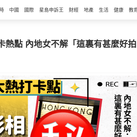
時
中國
國際
星島申訴王
財經
地產
生活
健康
教
卡熱點 內地女不解「這裏有甚麼好拍