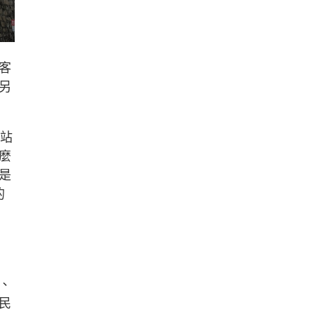
客
另
至站
麼
是
的
、
民