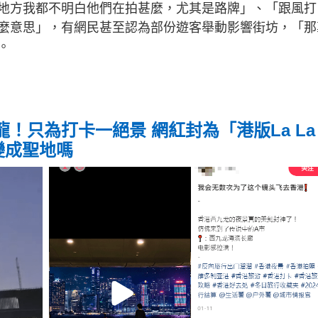
地方我都不明白他們在拍甚麼，尤其是路牌」、「跟風打
麼意思」，有網民甚至認為部份遊客舉動影響街坊，「那
。
！只為打卡一絕景 網紅封為「港版La La
變成聖地嗎