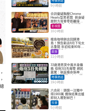
時事熱話
「40.5分獲錄取」不符事
9小時前
實｜Juicy叮
佘詩曼疑胸壓Chrome
Hearts型男老闆 俯身疑
跟對方背脊零距離接觸
網民驚呼：企側邊唔
影視圈
得？
10小時前
檀島咖啡餅店回歸港
島！預告新店8月下旬太
古重開 年初結束80年歷
史灣仔總店
飲食
11小時前
33歲港男突中風半身癱
瘓 母拖3日先報警 網民
震驚：執返條命係神蹟
，
自爆2個惡習｜Juicy叮
時事熱話
，
19小時前
總
六合彩︱頭獎一注獨中
得1900萬 攪珠結果出爐
即刻入嚟對冧巴！
社會
5小時前