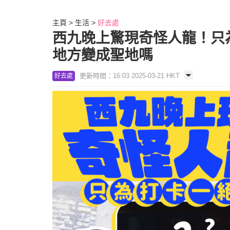
主頁
生活
好去處
西九晚上驚現奇怪人龍！只為打
地方變成聖地嗎
更新時間：16:03 2025-03-21 HKT
好去處