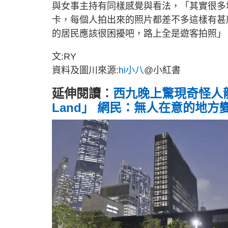
與女事主持有同樣感覺與看法，「其實很多
卡，每個人拍出來的照片都差不多這樣有甚
的居民應該很困擾吧，路上全是遊客拍照」
文:RY
資料及圖川來源:
hi小八
@小紅書
延伸閱讀︰
西九晚上驚現奇怪人龍
Land」 網民：無人在意的地方