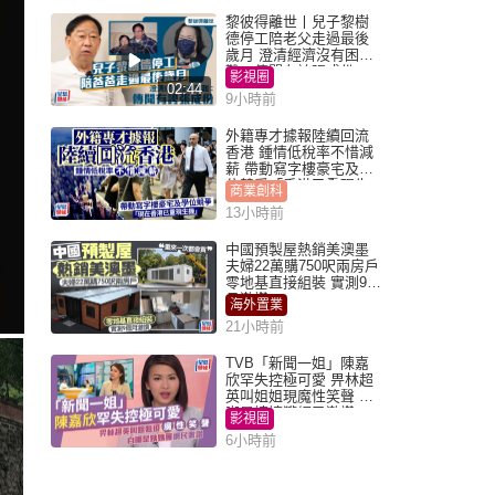
黎彼得離世丨兒子黎樹
德停工陪老父走過最後
歲月 澄清經濟沒有困
難：傳聞有誇張成份
影視圈
02:44
9小時前
外籍專才據報陸續回流
香港 鍾情低稅率不惜減
薪 帶動寫字樓豪宅及學
位競爭「香港已重現生
商業創科
機」
13小時前
中國預製屋熱銷美澳墨
夫婦22萬購750呎兩房戶
零地基直接組裝 實測9個
月激讚
海外置業
21小時前
TVB「新聞一姐」陳嘉
欣罕失控極可愛 畀林超
英叫姐姐現魔性笑聲 自
嘲是姨姨獲網民激讚
影視圈
6小時前