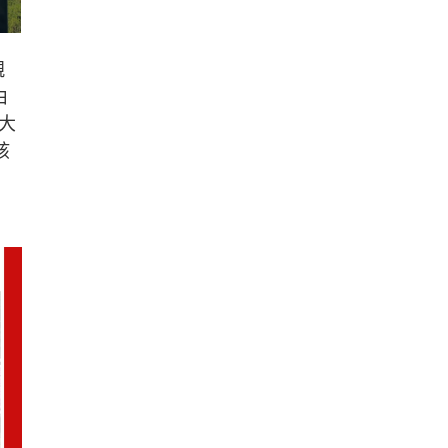
親
由
大
孩