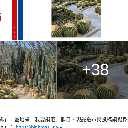
+38
訴」，並增設「我要讚佢」欄目，現誠邀市民投稿讚揚身
讚佢」︰
https://bit.ly/3uJ3yyF