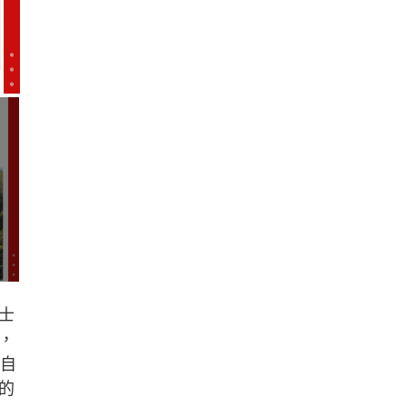
士
，
受自
的