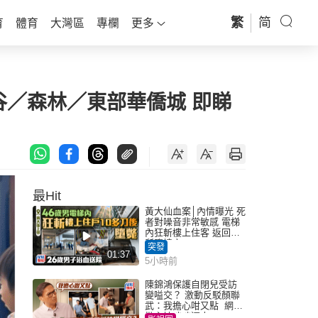
繁
简
育
體育
大灣區
專欄
更多
谷／森林／東部華僑城 即睇
最Hit
黃大仙血案│內情曝光 死
者對噪音非常敏感 電梯
內狂斬樓上住客 返回住
所墮樓亡
突發
01:37
5小時前
陳錦鴻保護自閉兒受訪
變嗌交？ 激動反駁顏聯
武：我擔心咁又點 網民
批主持咄咄逼人