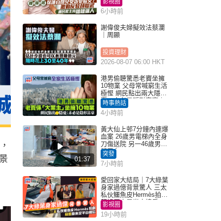
影視圈
6小時前
謝偉俊夫婦擬效法蔡瀾
｜周顯
投資理財
2026-08-07 06:00 HKT
港男偷聽驚悉老竇坐擁
10物業 父母常喊窮生活
極慳 網民點出兩大隱
憂：未必是隱形富豪｜
時事熱話
Juicy叮
4小時前
黃大仙上邨7分鐘內連爆
血案 26歲男電梯內全身
刀傷送院 另一46歲男倒
旅，
斃平台
突發
景
01:37
7小時前
愛回家大結局｜7大綠葉
身家過億背景驚人 三太
私伙鱷魚皮Hermès拍劇
蘇姐原來是半山樓后
影視圈
19小時前