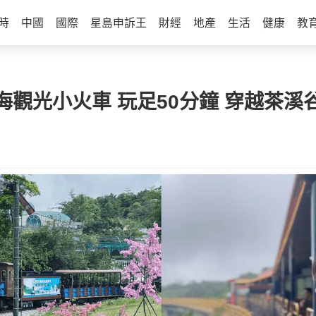
時
中國
國際
星島申訴王
財經
地產
生活
健康
教
觀光小火車 玩足50分鐘 穿越茶溪