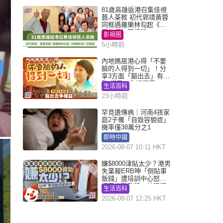
81歲高雄返港召集佳視
藝人茶敘 初代郭靖黃蓉
同框遇羅樂林勾起《神
鵰俠侶》回憶殺
影視圈
5小時前
內地媽居港心得「不要
臉的人得到一切」！分
享3方面「豁出去」有著
數 網民：你好厲害
生活百科
23小時前
罕見遺傳病｜河南4孩家
庭2子罹「自毀容貌症」
機率僅38萬分之1
即時中國
2026-08-07 10:11 HKT
嫌$8000津貼太少？港男
失業報ERB呻「倒貼車
飯錢」遭培訓中心怒轟
網民幽默教路：揀呢類
生活百科
課程唔會蝕...
2026-08-07 12:25 HKT