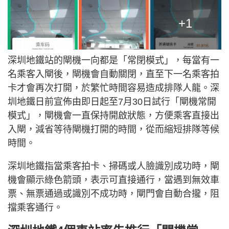
+1
深圳地鐵站的閘機一向都是「常閉模式」，每當有一
名乘客入閘後，閘機會自動關閉，直至下一名乘客拍
卡才會再次打開，於繁忙時間容易造成排隊人龍。深
圳地鐵日前宣佈由即日起至7月30日試行「閘機常開
模式」，閘機會一直保持開啟狀態，方便乘客直接出
入閘，減省等待閘機打開的時間，從而縮短排隊等候
時間。
深圳地鐵指當乘客拍卡、掃碼或人臉識別成功時，閘
機會顯示綠色箭頭，表示可直接通行，當遇到無效車
票、無票通過或識別不成功時，閘門會自動合攏，阻
擋乘客通行。