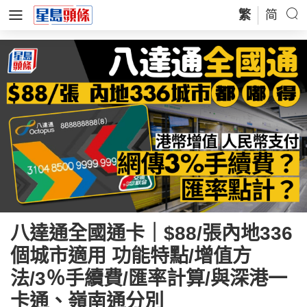
繁
简
八達通全國通卡｜$88/張內地336
個城市適用 功能特點/增值方
法/3％手續費/匯率計算/與深港一
卡通、嶺南通分別