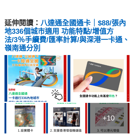
延伸閱讀：
八達通全國通卡｜$88/張內
地336個城市適用 功能特點/增值方
法/3％手續費/匯率計算/與深港一卡通、
嶺南通分別
+10