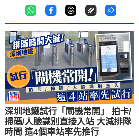
深圳地鐵試行「閘機常開」 拍卡/
掃碼/人臉識別直接入站 大減排隊
時間 這4個車站率先推行