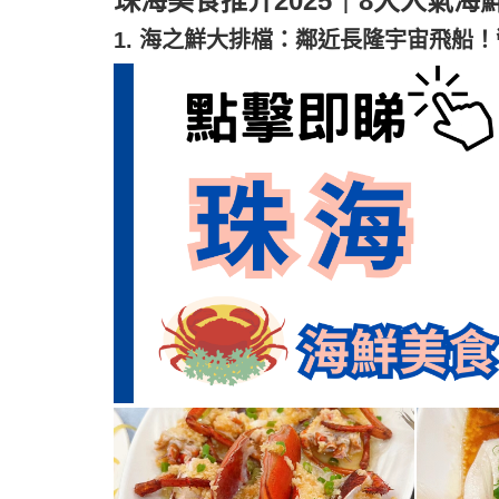
珠海美食推介2025｜8大人氣海
1. 海之鮮大排檔：鄰近長隆宇宙飛船