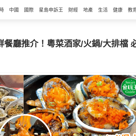
時
中國
國際
星島申訴王
財經
地產
生活
健康
教
海鮮餐廳推介！粵菜酒家/火鍋/大排檔