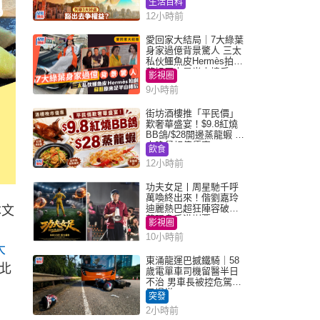
生活百科
12小時前
愛回家大結局｜7大綠葉
身家過億背景驚人 三太
私伙鱷魚皮Hermès拍劇
蘇姐原來是半山樓后
影視圈
9小時前
街坊酒樓推「平民價」
歎奢華盛宴！$9.8紅燒
BB鴿/$28開邊蒸龍蝦 3
大晚餐超值優惠
飲食
12小時前
功夫女足丨周星馳千呼
萬喚終出來！偕劉嘉玲
迪麗熱巴超狂陣容破天
本文
荒現身香港謝票
影視圈
10小時前
大
東涌龍運巴撼鐵騎｜58
北
歲電單車司機留醫半日
不治 男車長被控危駕今
早提堂
突發
2小時前