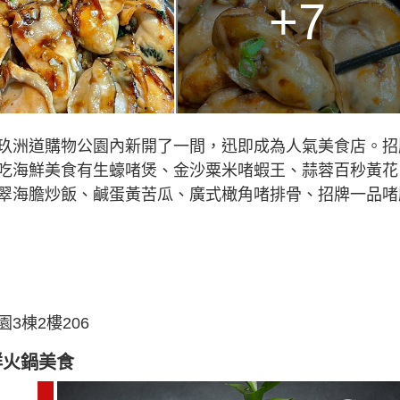
+7
玖洲道購物公園內新開了一間，迅即成為人氣美食店。招
吃海鮮美食有生蠔啫煲、金沙粟米啫蝦王、蒜蓉百秒黃花
翠海膽炒飯、鹹蛋黃苦瓜、廣式橄角啫排骨、招牌一品啫
3棟2樓206
鮮火鍋美食