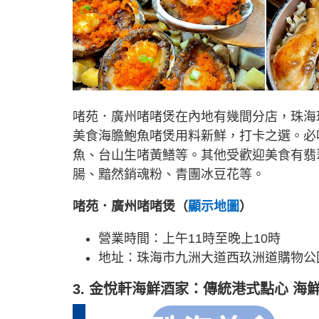
啫苑．廣州啫啫煲在內地有幾間分店，珠海
美食海膽鮑魚啫煲用料新鮮，打卡之選。必
魚、台山生啫黃鱔等。其他受歡迎美食有翡
腸、黯然銷魂粉、青團冰豆花等。
啫苑．廣州啫啫煲（
顯示地圖
）
營業時間：上午11時至晚上10時
地址：珠海市九洲大道西玖洲道購物公園
3. 金悅軒海鮮酒家：傳統港式點心 海