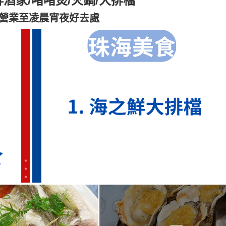
鮮酒家/啫啫煲/火鍋/大排檔
！營業至凌晨宵夜好去處