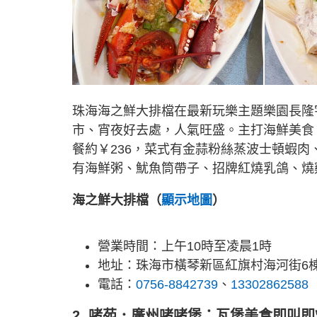
珠海海之鮮大排檔在最新玩樂主題樂園長隆
市、宵夜好去處，人氣旺盛。主打海鮮美食
餐約￥236，菜式有金蒜粉絲蒸波士頓蝦
有海鮮粥、魷魚筒帶子、招牌紅燒乳鴿、燒
海之鮮大排檔（
顯示地圖
）
營業時間：上午10時至凌晨1時
地址：珠海市橫琴新區紅旗村海河街6
電話：
0756-8842739
、
13302862588
2. 啫苑．廣州啫啫煲：瓦煲美食即叫