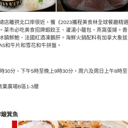
總店離拱北口岸很近，獲《2023攜程美食林全球餐廳精
。茶市必吃美食招牌蝦餃王、灌湯小籠包、燕窩蛋撻。香
冰鎮鮮鮑、法國紅酒凍鵝肝。海鮮火鍋配料有加拿大象拔
A5和牛片和雪花和牛拼盤。
時30分、下午5時至晚上9時30分，周六及周日上午8時至
業廣場B區1-3層
牌簸箕魚