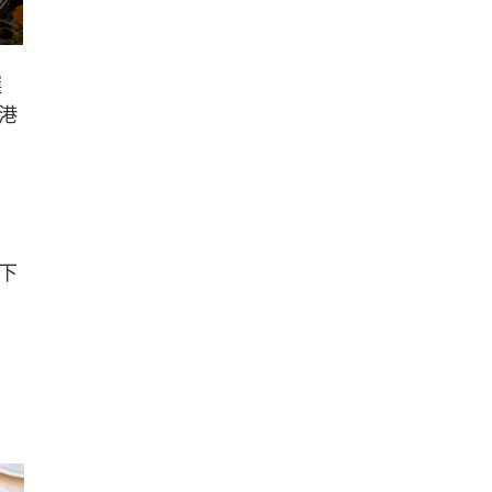
選
港
下