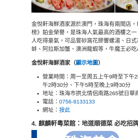
金悅軒海鮮酒家源於澳門，珠海有兩間店，
榜》鉑金榮譽，是珠海人氣最高的酒樓之一
人吃得豪氣，可品嘗砂窩花膠響螺湯、日式
蚌、阿拉斯加蟹、澳洲龍蝦等，牛魔王必吃
金悅軒海鮮酒家（
顯示地圖
）
營業時間：周一至周五上午9時至下午2
午2時30分、下午5時至晚上9時30分
地址：珠海市拱北情侶南路265號日華商
電話：
0756-8133133
網址：
按此
4. 麒麟軒粵菜館：地道順德菜 必吃招