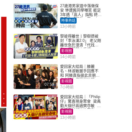
27歲港男家道中落做保
安 慘遭舊同學嘲笑 捱足
3年遇「高人」指點 終辭
職宣告「轉做一事」｜
時事熱話
Juicy叮
13小時前
黎彼得離世丨黎樹德被
封「李泳漢2.0」 老父剛
離世急於澄清「代找卡
數」傳聞惹人反感
影視圈
14小時前
愛回家大結局｜滕麗
名、林淑敏握手回應不
和 阿滕直指彼此非朋友
大小姐指傳聞得啖笑
影視圈
07:59
7小時前
愛回家大結局｜「Philip
仔」驚喜現身聚會 梁禹
勤大個仔高過樊亦敏 超
乖黐實林淑敏許家傑
影視圈
13小時前