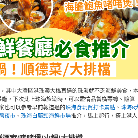
海鮮，其中大灣區港珠澳大橋直達的珠海就不乏海鮮美食，
餐廳，下次北上珠海旅遊時，可以盡情品嘗橫琴蠔、簸箕
家也可以參考早前報道過的
珠海食玩買打卡景點
、
珠海8
灣夜市
、
珠海白藤頭海鮮市場
推介，馬上起行，搭上港人