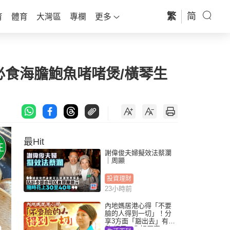
繁
简
育
體育
大灣區
專欄
更多
 必食海膽鮑魚啫啫煲/橫琴生
最Hit
謝偉俊夫婦擬效法蔡瀾
｜周顯
投資理財
23小時前
內地媽居港心得「不要
臉的人得到一切」！分
享3方面「豁出去」有著
數 網民：你好厲害