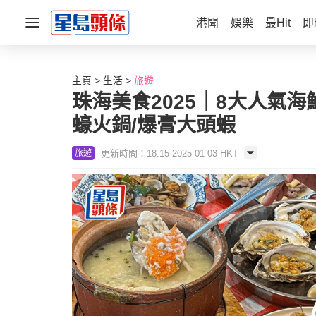
港聞
娛樂
最Hit
即
主頁
生活
旅遊
珠海美食2025｜8大人氣
蠔火鍋/爆膏大頭蝦
更新時間：18:15 2025-01-03 HKT
旅遊