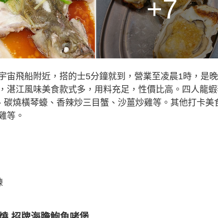
+7
宇宙飛船附近，搭的士5分鐘就到，營業至凌晨1時，是晚
，湛江風味美食款式多，用料充足，性價比高。四人龍蝦
肉、碳燒橫琴蠔、香辣炒三目蟹、沙薑炒雞等。其他打卡美
雞等。
棟
即燒 招牌海膽鮑魚啫煲