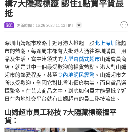
構7大隱藏標籤 認住1點買平貨最
抵
更新時間：16:26 2023-11-13 HKT
旅遊
深圳山姆超巿攻略｜近月港人掀起一股
北上深圳
逛超
市的熱潮，每逢周末都有大批港人湧往深圳購買日用
品及生活，當中連鎖式的
大型倉儲式超市
山姆會員商
店，就是其中一個最受歡迎的掃貨熱點。港人對山姆
超市的熱愛程度，甚至
令內地網民震驚
。山姆超市之
所以受歡迎，全因它對比香港價廉物美，而且貨品選
擇繁多。在芸芸商品之中，到底如何買才能最抵？近
日在內地社交平台就有山姆超巿的員工秘技流出。
山姆超巿員工秘技 7大隱藏標籤搵平
貨：