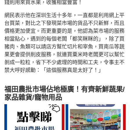
錢則用來買水果，收獲相當豐富！
網民表示他在深圳生活十多年，一直都是利用網上平
台買菜，對比之下發現菜市場的貨品不只新鮮，而且
價格更加便宜。而更重要的是，他認為菜市場的服務
相當貼心，遇到的每個老闆「都笑眯眯的」，除了買
豬肉、魚類可以請店方幫忙切片和宰魚，買南瓜等蔬
果更會提供削皮服務，就連買粟米時老闆更可以幫忙
剝成一粒粒，省下不少處理的時間和工夫，令事主不
禁大呼好感動：「這個服務真是太好了！」
福田農批市場佔地極廣！有齊新鮮蔬果/
家品雜貨/寵物用品