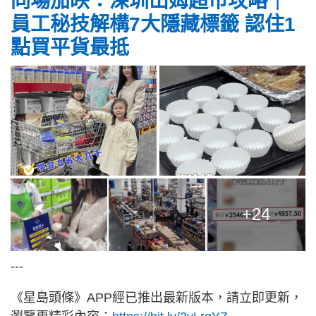
同場加映：深圳山姆超巿攻略｜
員工秘技解構7大隱藏標籤 認住1
點買平貨最抵
+24
---
《星島頭條》APP經已推出最新版本，請立即更新，