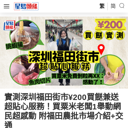
繁
简
實測深圳福田街市¥200買餸兼送
超貼心服務！買粟米老闆1舉動網
民超感動 附福田農批市場介紹+交
通