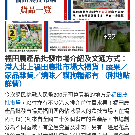
+32
福田農產品批發市場介紹及文通方式：
港人北上福田農批市場大掃貨！蔬果／
家品雜貨／燒味／貓狗糧都有 （附地點
詳情）
今次網民挑戰人民幣200元預算買菜的地方是
福田農
批市場
，以往亦有不少港人推介前往買水果！福田農
產品批發市場是福田區內佔地最大的農批市場，在場
內可以買到來自全國二十多個省市的農產品。市場劃
分為不同區域，有全層賣蛋及凍肉、另有一邊是花烏