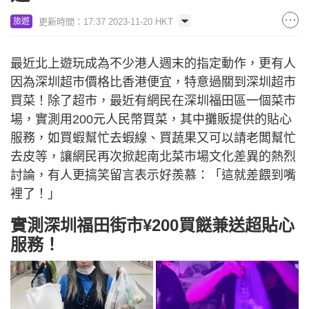
更新時間：17:37 2023-11-20 HKT
旅遊
最近北上遊玩成為不少港人週末的指定動作，更有人
因為深圳超市價格比香港便宜，特意過關到深圳超市
買菜！除了超市，最近有網民在深圳福田區一個菜市
場，實測用200元人民幣買菜，其中攤販提供的貼心
服務，如買蝦幫忙去蝦線、買蔬果又可以請老闆幫忙
去皮等，讓網民再次掀起南北菜市場文化差異的熱烈
討論，有人更搞笑留言表示好羨慕：「這就差餵到嘴
裡了！」
實測深圳福田街市¥200買餸兼送超貼心
服務！