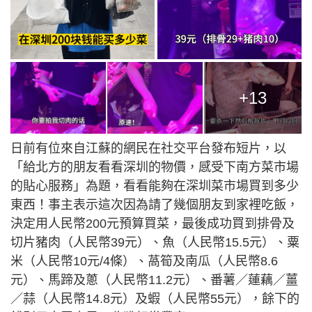
+13
日前有位來自江蘇的網民在社交平台發布短片，以
「給北方的朋友看看深圳的物價，感受下南方菜市場
的貼心服務」為題，看看能夠在深圳菜市場買到多少
東西！事主表示這次因為請了幾個朋友到家裡吃飯，
決定用人民幣200元預算買菜，最後成功買到排骨及
切片豬肉（人民幣39元）、魚（人民幣15.5元）、粟
米（人民幣10元/4條）、萵筍及南瓜（人民幣8.6
元）、馬蹄及蔥（人民幣11.2元）、番薯／蓮藕／薑
／蒜（人民幣14.8元）及蝦（人民幣55元），餘下的