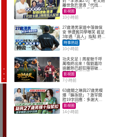
封「李泳漢2.0」 老父剛
離世急於澄清「代找卡
數」傳聞惹人反感
影視圈
10小時前
27歲港男家道中落做保
安 慘遭舊同學嘲笑 捱足
3年遇「高人」指點 終辭
職宣告「轉做一事」｜
時事熱話
Juicy叮
10小時前
功夫女足丨周星馳千呼
萬喚終出來！偕劉嘉玲
迪麗熱巴超狂陣容破天
荒現身香港謝票
影視圈
7小時前
63歲關之琳與27歲男模
爆「嫲孫戀」？激罕開
腔19字回應：多謝大家
掛念近況
影視圈
14小時前