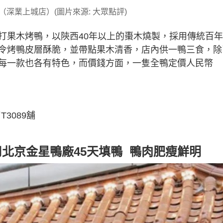
深業上城店）(圖片來源: 大眾點評)
打果木烤鴨，以陝西40年以上的棗木燒製，採用傳統百
令烤鴨皮層酥脆，並帶點果木清香，店內供一鴨三食，除
每一款也各有特色，而價錢方面，一隻全鴨定價人民幣
3089舖
選用北京金星鴨廠45天填鴨 鴨肉肥瘦鮮明