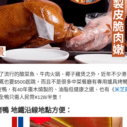
了流行的酸菜魚、牛肉火鍋、椰子雞煲之外，近年不少港
輒也要$500起跳，而且不是很多中菜餐廳有專用爐具烤
皮鴨，有40年棗木燒製的、油脂低健康之選、也有《
米芝
鴨只需人民幣¥128/半隻！
烤鴨 地鐵沿線地點方便：