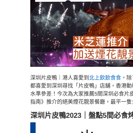
深圳片皮鴨｜港人喜愛到
北上飲飲食食
，除
都喜愛到深圳尋找「片皮鴨」店舖，香港動
水準參差！今次為大家推薦5間深圳必食片
指南》推介的絕美煙花靚景餐廳，最平一隻全
深圳片皮鴨2023｜盤點5間必食