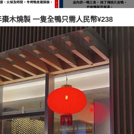
0年棗木燒製 一隻全鴨只需人民幣¥238