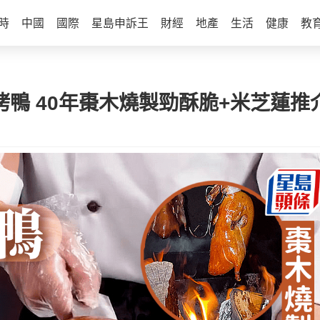
時
中國
國際
星島申訴王
財經
地產
生活
健康
教
烤鴨 40年棗木燒製勁酥脆+米芝蓮推