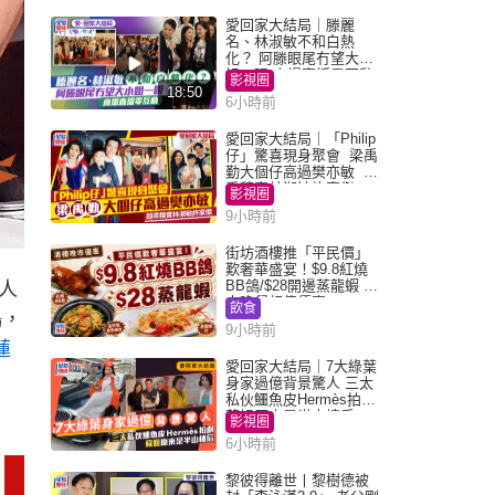
愛回家大結局｜滕麗
名、林淑敏不和白熱
化？ 阿滕眼尾冇望大小
姐一眼 商場直播零互動
影視圈
18:50
6小時前
愛回家大結局｜「Philip
仔」驚喜現身聚會 梁禹
勤大個仔高過樊亦敏 超
乖黐實林淑敏許家傑
影視圈
9小時前
街坊酒樓推「平民價」
歎奢華盛宴！$9.8紅燒
BB鴿/$28開邊蒸龍蝦 3
人
大晚餐超值優惠
飲食
鴨，
9小時前
蓮
愛回家大結局｜7大綠葉
身家過億背景驚人 三太
私伙鱷魚皮Hermès拍劇
蘇姐原來是半山樓后
影視圈
6小時前
黎彼得離世丨黎樹德被