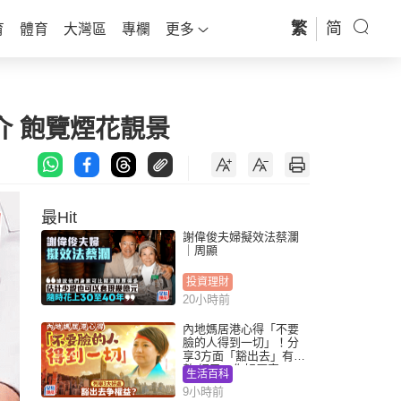
繁
简
育
體育
大灣區
專欄
更多
介 飽覽煙花靚景
最Hit
謝偉俊夫婦擬效法蔡瀾
｜周顯
投資理財
20小時前
內地媽居港心得「不要
臉的人得到一切」！分
享3方面「豁出去」有著
數 網民：你好厲害
生活百科
9小時前