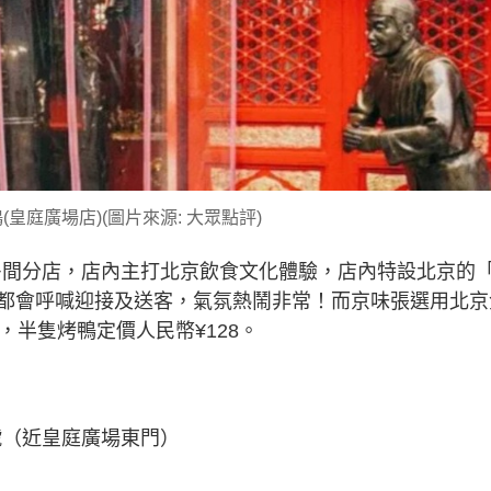
(皇庭廣場店)(圖片來源: 大眾點評)
0多間分店，店內主打北京飲食文化體驗，店內特設北京的
都會呼喊迎接及送客，氣氛熱鬧非常！而京味張選用北京
，半隻烤鴨定價人民幣¥128。
9號（近皇庭廣場東門）