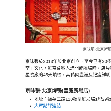
京味張·北京烤鴨
京味張於2013年於北京創立，至今已有2
堂」文化，每當食客人進門或離場時，店員
星鴨廠的45天填鴨，其鴨肉豐滿及肥瘦鮮明
京味張·北京烤鴨(皇庭廣場店)
地址：福華三路118號皇庭廣場1層2
大眾點評連結