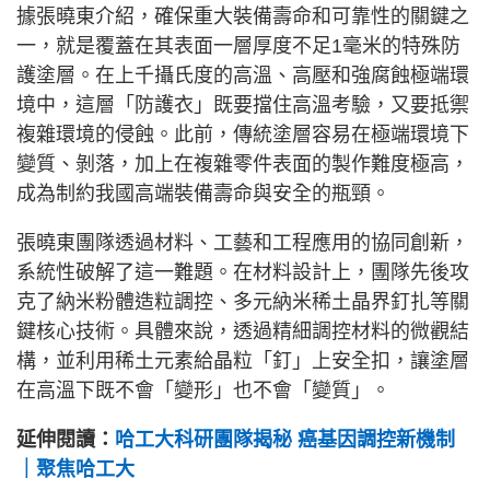
據張曉東介紹，確保重大裝備壽命和可靠性的關鍵之
一，就是覆蓋在其表面一層厚度不足1毫米的特殊防
護塗層。在上千攝氏度的高溫、高壓和強腐蝕極端環
境中，這層「防護衣」既要擋住高溫考驗，又要抵禦
複雜環境的侵蝕。此前，傳統塗層容易在極端環境下
變質、剝落，加上在複雜零件表面的製作難度極高，
成為制約我國高端裝備壽命與安全的瓶頸。
張曉東團隊透過材料、工藝和工程應用的協同創新，
系統性破解了這一難題。在材料設計上，團隊先後攻
克了納米粉體造粒調控、多元納米稀土晶界釘扎等關
鍵核心技術。具體來說，透過精細調控材料的微觀結
構，並利用稀土元素給晶粒「釘」上安全扣，讓塗層
在高溫下既不會「變形」也不會「變質」。
延伸閱讀：
哈工大科研團隊揭秘 癌基因調控新機制
｜聚焦哈工大