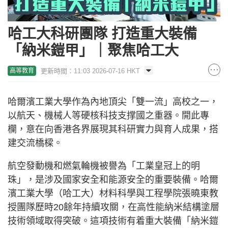
哈工大科研團隊 打造重大裝備
「納米鎧甲」｜聚焦哈工大
更新時間：11:03 2026-07-16 HKT
高等教育
哈爾濱工業大學作為內地頂尖「雙一流」高校之一，
以航天、機械人等硬核科技支撑國之重器。開此專
欄，意在向香港各界展現其科研實力與育人成果，搭
建交流橋樑。
航空發動機和燃氣輪機被譽為「工業皇冠上的明
珠」，是涉及國家安全和能源安全的重要裝備。哈爾
濱工業大學（哈工大）材料科學與工程學院張曉東教
授團隊歷時20餘年持續攻關，在高性能納米結構塗層
技術領域取得突破。這項技術有着重大裝備「納米鎧