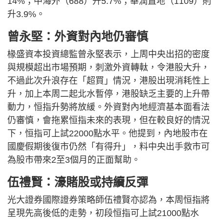
14%；中海外（688）升5.7%；華潤置地（1109）則
升3.9%。
曾永堅：外資對內地仍審慎
椽盛資本投資總監曾永堅表示，上周中央出招的密度
與規模超出市場預期，刺激外資轉軚，令港股大升，
不過此次升浪存在「超買」情況，港股出現消耗性上
升，加上本周二起北水暫停，港股缺乏主要的上升帶
動力，恒指升勢將放緩。外資對內地經濟基本面看法
仍審慎，會拖累恒指未來的表現，但在較良好的情況
下，恒指可上試22000點水平。他提到，內地股市在
國慶假期後復市仍然「有得升」，料中央出手救市可
為股市帶來2至3個月的正面幫助。
伍禮賢：濠賭股或持續反彈
光大證券國際證券策略師伍禮賢亦認為，本周恒指將
呈現先高後低的走勢，初段恒指可上試21000點水