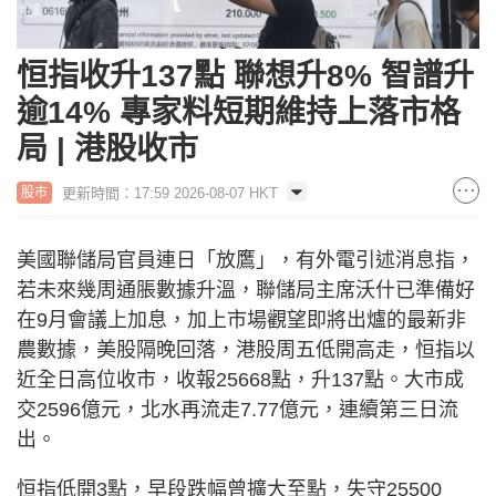
恒指收升137點 聯想升8% 智譜升
逾14% 專家料短期維持上落市格
局 | 港股收市
更新時間：17:59 2026-08-07 HKT
股市
美國聯儲局官員連日「放鷹」，有外電引述消息指，
若未來幾周通脹數據升溫，聯儲局主席沃什已準備好
在9月會議上加息，加上市場觀望即將出爐的最新非
農數據，美股隔晚回落，港股周五低開高走，恒指以
近全日高位收市，收報25668點，升137點。大市成
交2596億元，北水再流走7.77億元，連續第三日流
出。
恒指低開3點，早段跌幅曾擴大至點，失守25500