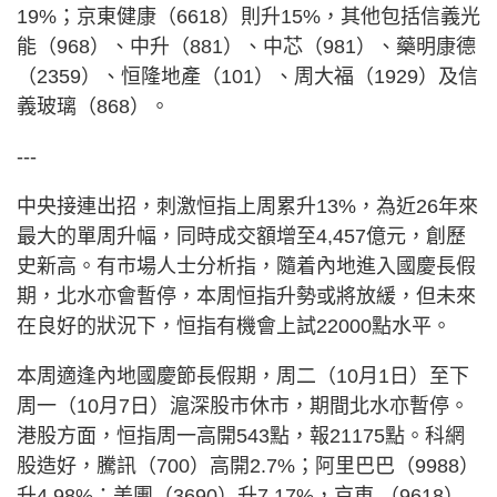
19%；京東健康（6618）則升15%，其他包括信義光
能（968）、中升（881）、中芯（981）、藥明康德
（2359）、恒隆地產（101）、周大福（1929）及信
義玻璃（868）。
---
中央接連出招，刺激恒指上周累升13%，為近26年來
最大的單周升幅，同時成交額增至4,457億元，創歷
史新高。有市場人士分析指，隨着內地進入國慶長假
期，北水亦會暫停，本周恒指升勢或將放緩，但未來
在良好的狀況下，恒指有機會上試22000點水平。
本周適逢內地國慶節長假期，周二（10月1日）至下
周一（10月7日）滬深股市休市，期間北水亦暫停。
港股方面，恒指周一高開543點，報21175點。科網
股造好，騰訊（700）高開2.7%；阿里巴巴（9988）
升4.98%；美團（3690）升7.17%，京東 （9618）