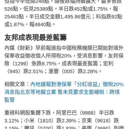
恒指今早低開248點，隨後跌幅持續擴大，最多曾跌
526點，低見25389點，半日跌452點或1.75%，報
25463點，半日成交金額1,495.96億元；科指跌92點
或1.87%，報4840點。
友邦成表現最差藍籌
內媒《財新》早前報道指中國稅務機關已開始對境外
保單收益徵收個人所得稅20%，受消息影響，友邦保
險（1299）急跌8.75%，成表現最差藍籌；宏利
（945）跌2.51%；滙豐（005）跌2.28%。
相關文章：
內地據報對港保單「分紅收益」徵稅20%
消息指北京等地擬立案 暫未見要求全面補稅｜跨境
監管
重磅科網股集體下跌，阿里巴巴（9988）半日跌
3.12%；小米（1810）跌2.39%；京東（9618）跌
2.15%；騰訊（0700）跌1.83%；美團（3690）則微