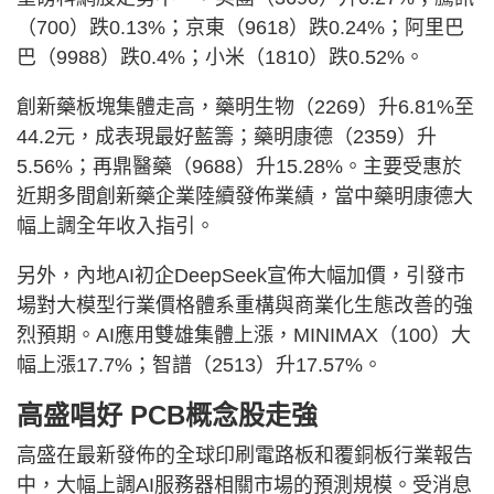
（700）跌0.13%；京東（9618）跌0.24%；阿里巴
巴（9988）跌0.4%；小米（1810）跌0.52%。
創新藥板塊集體走高，藥明生物（2269）升6.81%至
44.2元，成表現最好藍籌；藥明康德（2359）升
5.56%；再鼎醫藥（9688）升15.28%。主要受惠於
近期多間創新藥企業陸續發佈業績，當中藥明康德大
幅上調全年收入指引。
另外，內地AI初企DeepSeek宣佈大幅加價，引發市
場對大模型行業價格體系重構與商業化生態改善的強
烈預期。AI應用雙雄集體上漲，MINIMAX（100）大
幅上漲17.7%；智譜（2513）升17.57%。
高盛唱好 PCB概念股走強
高盛在最新發佈的全球印刷電路板和覆銅板行業報告
中，大幅上調AI服務器相關市場的預測規模。受消息