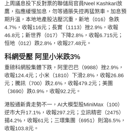
上周議息投下反對票的聯儲局官員Neel Kashkari放
鷹，指應緩慢加息，勿等通脹失控再猛煞車。加息預
期升溫，本地地產股沽壓沉重，新地（016）急跌
4.7%，收報116元；長實（1113）挫2.9%，收報
46.8元；新世界（017）下降2.8%，收報6.715元；
恒地（012）跌2.8%，收報27.48元。
科網受壓 阿里小米跌3%
重磅科網股集體下跌，阿里巴巴（9988）挫2.9%，
收報124.4元；小米（1810）下滑2.8%，收報26.86
元；騰訊（700）跌2.6%，收報479.2元；美團
（3690）跌0.9%，收報92.2元。
港股通新貴走勢不一，AI大模型股MiniMax（100）
逆市大升17.1%，收報297.2元；立訊精密（2475）
揚4.2%，收報61元；三環集團（6951）則瀉6.5%，
收報103.8元。