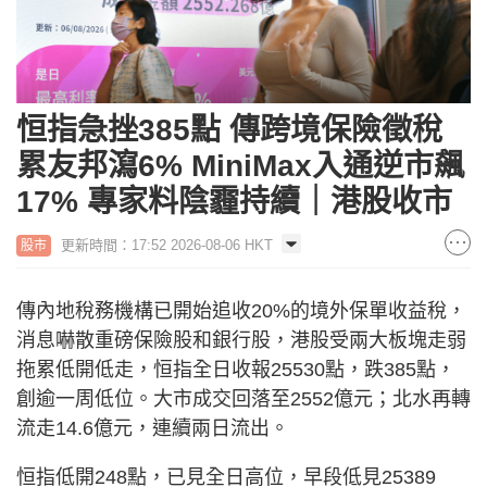
恒指急挫385點 傳跨境保險徵稅
累友邦瀉6% MiniMax入通逆市飆
17% 專家料陰霾持續｜港股收市
更新時間：17:52 2026-08-06 HKT
股市
傳內地稅務機構已開始追收20%的境外保單收益稅，
消息嚇散重磅保險股和銀行股，港股受兩大板塊走弱
拖累低開低走，恒指全日收報25530點，跌385點，
創逾一周低位。大市成交回落至2552億元；北水再轉
流走14.6億元，連續兩日流出。
恒指低開248點，已見全日高位，早段低見25389