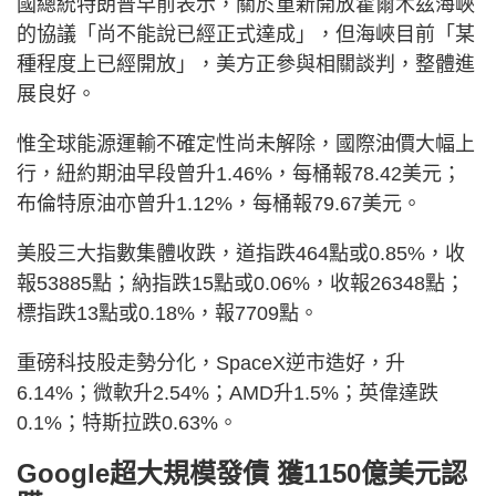
國總統特朗普早前表示，關於重新開放霍爾木茲海峽
的協議「尚不能說已經正式達成」，但海峽目前「某
種程度上已經開放」，美方正參與相關談判，整體進
展良好。
惟全球能源運輸不確定性尚未解除，國際油價大幅上
行，紐約期油早段曾升1.46%，每桶報78.42美元；
布倫特原油亦曾升1.12%，每桶報79.67美元。
美股三大指數集體收跌，道指跌464點或0.85%，收
報53885點；納指跌15點或0.06%，收報26348點；
標指跌13點或0.18%，報7709點。
重磅科技股走勢分化，SpaceX逆市造好，升
6.14%；微軟升2.54%；AMD升1.5%；英偉達跌
0.1%；特斯拉跌0.63%。
Google超大規模發債 獲1150億美元認