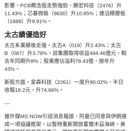
影響，PCB概念股走勢強勁，勝宏科技（2476）升
11.43%；芯碁微裝（9630）升10.85%；建滔積層板
（1888）升9.91%。
太古績優造好
太古系業績後走強，太古A（019）升2.43%；太古
B（087）升3.79%。該集團取得收益494.46億元，較
去年同期升8%；股東應佔溢利78.43億，按年升
43%。
新股方面，拿森科技（2261）一度升90.02%，半日
收報18.2元，升74.66%。
---
據外媒MS NOW引述消息報道，阿曼已同意與伊朗達
成一項協議框架，以暫時重新開放霍爾木茲海峽。美