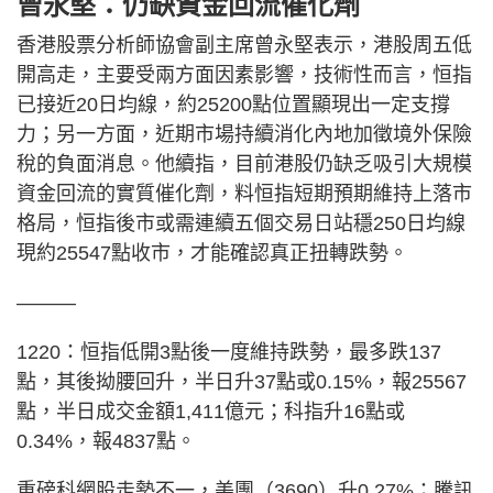
曾永堅：仍缺資金回流催化劑
香港股票分析師協會副主席曾永堅表示，港股周五低
開高走，主要受兩方面因素影響，技術性而言，恒指
已接近20日均線，約25200點位置顯現出一定支撐
力；另一方面，近期市場持續消化內地加徵境外保險
稅的負面消息。他續指，目前港股仍缺乏吸引大規模
資金回流的實質催化劑，料恒指短期預期維持上落市
格局，恒指後市或需連續五個交易日站穩250日均線
現約25547點收市，才能確認真正扭轉跌勢。
———
1220：恒指低開3點後一度維持跌勢，最多跌137
點，其後拗腰回升，半日升37點或0.15%，報25567
點，半日成交金額1,411億元；科指升16點或
0.34%，報4837點。
重磅科網股走勢不一，美團（3690）升0.27%；騰訊