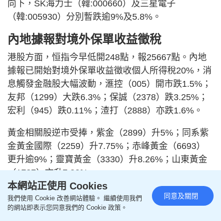
向下，SK海力士（韓:000660）及三星電子
（韓:005930）分別暫跌逾9%及5.8%。
內地據報對境外保單收益徵稅
港股方面，恒指今早低開248點，報25667點。內地
據報已開始對境外保單收益徵收個人所得稅20%，消
息觸發金融股大幅波動，滙控（005）開市跌1.5%；
友邦（1299）大跌6.3%；保誠（2378）跌3.25%；
宏利（945）跌0.11%；渣打（2888）亦跌1.6%。
黃金相關股逆市受捧，紫金（2899）升5%；同系紫
金黃金國際（2259）升7.75%；赤峰黃金（6693）
更升逾9%；靈寶黃金（3330）升8.26%；山東黃金
（1787）亦升7.83%。
本網站正使用 Cookies
重磅科網股普遍向下，阿里巴巴（9988）跌1.2%；
同意及關閉
我們使用 Cookie 改善網站體驗。 繼續使用我們
騰訊（700）跌0.2%，美團（3690）跌0.11%；京東
的網站即表示您同意我們的 Cookie 政策。