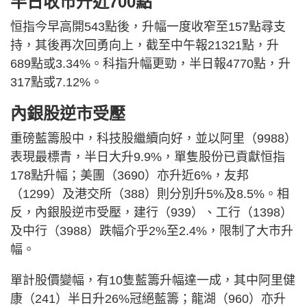
半日收市升近700點
恒指今早高開543點後，升幅一度收窄至157點尋支
持，其後再次回勇向上，截至中午報21321點，升
689點或3.34%。科指升幅更勁，半日報4770點，升
317點或7.12%。
內銀股逆市受壓
重磅藍籌股中，科技股繼續向好，並以阿里（9988）
表現最標青，半日大升9.9%，單隻股份已貢獻恒指
178點升幅；美團（3690）亦升近6%，友邦
（1299）及港交所（388）則分別升5%及8.5%。相
反，內銀股逆市受壓，建行（939）、工行（1398）
及中行（3988）跌幅介乎2%至2.4%，限制了大市升
幅。
單計股價變幅，有10隻藍籌升幅達一成，其中阿里健
康（241）半日升26%冠絕藍籌；龍湖（960）亦升