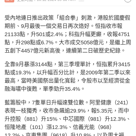
受內地連日推出政策「組合拳」刺激，港股於國慶假
期前、9月最後一個交易日再次造好。恒指收市報
21133點，升501或2.4%；科指升幅更癲，收報4751
點，升298點或6.7%。大市成交5058億元，是繼上周
五創下4457億元新高後，連續第二日破歷史紀錄。
全靠9月暴漲3144點，第三季埋單計，恒指累升3415
點或19.3%，以升幅百分比計，是2009年第二季以來
最高，當時美國祭出量化寬鬆，令股市以至經濟從金
融海嘯中復甦，單季勁升35.4%。
藍籌股中，7隻單日升幅達雙位數。阿里健康（241）
表現一枝獨秀，收市急飆逾29.9%，報5.35元，而中
升控股（881）升15%、中芯國際（981）升12.3%、
恒隆地產（101）漲12.3%、信義光能（968）
12.2%、京東集團（9618）升10.8%，以及周大福