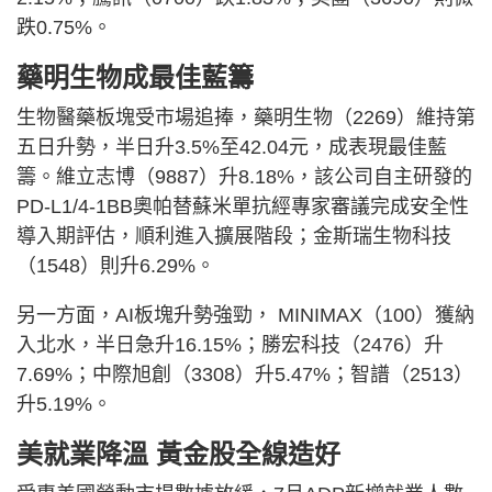
跌0.75%。
藥明生物成最佳藍籌
生物醫藥板塊受市場追捧，藥明生物（2269）維持第
五日升勢，半日升3.5%至42.04元，成表現最佳藍
籌。維立志博（9887）升8.18%，該公司自主研發的
PD-L1/4-1BB奧帕替蘇米單抗經專家審議完成安全性
導入期評估，順利進入擴展階段；金斯瑞生物科技
（1548）則升6.29%。
另一方面，AI板塊升勢強勁， MINIMAX（100）獲納
入北水，半日急升16.15%；勝宏科技（2476）升
7.69%；中際旭創（3308）升5.47%；智譜（2513）
升5.19%。
美就業降溫 黃金股全線造好