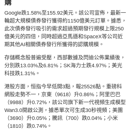
購
Google跌1.58%至155.92美元。該公司宣佈，最新一
輪超大規模債券發行獲得約1150億美元訂單。據悉，
此次債券發行吸引的需求超過預期發行規模上限250
億美元的四倍，同時超過亞馬遜和SpaceX等公司近
期其他AI相關債券發行所獲得的認購規模。
存儲概念股普遍受壓，西部數據及閃迪公佈業績後，
分別跌13.03%及6.81%；SK海力士跌4.97%；美光
科技跌1.31%。
港股方面，恒指今早低開3點，報25526點。重磅科
網股走勢不一，京東（9618）升0.86%；阿里巴巴
（9988）升0.72%，該公司旗下新一代視頻生成模型
Wan3.0開啟公測，據悉單次可生成30秒視頻；美團
（3690）升0.05%；騰訊（700）跌0.04%；小米
（1810）跌0.74%。