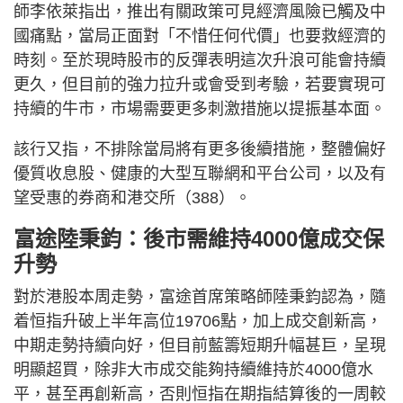
師李依萊指出，推出有關政策可見經濟風險已觸及中
國痛點，當局正面對「不惜任何代價」也要救經濟的
時刻。至於現時股市的反彈表明這次升浪可能會持續
更久，但目前的強力拉升或會受到考驗，若要實現可
持續的牛市，市場需要更多刺激措施以提振基本面。
該行又指，不排除當局將有更多後續措施，整體偏好
優質收息股、健康的大型互聯網和平台公司，以及有
望受惠的券商和港交所（388）。
富途陸秉鈞：後市需維持4000億成交保
升勢
對於港股本周走勢，富途首席策略師陸秉鈞認為，隨
着恒指升破上半年高位19706點，加上成交創新高，
中期走勢持續向好，但目前藍籌短期升幅甚巨，呈現
明顯超買，除非大市成交能夠持續維持於4000億水
平，甚至再創新高，否則恒指在期指結算後的一周較