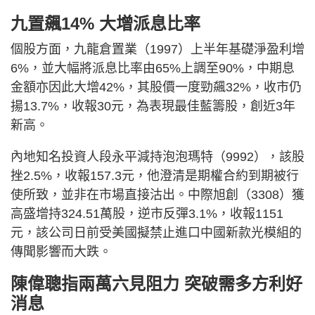
九置飆14% 大增派息比率
個股方面，九龍倉置業（1997）上半年基礎淨盈利增
6%，並大幅將派息比率由65%上調至90%，中期息
金額亦因此大增42%，其股價一度勁飆32%，收市仍
揚13.7%，收報30元，為表現最佳藍籌股，創近3年
新高。
內地知名投資人段永平減持泡泡瑪特（9992），該股
挫2.5%，收報157.3元，他澄清是期權合約到期被行
使所致，並非在市場直接沽出。中際旭創（3308）獲
高盛增持324.51萬股，逆市反彈3.1%，收報1151
元，該公司日前受美國擬禁止進口中國新款光模組的
傳聞影響而大跌。
陳偉聰指兩萬六見阻力 突破需多方利好
消息