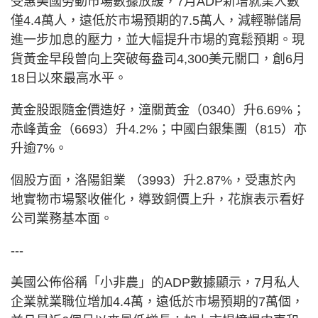
受惠美國勞動市場數據放緩，7月ADP新增就業人數
僅4.4萬人，遠低於市場預期的7.5萬人，減輕聯儲局
進一步加息的壓力，並大幅提升市場的寬鬆預期。現
貨黃金早段曾向上突破每盎司4,300美元關口，創6月
18日以來最高水平。
黃金股跟隨金價造好，潼關黃金（0340）升6.69%；
赤峰黃金（6693）升4.2%；中國白銀集團（815）亦
升逾7%。
個股方面，洛陽鉬業 （3993）升2.87%，受惠於內
地實物市場緊收催化，導致銅價上升，花旗表示看好
公司業務基本面。
---
美國公佈俗稱「小非農」的ADP數據顯示，7月私人
企業就業職位增加4.4萬，遠低於市場預期的7萬個，