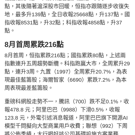
點，其後隨著滬深股市回暖，恒指亦跟隨逐步收復失
地，最多升139點，全日收報25668點，升137點。國
指收報8531點，升32點；科指收報4858點，升37
點。
8月首周累跌216點
8月首周，恒指累跌216點；國指累跌80點，上述兩
指數連升五周趨勢斷纜。科指跑贏大市，全周累升29
點，連升3周。九置（1997）全周累升20.7%，為表
現最佳藍籌股；海爾智家（6690）累跌7.2%，為本
周表現最差藍籌股。
重磅科網股走勢不一，騰訊（700）跌不足0.1%，收
報478.8 元；阿里巴巴（9988）下滑0.5%，收報
123.8 元，外電引述消息報道，阿里巴巴旗下開源AI
模型千問擬向大型商業用戶收費；聯想（992）下周
將公佈季績，大行唱好該公司基礎設施方案業務