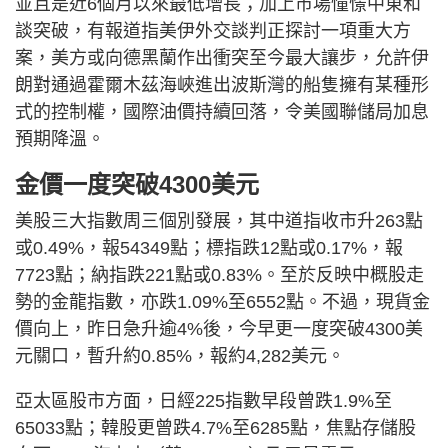
並且是近6個月以來最低增長；加上市場憧憬中東和
談突破，有報道指美伊外交談判正探討一項重大方
案，美方或向德黑蘭作出衝突至今最大讓步，允許伊
朗對通過霍爾木茲海峽進出波斯灣的船隻擁有某種形
式的控制權，國際油價持續回落，令美國聯儲局加息
預期降溫。
金價一度突破4300美元
美股三大指數周三個別發展，其中道指收市升263點
或0.49%，報54349點；標指跌12點或0.17%，報
7723點；納指跌221點或0.83%。至於反映中概股走
勢的金龍指數，亦跌1.09%至6552點。不過，現貨金
價向上，昨日急升逾4%後，今早更一度突破4300美
元關口，暫升約0.85%，報約4,282美元。
亞太區股市方面，日經225指數早段曾跌1.9%至
65033點；韓股更曾跌4.7%至6285點，焦點存儲股