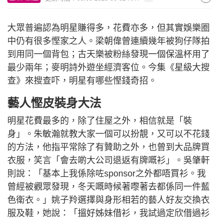
大眾普遍認為明星賺得多，花費亦多，但其實娛樂圈
中仍有很多慳家之人。梁朝偉曾連續幾年被狗仔隊拍
到用同一個背包；古天樂被粉絲發現一個保溫杯用了
最少兩年；麥明詩外遊坐經濟客位。今集《星級大搜
查》來搜查吓，明星有哪些慳錢奇招。
藝人慳皮裝身大法
明星花費最多的，除了住屋之外，相信就是「裝
身」。朱敏瀚就教大家一個可以扮靚，又可以不花錢
的方法，他指平常除了有贊助之外，也曾到大品牌買
衣服，笑言「會去啲大公司退返有牌嘅衫」。吳肇軒
則說：「基本上我係除咗sponsor之外都唔買衫。我
曾經被觀眾發現，冬天嘅時候著嚟著去都係同一件藍
色衛衣。」姚子羚選擇與身形相若的藝人好友交換衣
服及鞋，她說：「搵好姊妹借衫，我試過定欣借過衫