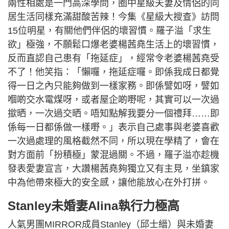
兩性相處是一門高深學問，圈中星級夫妻及情侶的同
居生活同樣充滿甜酸苦辣！今集《星級大搜查》訪問
15位明星，有關他們伴侶的壞習慣。羅子溢「求生
欲」極強，不願鬆口爆老婆楊茜堯生活上的壞習慣，
反而直認自己患有「拖延症」，經常令老婆楊茜堯受
不了！他笑指：「懶囉，拖延症囉。即係我成日都覺
得一日之內只能夠做到一樣家務。即係譬如呀，譬如
嗰啲交水電煤呀，或者屋企啲嘢呢，其實可以一次過
撳晒，一次過交晒。唔知點解我要分一個禮拜……即
係每一日都係做一樣嘢。」表示自己處事與老婆喜歡
一次過處理的風格截然不同，所以現在學精了，會在
對方面前「扮積極」蒙混過關。不過，羅子溢亦趁機
發表愛妻宣言，大讚楊茜堯夠獨立又有主見，坐鎮家
中為他帶來極大的安全感，讓他能放心在外打拼。
Stanley未婚妻Alina執行力極高
人氣男團MIRROR成員Stanley（邱士縉）與未婚妻