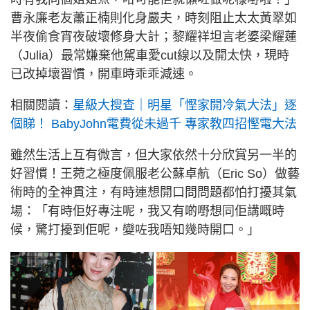
曹永廉老友蕭正楠則化身嚴夫，時刻阻止太太黃翠如
半夜偷食宵夜破壞修身大計；黎耀祥坦言老婆梁耀蓮
（Julia）最常嫌棄他駕車愛cut線以及開太快，現時
已改掉壞習慣，開車時乖乖減速。
相關閱讀：
星級大搜查｜明星「慳家開冷氣大法」逐
個睇！ BabyJohn電費從未過千 專家教四招慳電大法
雖然生活上互有微言，但大家依然十分欣賞另一半的
好習慣！王菀之極度佩服老公蘇卓航（Eric So）做藝
術時的全神貫注，有時連想開口問問題都怕打擾其氣
場：「有時佢好專注呢，我又有啲嘢想同佢講嘅時
候，驚打擾到佢呢，變咗我唔知幾時開口。」