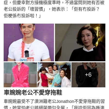
症，但慶幸對方接機極度準時，不過當問到她有否被
老公投訴的「壞習慣」，她表示：「佢有冇投訴？
佢梗係冇投訴啦！」
+6
車婉婉老公不愛穿拖鞋
車婉婉最受不了澳洲籍老公Jonathon不愛穿拖鞋的習
慣，她常怕老公將細菌帶勻全屋，「我諗佢因為喺澳