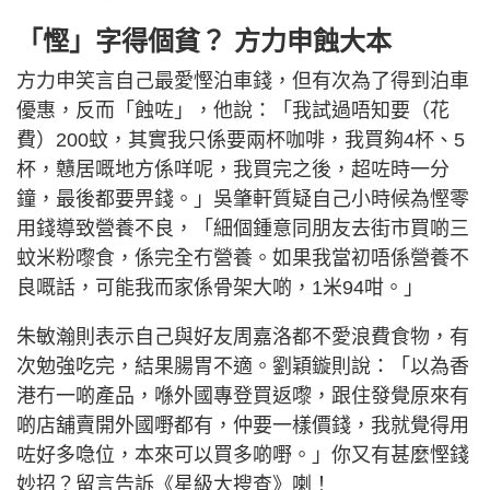
「慳」字得個貧？ 方力申蝕大本
方力申笑言自己最愛慳泊車錢，但有次為了得到泊車
優惠，反而「蝕咗」，他說：「我試過唔知要（花
費）200蚊，其實我只係要兩杯咖啡，我買夠4杯、5
杯，戇居嘅地方係咩呢，我買完之後，超咗時一分
鐘，最後都要畀錢。」吳肇軒質疑自己小時候為慳零
用錢導致營養不良，「細個鍾意同朋友去街市買啲三
蚊米粉嚟食，係完全冇營養。如果我當初唔係營養不
良嘅話，可能我而家係骨架大啲，1米94咁。」
朱敏瀚則表示自己與好友周嘉洛都不愛浪費食物，有
次勉強吃完，結果腸胃不適。劉穎鏇則說：「以為香
港冇一啲產品，喺外國專登買返嚟，跟住發覺原來有
啲店舖賣開外國嘢都有，仲要一樣價錢，我就覺得用
咗好多喼位，本來可以買多啲嘢。」你又有甚麼慳錢
妙招？留言告訴《星級大搜查》喇！