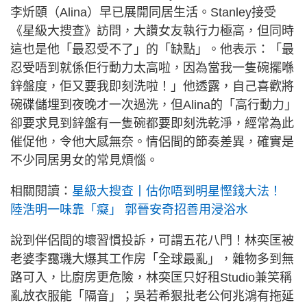
李炘頤（Alina）早已展開同居生活。Stanley接受
《星級大搜查》訪問，大讚女友執行力極高，但同時
這也是他「最忍受不了」的「缺點」。他表示：「最
忍受唔到就係佢行動力太高啦，因為當我一隻碗擺喺
鋅盤度，佢又要我即刻洗啦！」他透露，自己喜歡將
碗碟儲埋到夜晚才一次過洗，但Alina的「高行動力」
卻要求見到鋅盤有一隻碗都要即刻洗乾淨，經常為此
催促他，令他大感無奈。情侶間的節奏差異，確實是
不少同居男女的常見煩惱。
相關閱讀：
星級大搜查丨估你唔到明星慳錢大法！
陸浩明一味靠「癡」 郭晉安奇招善用浸浴水
說到伴侶間的壞習慣投訴，可謂五花八門！林奕匡被
老婆李靄璣大爆其工作房「全球最亂」，雜物多到無
路可入，比廚房更危險，林奕匡只好租Studio兼笑稱
亂放衣服能「隔音」；吳若希狠批老公何兆鴻有拖延