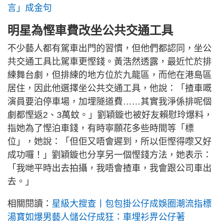
言」成金句
明星為慳車費改坐公共交通工具
不少藝人都有駕車出門的習慣，但他們都認同，坐公
共交通工具比駕車更慳錢。黃浩然透露，最近忙於排
練舞台劇，但排練的地方位於九龍區，而他在港島區
居住，因此他選擇坐公共交通工具，他說：「揸車嘅
演員要泊停車場，加埋隧道費……其實我淨係排呢個
劇都慳返2、3萬蚊。」劉穎鏇也被好友賴慰玲爆料，
指她為了慳泊車錢，有時寧願花多些時間等「標
位」，她說：「但佢又唔會遲到，所以佢慳得嚟又好
成功囉！」劉穎鏇也分享另一個慳錢方法，她表示：
「我哋平時出去拍攝，我唔會揸車，我會跟公司車出
去。」
相關閱讀：
星級大搜查丨包包掛公仔成娛圈潮流指標
湯寶如爆男藝人儲公仔成狂：車埋衫畀公仔著