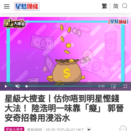
繁
简
Remaining
-
2:50
Loaded
:
Play
Unmute
Picture-
Full
18.03%
in-
Picture
Time
星級大搜查丨估你唔到明星慳錢
大法！ 陸浩明一味靠「癡」 郭晉
安奇招善用浸浴水
更新時間：08:00 2025-06-02 HKT
星級大搜查