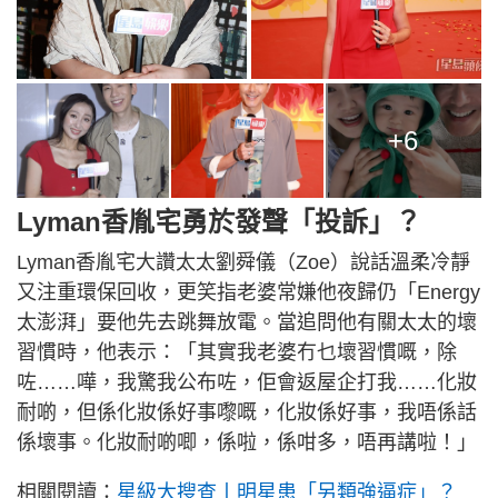
+6
Lyman香胤宅勇於發聲「投訴」？
Lyman香胤宅大讚太太劉舜儀（Zoe）說話溫柔冷靜
又注重環保回收，更笑指老婆常嫌他夜歸仍「Energy
太澎湃」要他先去跳舞放電。當追問他有關太太的壞
習慣時，他表示：「其實我老婆冇乜壞習慣嘅，除
咗……嘩，我驚我公布咗，佢會返屋企打我……化妝
耐啲，但係化妝係好事嚟嘅，化妝係好事，我唔係話
係壞事。化妝耐啲唧，係啦，係咁多，唔再講啦！」
相關閱讀：
星級大搜查丨明星患「另類強逼症」？