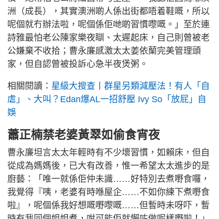
洲（成長），其實澳洲啲人係出街都唔着鞋嘅，所以
呢個就冇辦法啦，呢個係佢哋啲習慣嚟嘅。」至於連
詩雅最怕老公陳家樂夜瞓、太遲起床，自己則曾被老
公嫌棄不收拾；曹永廉感激太太姜依蘭完美管理頭
家，但自認曾被投訴心急半夜煲粥。
相關閱讀：
星級大搜查丨群星另類減壓法！有人「自
虐」、大叫？Edan爆AL一招舒壓 Ivy So「放屁」自
娛
蕭正楠禁老婆黃翠如偷食宵夜
曹永廉坦言太太年輕時有不少壞習慣，如賴床，但自
從成為媽媽後，已大有改善，惟一希望太太進步的是
廚藝：「唯一就係佢仲未識……好特別去煮嘢食囉，
我覺得『咦，老婆有時喺屋企……不如你練下煮嘢食
啦』，呢個係我好想嘅嘢嚟嘅……但暫時未呀吓，暫
時有我同個姐姐煮，咁可能佢就懶咗做呢樣嘢啦！」