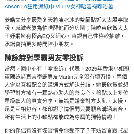
Anson Lo狂用濕紙巾 ViuTV女神唔着襪瞓唔著
姜皓文分享最愛冬天將凍冰冰的雙腳貼近太太殷寧取
暖，感激老婆為怕嘈醒他而分房瞓；陳曉東欣賞太太
王妤嫻擁有極高EQ又細心，直認自己性格較抽離，
承諾會抽更多時間陪小朋友。
陳詠詩對學霸男友零投訴
當然，圈中亦有「零投訴」代表。2025年香港小姐冠
軍陳詠詩直言學霸男友Martin完全沒有壞習慣，兩個
人會以互相配合的溝通方式解決分歧，她最欣賞並想
學習對方擁有一顆熱心助人的善良心。盤點以上多位
星級藝人的真實分享，無論是嫌棄對方太亂、太慢，
還是互相包容，都印證了情侶間只要願意溝通磨合，
所有生活上的小缺點都能成為專屬的獨特情趣！
你的伴侶有沒有壞習慣令你受不了？不妨留言跟《星