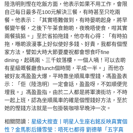
陸浩明則慳在吃飯方面，他表示如果不用工作，會限
自己每日最多花100元解決三餐，有時甚至只吃兩
餐。他表示：「其實唔難做到，有時晏啲起身，將早
餐變午餐，之後下午茶食飽啲，夜晚唔使食，咁其實
兩餐搞掂。」至於省拍拖錢，他亦有心得：「有時拍
拖，喺啲浪漫事上好似使好多錢、好貴，我都有個慳
家方法，譬如大時大節要慶祝都會想食吓fine
dining，起碼兩、三千蚊落樓，一個人喎！可以去啲
有星級嘅餐廳食lunch個時間，平成一半。」而他亦
被好友馮盈盈大爆，平時靠坐順風車慳錢，馮盈盈表
示：「佢（陸浩明）一定會話，盈盈呀，不如順便兜
埋我。」馮盈盈指，由於二人都是將軍澳街坊，不時
一起上班，認為坐順風車的確是個慳錢好方法，至於
她的慳錢方法就是一包掛裝咖啡早晚沖一次。
相關閱讀：
星級大搜查丨明星人生座右銘反映真實個
性？金馬影后鍾雪瑩：唔死乜都得 劉德華「五字真