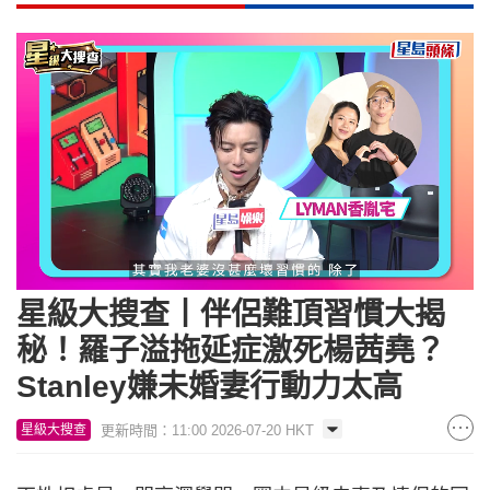
Loaded
:
Unmute
20.84%
星級大搜查丨伴侶難頂習慣大揭
秘！羅子溢拖延症激死楊茜堯？
Stanley嫌未婚妻行動力太高
更新時間：11:00 2026-07-20 HKT
星級大搜查