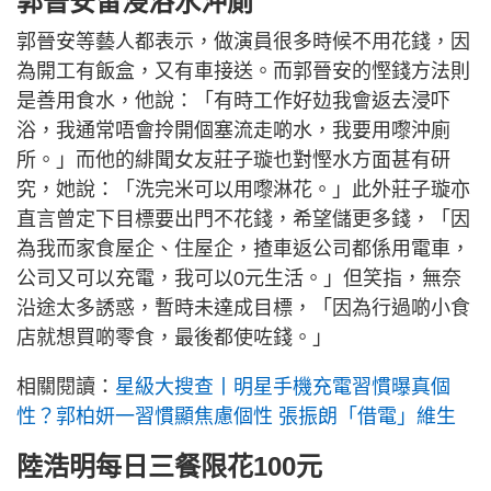
郭晉安留浸浴水沖廁
郭晉安等藝人都表示，做演員很多時候不用花錢，因
為開工有飯盒，又有車接送。而郭晉安的慳錢方法則
是善用食水，他說：「有時工作好攰我會返去浸吓
浴，我通常唔會拎開個塞流走啲水，我要用嚟沖廁
所。」而他的緋聞女友莊子璇也對慳水方面甚有研
究，她說：「洗完米可以用嚟淋花。」此外莊子璇亦
直言曾定下目標要出門不花錢，希望儲更多錢，「因
為我而家食屋企、住屋企，揸車返公司都係用電車，
公司又可以充電，我可以0元生活。」但笑指，無奈
沿途太多誘惑，暫時未達成目標，「因為行過啲小食
店就想買啲零食，最後都使咗錢。」
相關閱讀：
星級大搜查丨明星手機充電習慣曝真個
性？郭柏妍一習慣顯焦慮個性 張振朗「借電」維生
陸浩明每日三餐限花100元