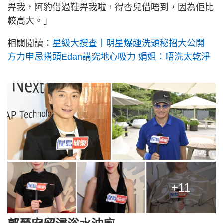
畀我，阿豹借過鞋畀我啦，得杏兒借唔到，因為佢比
較高大。」
相關閱讀：
星級大搜查丨明星爆趣洗頭秘招大公開
方力申忌𢯎頭Edan講究地心吸力 娟姐：唔洗太乾淨
+11