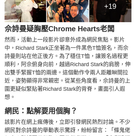
+19
佘詩曼疑胸壓Chrome Hearts老闆
然而，活動上一段影片卻意外成為網民焦點。影片
中，Richard Stark正坐著為一件黑色T恤簽名，而佘
詩曼則站在他正後方。為了穩住T恤，讓簽名過程更
順利，阿佘俯身向前，越過Richard Stark的肩膀，伸
出雙手緊握T恤的兩邊。這個動作令兩人距離瞬間拉
近，姿勢顯得非常親密。從某些角度看，佘詩曼的上
圍更疑似緊貼著Richard Stark的背脊，畫面引人遐
想。
網民：點解要用個胸？
該影片在網上瘋傳後，立即引發網民熱烈討論。不少
網民對佘詩曼的舉動表示驚訝，紛紛留言：「條鬼佬