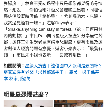
隻腳度。」林寶玉受訪過程中只是想像都覺得毛骨悚
然，她說：「你拍佢嗰吓佢又會爆啲血出嚟，同埋佢
爆咗個殼嘅時候係『格格聲』。尤其喺啲木、床邊，
我試過見過有一堆。」遊客Raya表示：
「Snake,anything can stay in forest.（蛇，任何森林
內的動物）」市民Rain向《星級大搜查》分享最怕蟑
螂；遊客王先生對老鼠有嚴重恐懼感。更有市民及遊
客對個人經濟問題有擔憂，遊客小豪表示：「最驚冇
錢！」市民朱小姐也表示：「最驚冇嘢做！」
相關閱讀：
星級大搜查丨邊位圈中人派利是最闊綽？
張家輝爆有老闆「求其都派幾千」 森美：過千係基
本 林峯封過萬
明星最恐懼甚麼？