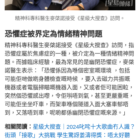
精神科專科醫生麥棨諾接受《星級大搜查》訪問。
恐懼症被界定為情緒精神問題
精神科專科醫生麥棨諾接受《星級大搜查》訪問，指
恐懼症屬於焦慮症的一種，被介定為一種情緒精神問
題。而據臨床經驗，最為常見的是幽閉恐懼症，麥棨
諾醫生表示：「恐懼係因為喺個密室嘅環境 ，包括
可能佢哋做啲身體檢查嘅時候 ，要入去磁力共振嘅
機器或者電腦掃瞄嘅機器入面，又或者佢可能困𨋢，
突然個恐懼感出嚟，令佢唞唔到氣，甚至更嚴重嘅，
可能佢坐坐吓車，而架車喺個隧道入面大塞車郁唔
到，又落唔到車，呢啲都係幽閉恐懼症嘅來源。」
相關閱讀：
星級大搜查｜2024叱咤十大歌曲冇人識？
街頭「接歌」大挑戰 學生驚訝姜濤得獎：唔太好聽