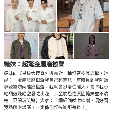
+7
糖妹：超驚金屬磨擦聲
糖妹向《星級大搜查》透露對一種聲音極其恐懼，她
說：「金屬嘅磨擦聲我自己超驚嘅，有時見到我阿媽
專登整啲碗碟磨擦聲，我就會忍唔住鬧人，會將我心
底嗰鼓燥底激發咗出嚟。」至於恐懼原因糖妹並不清
楚，更開玩笑警告大家：「細細個就咁㗎喇，唔好問
我點解咁燥底，一定係你整咗啲嘢有聲！」