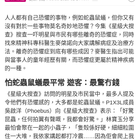
人人都有自己恐懼的事物，例如蛇蟲鼠蟻，但你又有
沒有對於一些事物莫名奇妙地恐懼？今集《星級大搜
查》搜查一吓明星與市民有哪些離奇的恐懼症，同時
找來精神科專科醫生麥棨諾向大家講解病症及治療方
法。離奇的恐懼症到底有哪些成因？麥醫生指出可能
與當事人的童年經歷有關，而恐懼症更屬於精神疾病
的一種。
怕蛇蟲鼠蟻最平常 遊客：最驚冇錢
《星級大搜查》訪問的明星及市民當中，最多人提及
令他們有恐懼感的，大多都是蛇蟲鼠蟻。P1X3L成員
吳啟洋（Phoebus）向《星級大搜查》表示：「好驚
昆蟲，任何拍翼有聲嘅，我都會好驚。」林寶玉分享
最怕會聚在一起的小蟲子，「隻殼係好硬，細細粒圍
住一大堆，我依家講起都打冷震……因為佢會爬上我