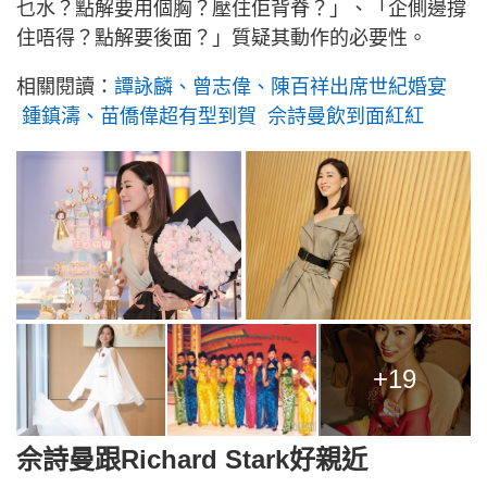
乜水？點解要用個胸？壓住佢背脊？」、「企側邊撐
住唔得？點解要後面？」質疑其動作的必要性。
相關閱讀：
譚詠麟、曾志偉、陳百祥出席世紀婚宴
鍾鎮濤、苗僑偉超有型到賀 佘詩曼飲到面紅紅
+19
佘詩曼跟Richard Stark好親近