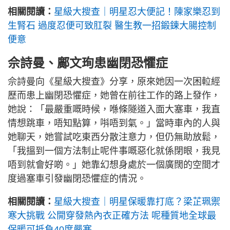
相關閱讀：
星級大搜查｜明星忍大便記！陳家樂忍到
生腎石 過度忍便可致肛裂 醫生教一招鍛鍊大腸控制
便意
佘詩曼、鄺文珣患幽閉恐懼症
佘詩曼向《星級大搜查》分享，原來她因一次困𨋢經
歷而患上幽閉恐懼症，她曾在前往工作的路上發作，
她說：「最嚴重嘅時候，喺條隧道入面大塞車，我直
情想跳車，唔知點算，唞唔到氣。」當時車內的人與
她聊天，她嘗試吃東西分散注意力，但仍無助放鬆，
「我搵到一個方法制止呢件事嘅惡化就係閉眼，我見
唔到就會好啲。」她靠幻想身處於一個廣闊的空間才
度過塞車引發幽閉恐懼症的情況。
相關閱讀：
星級大搜查｜明星保暖靠打底？梁芷珮禦
寒大挑戰 公開穿發熱內衣正確方法 呢種質地全球最
保暖可抵負40度嚴寒