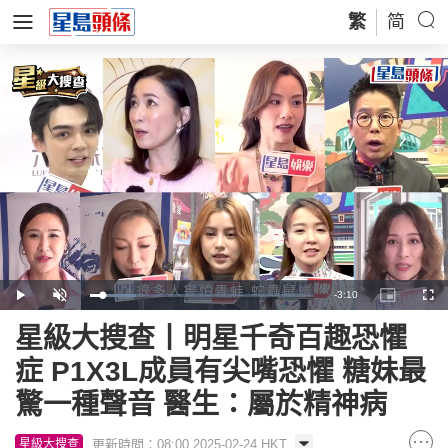
繁
简
Remaining
-
3:10
Loaded
:
Play
Unmute
Picture-
Full
20.41%
in-
Picture
Time
星級大搜查丨明星千奇百趣恐懼
症 P1X3L成員有尖嘴恐懼 糖妹最
驚一種聲音 醫生：屬於精神病
更新時間：08:00 2025-02-24 HKT
星級大搜查