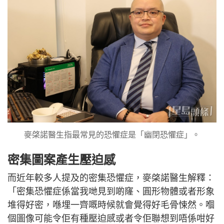
麥棨諾醫生指最常見的恐懼症是「幽閉恐懼症」。
密集圖案產生壓迫感
而近年較多人提及的密集恐懼症，麥棨諾醫生解釋：
「密集恐懼症係當我哋見到啲窿、圓形物體或者形象
堆得好密，喺埋一齊嘅時候就會覺得好毛骨悚然。嗰
個圖像可能令佢有種壓迫感或者令佢聯想到唔係咁好