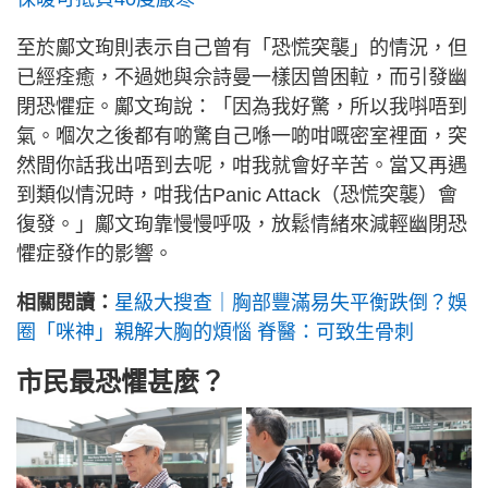
至於鄺文珣則表示自己曾有「恐慌突襲」的情況，但
已經痊癒，不過她與佘詩曼一樣因曾困𨋢，而引發幽
閉恐懼症。鄺文珣說：「因為我好驚，所以我唞唔到
氣。嗰次之後都有啲驚自己喺一啲咁嘅密室裡面，突
然間你話我出唔到去呢，咁我就會好辛苦。當又再遇
到類似情況時，咁我估Panic Attack（恐慌突襲）會
復發。」鄺文珣靠慢慢呼吸，放鬆情緒來減輕幽閉恐
懼症發作的影響。
相關閱讀：
星級大搜查｜胸部豐滿易失平衡跌倒？娛
圈「咪神」親解大胸的煩惱 脊醫：可致生骨刺
市民最恐懼甚麼？