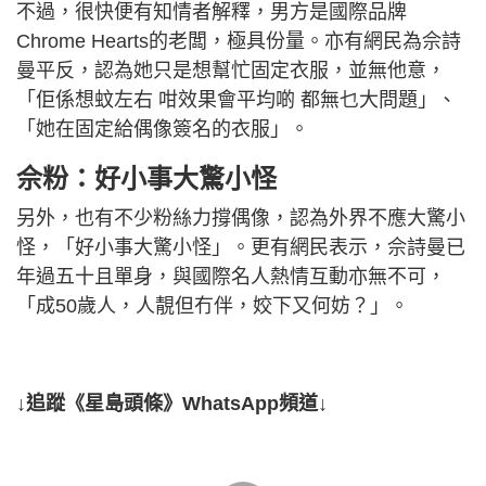
不過，很快便有知情者解釋，男方是國際品牌
Chrome Hearts的老闆，極具份量。亦有網民為佘詩
曼平反，認為她只是想幫忙固定衣服，並無他意，
「佢係想蚊左右 咁效果會平均啲 都無乜大問題」、
「她在固定給偶像簽名的衣服」。
佘粉：好小事大驚小怪
另外，也有不少粉絲力撐偶像，認為外界不應大驚小
怪，「好小事大驚小怪」。更有網民表示，佘詩曼已
年過五十且單身，與國際名人熱情互動亦無不可，
「成50歲人，人靚但冇伴，姣下又何妨？」。
↓追蹤《星島頭條》WhatsApp頻道↓