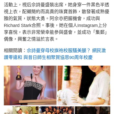
活動上，視后佘詩曼盛裝出席，她身穿一件黑色半透
視上衣，配襯簡約而高貴的珠寶首飾，散發著成熟優
雅的氣質，狀態大勇。阿佘亦把握機會，成功與
Richard Stark合照。事後，她在個人Instagram上分
享喜悅，表示非常榮幸能參與盛會，並成功「集郵」
偶像，興奮之情溢於言表。
相關閱讀：
佘詩曼穿母校旗袍校服騷美腿？ 網民激
讚零違和 與昔日師生相聚賀協恩90周年校慶