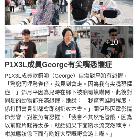
+10
P1X3L成員George有尖嘴恐懼症
P1X3L成員歐鎮灝（George）自爆對鳥類有恐懼，
「驚窮同埋驚雀仔，我見到會走。因為我有尖嘴恐懼
症！」鄧月平因為兒時在鄉下被癩蝦蟆嚇倒，此後對
同類的動物都充滿恐懼，她說：「我驚青蛙嘅程度，
係打開書見到都會即刻扔咗本書。」關伊彤因電影情
節影響，對鯊魚有恐懼，「我會不其然毛管戙，因為
以前睇片睇得太多，就話如果下面啲水流突然轉冷，
咁就應該係下面有啲好大型嘅嘢會游上嚟。」