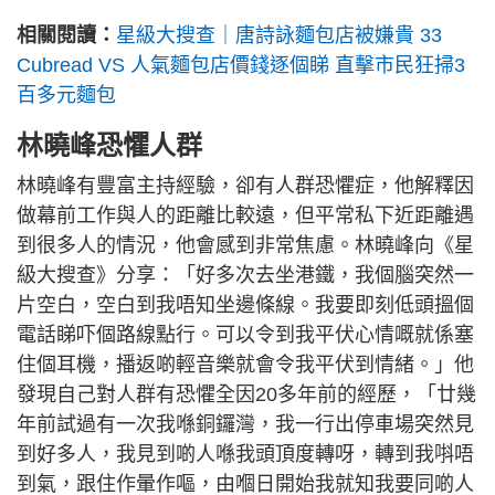
相關閱讀：
星級大搜查｜唐詩詠麵包店被嫌貴 33
Cubread VS 人氣麵包店價錢逐個睇 直擊市民狂掃3
百多元麵包
林曉峰恐懼人群
林曉峰有豐富主持經驗，卻有人群恐懼症，他解釋因
做幕前工作與人的距離比較遠，但平常私下近距離遇
到很多人的情況，他會感到非常焦慮。林曉峰向《星
級大搜查》分享：「好多次去坐港鐵，我個腦突然一
片空白，空白到我唔知坐邊條線。我要即刻低頭搵個
電話睇吓個路線點行。可以令到我平伏心情嘅就係塞
住個耳機，播返啲輕音樂就會令我平伏到情緒。」他
發現自己對人群有恐懼全因20多年前的經歷，「廿幾
年前試過有一次我喺銅鑼灣，我一行出停車場突然見
到好多人，我見到啲人喺我頭頂度轉呀，轉到我唞唔
到氣，跟住作暈作嘔，由嗰日開始我就知我要同啲人