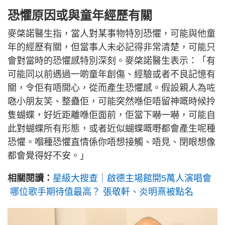
恐懼原因或與童年經歷有關
麥棨諾醫生指，當人對某事物特別恐懼，可能與他童
年的經歷有關，但當事人未必記得非常清楚，可能只
會對當時的恐懼感特別深刻。麥棨諾醫生表示：「有
可能同以前遇過一啲童年創傷、經驗或者不良記憶有
關，令佢有唔開心，從而產生恐懼感。假設親人為咗
𠱁小朋友笑、整蠱佢，可能突然喺佢唔留神嘅時候拎
隻蝴蝶，好近距離喺佢面前，佢當下嚇一嚇，可能自
此對蝴蝶所有形態，或者近似蝴蝶嘅嘢都會產生呢種
恐懼。嗰種恐懼直情係你唔想接觸、唔見、閉眼想像
都會覺得好不安。」
相關閱讀：
星級大搜查｜
啟德主場館開5萬人演唱會
哪位歌手期待值最高？ 張敬軒、炎明熹被點名