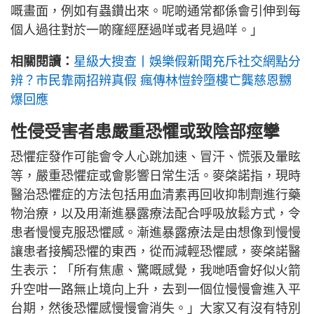
嘅畫面，例如有蟲鑽出來。呢啲通常都係會引伸到每
個人過往對於一啲窿經歷過咩或者見過咩。」
相關閱讀：
星級大搜查丨娛樂假新聞充斥社交網點分
辨？市民靠兩招辨真假 瘋傳林愷鈴墮樓亡龔慈恩嬲
爆回應
性侵受害者患嚴重恐懼或致陰部痙攣
恐懼症發作可能會令人心跳加速、冒汗、慌張及暈眩
等，嚴重恐懼症或會影響日常生活。麥棨諾指，現時
醫治恐懼症的方法包括用血清素再回收抑制劑進行藥
物治療，以及用漸進暴露療法配合呼吸放鬆方式，令
患者慢慢克服恐懼感。漸進暴露療法是由想像到慢慢
讓患者接觸恐懼的東西，從而減輕恐懼感，麥棨諾醫
生表示：「所有焦慮、驚嘅感覺，我哋唔會好似火箭
升空咁一路無止境向上升，去到一個位慢慢會進入平
台期，然後恐懼感慢慢會消失。」大家又有沒有特別