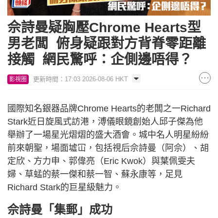
佘詩曼疑胸壓Chrome Hearts型
男老闆 俯身疑跟對方背脊零距離
接觸 網民驚呼：企側邊唔得？
更新時間：17:03 2026-08-06 HKT
影視圈
國際知名銀器品牌Chrome Hearts的老闆之一Richard
Stark近日旋風式訪港，溥儀眼鏡創始人邱子傑為他
舉辦了一場星光熠熠的盛大酒會。城中名人明星紛紛
前來朝聖，場面墟冚，包括視后佘詩曼（阿佘）、胡
定欣、方力申、郭偉亮（Eric Kwok）與葉佩雯夫
婦、草蜢的蔡一傑和蔡一智、蘇永康等，足見
Richard Stark的巨星級魅力。
佘詩曼「集郵」成功