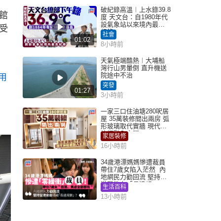
破紀錄高溫︱上水錄39.8
館
度 天文台：自1980年代
設氣象站以來境內最高
受
紀錄
社會
01:02
8小時前
天氣極端酷熱︱大埔船
灣行山男暈倒 直升機送
院途中不治
用
突發
01:27
3小時前
一家三口住油塘280呎居
屋 35萬裝修間出兩房 弧
形玻璃取代實牆 現代神
枱櫃融入玄關
家居裝修
16小時前
34歲港漂媽媽慘遭裁員
帶住7歲女陷入茫然 內
地網民力勸回流 堅持留
港背後有「長遠規
生活百科
劃」？
13小時前