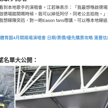
n
看到本地歌手的演唱會。江若琳表示：「我最想喺啟德場
g
啟德場館開嘅時候，我可以掉低阿仔，同老公去拍拖。」
T
睇陳奕迅，對一啲Eason fans嚟講，可以喺本地睇返
i
m
體育園4月開兩場演唱會 日期/票價/優先購票攻略 滙豐信
e
望名單大公開：