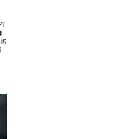
有
都
超爆
藝