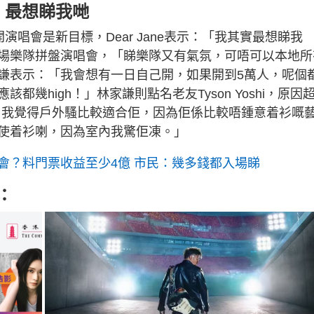
e：最想睇我哋
開演唱會是新目標，Dear Jane表示：「我其實最想睇我
場樂隊拼盤演唱會，「睇樂隊又有氣氛，可唔可以本地所
謙表示：「我會想有一日自己開，如果開到5萬人，呢個
幾high！」林家謙則點名老友Tyson Yoshi，原因
shi。我覺得戶外騷比較適合佢，因為佢係比較唔鍾意着衫嘅
使着衫喇，因為室內我驚佢凍。」
會？料門票收益至少4億 市民：幾多錢都入場睇
：