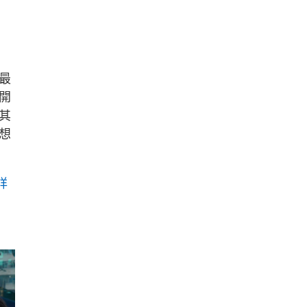
，
最
開
其
想
詳