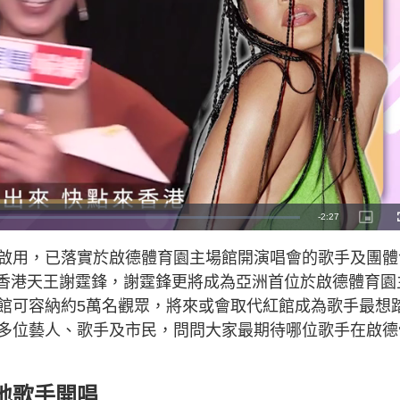
R
-
2:27
P
i
c
e
t
啟用，已落實於啟德體育園主場館開演唱會的歌手及團體
u
r
m
e
倫以及香港天王謝霆鋒，謝霆鋒更將成為亞洲首位於啟德體育園
-
i
a
n
館可容納約5萬名觀眾，將來或會取代紅館成為歌手最想
-
P
i
多位藝人、歌手及市民，問問大家最期待哪位歌手在啟德
i
c
t
n
u
r
e
i
地歌手開唱