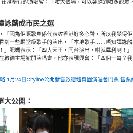
於6月在港舉行的演唱會：「咁大個場，可以容納到咁多觀眾
譚詠麟成市民之選
，「因為佢嘅歌真係代表咗香港好多心聲，所以我覺得佢
看到一些殿堂級歌手的演出，「本地歌手……唔知譚詠麟
！」肥媽表示：「四大天王，同台演出，咁就犀利喇！」
在啟德主場館開演唱會，他亦表現興奮：「四個一齊？我
 1月24日Cityline公開發售啟德體育園演唱會門票 售票
單大公開：