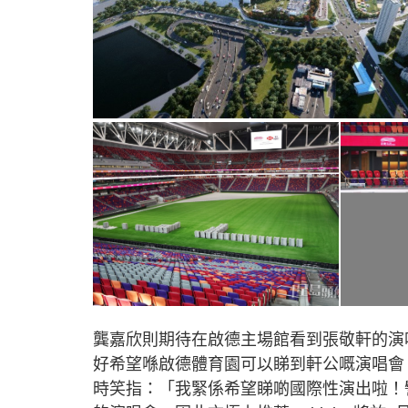
龔嘉欣則期待在啟德主場館看到張敬軒的演
好希望喺啟德體育園可以睇到軒公嘅演唱會
時笑指：「我緊係希望睇啲國際性演出啦！譬