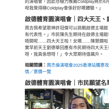
的演唱會，因此亦極力推薦Coldplay將
咁我覺得睇Coldplay會係好好嘅體驗。」
啟德體育園演唱會｜四大天王、
周吉佩希望歌神許冠傑可以挑戰啟德主場館
有代表性。」市民陳先生期待在啟德主場館
唔開呢……四大天王啦！女嘅……陳慧嫻啦
實早前天王劉德華回應有市民期待四大天王
呀，我真係想呀！」令大眾期待值飆升。
相關閱讀：
周杰倫演唱會2025香港站購票攻略
情／票價一覽
啟德體育園演唱會｜市民願望名