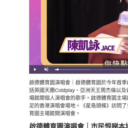
L
P
U
o
l
n
a
a
m
d
y
u
啟德體育園演唱會｜啟德體育園於今年首季
e
t
d
e
:
括英國天團Coldplay、亞洲天王周杰
2
0
.
場館開個人演唱會的歌手。啟德體育園主場
4
7
足的香港演唱會場地。《星島頭條》訪問了
%
育園主場館開演唱會。
啟德體育園演唱會｜市民恨睇本