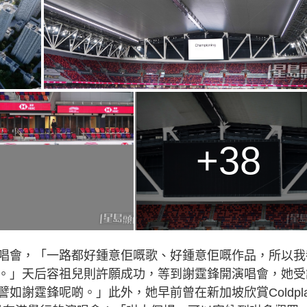
+38
唱會，「一路都好鍾意佢嘅歌、好鍾意佢嘅作品，所以我
。」天后容祖兒則許願成功，等到謝霆鋒開演唱會，她受
如謝霆鋒呢啲。」此外，她早前曾在新加坡欣賞Coldpla