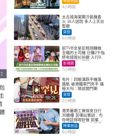
申訴熱話
4小時前
太古城海棠閣冷氣機着
火 16人送院 多人上天台
暫避
突發
6小時前
前TVB女星彭翔翎轉做
全職的士司機 日賺2千指
終有錢買衫扮靚 入行9年
被封翻版林夏薇
影視圈
7小時前
F
u
有片｜四眼漢跌手機落
l
路軌 被港鐵車門夾手 痛
l
包
s
極大叫：唔該開門喇
c
r
突發
主
e
00:26
e
2小時前
n
踏
港男暑期工做保安日行
體
30層樓 苦嘆似軍訓：冇
你哋諗得咁好做 前輩傳
授搵筍工心得：你唔識
時事熱話
揀盤啫｜Juicy叮
6小時前