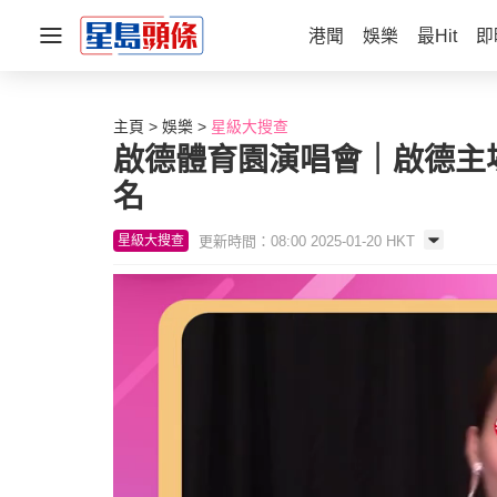
港聞
娛樂
最Hit
即
主頁
娛樂
星級大搜查
啟德體育園演唱會｜啟德主
名
更新時間：08:00 2025-01-20 HKT
星級大搜查