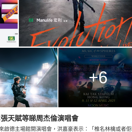
+6
MC張天賦等睇周杰倫演唱會
來啟德主場館開演唱會，洪嘉豪表示：「椎名林檎或者佢