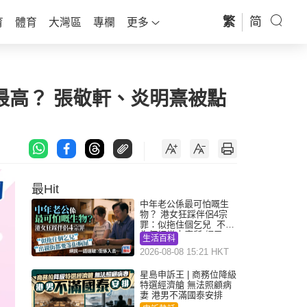
繁
简
育
體育
大灣區
專欄
更多
最高？ 張敬軒、炎明熹被點
最Hit
中年老公係最可怕嘅生
物？ 港女狂踩伴侶4宗
罪：似拖住個乞兒 不解
為何經常去廁所 網民一
生活百科
語道破
2026-08-08 15:21 HKT
星島申訴王 | 商務位降級
特選經濟艙 無法照顧病
妻 港男不滿國泰安排