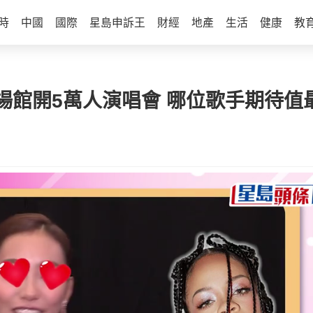
時
中國
國際
星島申訴王
財經
地產
生活
健康
教
場館開5萬人演唱會 哪位歌手期待值