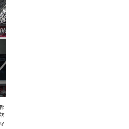
都
訪
y