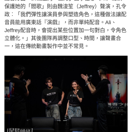
保護她的「閻歌」則由魏浚笙（Jeffrey）聲演，孔令
政︰「我們彈性讓演員參與塑造角色，這種做法讓配
音員能用廣東話『演戲』，而非單純配音。Ali、
Jeffrey配音時，會提出某些位置加一句對白，令角色
立體化。」其後團隊再調整口型、時間，讓聲畫合
一，這在傳統動畫製作中並不常見。