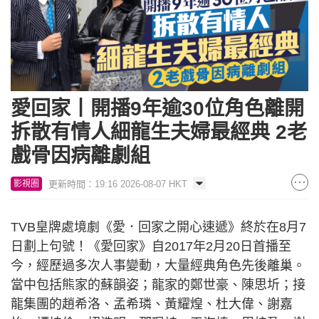
愛回家丨開播9年逾30位角色離開
拆散有情人細龍生夫婦最經典 2老
戲骨因病離劇組
更新時間：19:16 2026-08-07 HKT
影視圈
TVB皇牌處境劇《愛．回家之開心速遞》終於在8月7
日劃上句號！《愛回家》自2017年2月20日首播至
今，經歷過多次人事變動，大量經典角色先後離巢。
當中包括熊家的蘇韻姿；龍家的鄭世豪、陳思圻；接
龍集團的趙希洛、孟希璘、黃耀煌、杜大偉、謝嘉