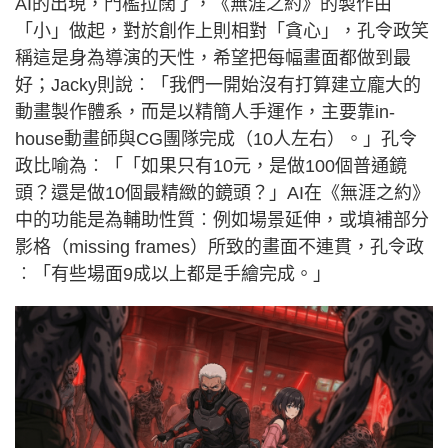
AI的出現，門檻拉闊了，《無涯之約》的製作由
「小」做起，對於創作上則相對「貪心」，孔令政笑
稱這是身為導演的天性，希望把每幅畫面都做到最
好；Jacky則說︰「我們一開始沒有打算建立龐大的
動畫製作體系，而是以精簡人手運作，主要靠in-
house動畫師與CG團隊完成（10人左右）。」孔令
政比喻為︰「「如果只有10元，是做100個普通鏡
頭？還是做10個最精緻的鏡頭？」AI在《無涯之約》
中的功能是為輔助性質︰例如場景延伸，或填補部分
影格（missing frames）所致的畫面不連貫，孔令政
︰「有些場面9成以上都是手繪完成。」