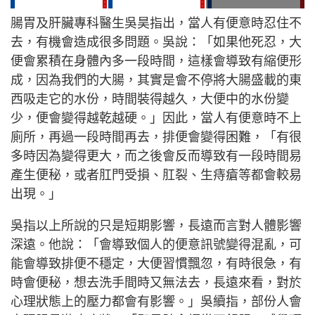
腸胃及肝臟專科醫生吳昊指出，當人有便意時忍住不
去，有機會造成很多問題。吳說：「如果他死忍，大
便會累積在身體內多一段時間，這樣會導致有縮便形
成，因為我們的大腸，其實是會不停將大腸盛載的東
西吸走它的水份，時間裝得越久，大便中的水份變
少，便會變得越乾越硬。」因此，當人有便意時不上
廁所，再過一段時間再去，排便會變得困難，「有很
多時因為變得更大，而之後會反而導致有一段時間易
產生便秘，或者肛門受損、肛裂、生痔瘡等都會較易
出現。」
吳指以上所說的只是短期影響，長遠而言對人體影響
深遠。他說：「會導致個人的便意訊號變得混亂，可
能會導致排便不穩定，大便習慣飄忽，有時很急，有
時會便秘，想去洗手間時又無法去，長遠來看，對於
心理狀態上的壓力都會有影響。」吳續指，部份人會