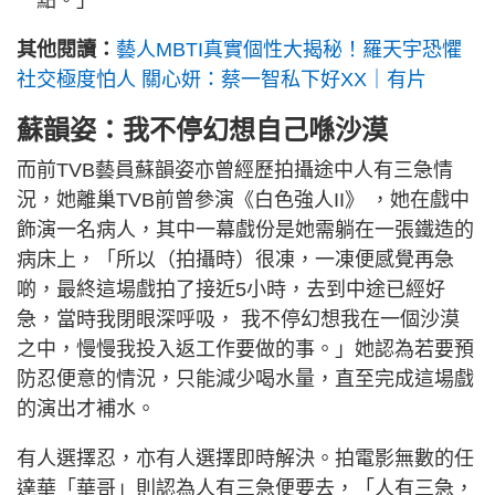
一點。」
其他閱讀：
藝人MBTI真實個性大揭秘！羅天宇恐懼
社交極度怕人 關心妍：蔡一智私下好XX｜有片
蘇韻姿：我不停幻想自己喺沙漠
而前TVB藝員蘇韻姿亦曾經歷拍攝途中人有三急情
況，她離巢TVB前曾參演《白色強人II》 ，她在戲中
飾演一名病人，其中一幕戲份是她需躺在一張鐵造的
病床上，「所以（拍攝時）很凍，一凍便感覺再急
啲，最終這場戲拍了接近5小時，去到中途已經好
急，當時我閉眼深呼吸， 我不停幻想我在一個沙漠
之中，慢慢我投入返工作要做的事。」她認為若要預
防忍便意的情況，只能減少喝水量，直至完成這場戲
的演出才補水。
有人選擇忍，亦有人選擇即時解決。拍電影無數的任
達華「華哥」則認為人有三急便要去，「人有三急，