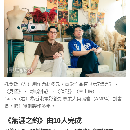
孔令政（左）創作題材多元，電影作品有《第7謊言》、
《見怪》、《無名指》、《偵戰》（未上映），
Jacky（右）為香港電影後期專業人員協會（AMP4）副會
長，擔任後期製作多年。
《無涯之約》由10人完成