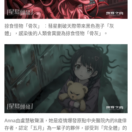
掠食怪物「骨灰」 ︰彗星劃破天際帶來黑色孢子「灰
體」，感染後的人類會異變為掠食怪物「骨灰」。
Anna由盧慧敏聲演，她是疫情爆發原點中央醫院內的8歲倖
存者，認定「五月」為一輩子的夥伴，卻受到「完全體」的