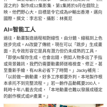
涯之約》製作成12集影集，第1集將於9月在戲院上
映，他們野心大，目標是令它成為IP輸出香港，邁向
國際。撰文︰李志宏、攝影︰林賓尼
AI=智能工人
過往，動畫製造過程相對線性，由分鏡、線稿到上色
逐步完成。AI改變了傳統，現在可以「跳步」生成畫
面，孔令政形容它是具有潛力但仍未成熟的工具，
「即使AI幫你生成，也會出錯，例如人物多出了手指
或背景雜訊，我們仍需要動畫師逐格檢查、修正，甚
至重新手繪，有AI未必省下了時間。」Jacky補充︰
「以前做一齣動畫，好多工序都要外判，本地製作根
本承托不到完整流程。」若一齣作品動輒要200人，
耗時十年八載去完成，「本地動畫也難以發展成穩定
的創作模式或IP產業。」