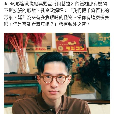
Jacky形容就像經典動畫《阿基拉》的鐵雄那有機物
不斷擴張的形態，孔令政解釋︰「我們把千瘡百孔的
形象，延伸為擁有多隻眼睛的怪物。當你有這麼多隻
眼，但是否能看清真相？」帶有弘外之音。