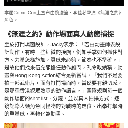
本屆Comic Con上宣布由魏浚笙、李佳芯聲演《無涯之約》
角色。
《無涯之約》動作場面真人動態捕捉
至於打鬥場面設計，Jacky表示︰「若由動畫師去設
計動作，有時一些細微的接觸，例如手掌如何抓住對
方、力量怎樣施加，質感未必夠，節奏也不準確。」
是故他們找來伍允龍擔任動作顧問，孔令政續稱，動
畫與Hong Kong Action結合是新嘗試，「我們不是要
拍一部武術片，而有打鬥場面時，當然要有親切感，
是那種香港觀眾熟悉的動作語言。」團隊規劃每一個
動作場面的shot list、分鏡，並以真人拍攝方式，逐
鏡記錄人類角色同怪物的對戰時的走位、出拳打擊時
的重量感，再轉化為動畫。