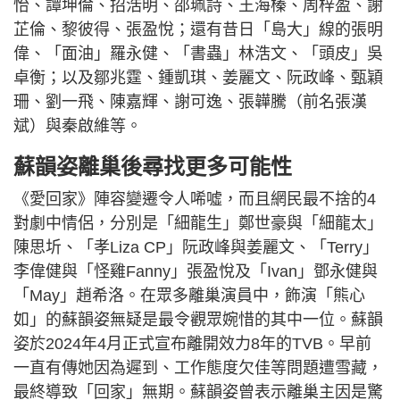
怡、譚坤倫、招浩明、邵珮詩、王海榛、周梓盈、謝
芷倫、黎彼得、張盈悅；還有昔日「島大」線的張明
偉、「面油」羅永健、「書蟲」林浩文、「頭皮」吳
卓衡；以及鄒兆霆、鍾凱琪、姜麗文、阮政峰、甄穎
珊、劉一飛、陳嘉輝、謝可逸、張韡騰（前名張漢
斌）與秦啟維等。
蘇韻姿離巢後尋找更多可能性
《愛回家》陣容變遷令人唏噓，而且網民最不捨的4
對劇中情侶，分別是「細龍生」鄭世豪與「細龍太」
陳思圻、「孝Liza CP」阮政峰與姜麗文、「Terry」
李偉健與「怪雞Fanny」張盈悅及「Ivan」鄧永健與
「May」趙希洛。在眾多離巢演員中，飾演「熊心
如」的蘇韻姿無疑是最令觀眾婉惜的其中一位。蘇韻
姿於2024年4月正式宣布離開效力8年的TVB。早前
一直有傳她因為遲到、工作態度欠佳等問題遭雪藏，
最終導致「回家」無期。蘇韻姿曾表示離巢主因是驚