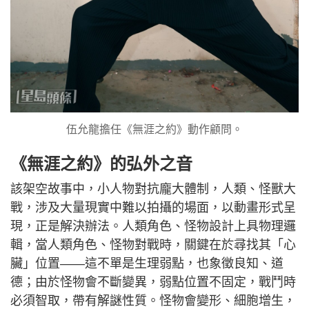
伍允龍擔任《無涯之約》動作顧問。
《無涯之約》的弘外之音
該架空故事中，小人物對抗龐大體制，人類、怪獸大
戰，涉及大量現實中難以拍攝的場面，以動畫形式呈
現，正是解決辦法。人類角色、怪物設計上具物理邏
輯，當人類角色、怪物對戰時，關鍵在於尋找其「心
臟」位置——這不單是生理弱點，也象徵良知、道
德；由於怪物會不斷變異，弱點位置不固定，戰鬥時
必須智取，帶有解謎性質。怪物會變形、細胞增生，