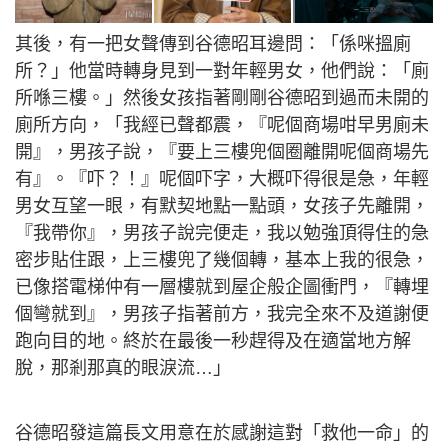
其後，有一把女聲傳到谷德昭耳邊問：「係咪搵廁
所？」他當時轉身見到一對年輕男女，他們說：「廁
所喺三樓。」然後女孩指著剛剛谷德昭到過而未開的
廁所方向，「我經已聲都震，『呢個商場咁早男廁未
開』，男孩子說，『要上三樓兜個圈離開呢個商場先
有』。『吓？！』呢個吓字，大概吓得很是急，年輕
男女互望一眼，有默契地點一點頭，女孩子先離開，
『我帶你』，男孩子說完便走，我以勉強頂得住的急
密步貼住跟，上三樓兜了幾個轉，基本上我的很急，
已像搭電梯仲有一層樓就到屋企般企圖衝門，『轉埋
個彎就到』，男孩子指著前方，我完全來不及道謝便
跑向目的地。終於在最後一秒趕得及在適當地方解
脫，那剎那真的眼淚流…」
谷德昭發這篇長文用意在於感謝這對「救他一命」的