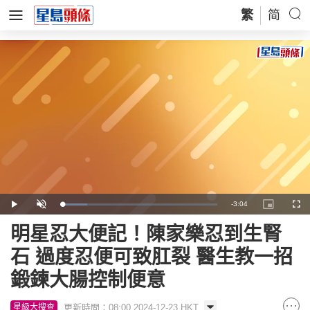
繁
简
Remaining
-
3:04
Loaded
:
Play
Unmute
Picture-
Full
16.10%
in-
Picture
Time
明星忍大便記！陳家樂忍到生腎
石 過度忍便可致肛裂 醫生教一招
鍛鍊大腸控制便意
更新時間：08:00 2024-12-23 HKT
星級大搜查