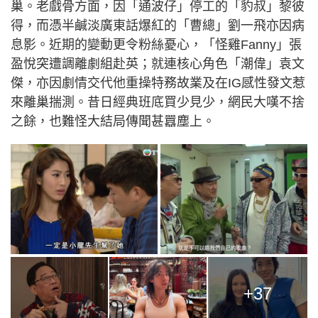
巢。老戲骨方面，因「通波仔」停工的「豹叔」黎彼
得，而憑半鹹淡廣東話爆紅的「曹總」劉一飛亦因病
息影。近期的變動更令粉絲憂心，「怪雞Fanny」張
盈悅突遭調離劇組赴英；就連核心角色「潮偉」袁文
傑，亦因劇情交代他重操特務故業及在IG感性發文惹
來離巢揣測。昔日經典班底買少見少，網民大嘆不捨
之餘，也難怪大結局傳聞甚囂塵上。
+37