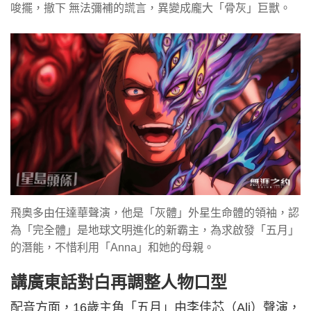
唆擺，撤下 無法彌補的謊言，異變成龐大「骨灰」巨獸。
飛奧多由任達華聲演，他是「灰體」外星生命體的領袖，認
為「完全體」是地球文明進化的新霸主，為求啟發「五月」
的潛能，不惜利用「Anna」和她的母親。
講廣東話對白再調整人物口型
配音方面，16歲主角「五月」由李佳芯（Ali）聲演，