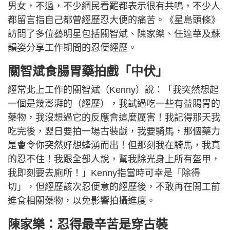
男女，不過，不少網民看罷都表示很有共鳴，不少人
都留言指自己都曾經歷忍大便的痛苦。《星島頭條》
訪問了多位藝明星包括關智斌、陳家樂、任達華及蘇
韻姿分享工作期間的忍便經歷。
關智斌食腸胃藥拍戲「中伏」
經常北上工作的關智斌（Kenny）說：「我突然想起
一個是幾澎湃的（經歷），我試過吃一些有益腸胃的
藥物，我沒想過它的反應會這麼厲害！我記得那天我
吃完後，翌日要拍一場古裝戲，我要騎馬，那個藥力
是會令你突然好想蜂湧而出！但那刻我在騎馬，我真
的忍不住！我跟全部人說，幫我除光身上所有盔甲，
我即刻要去廁所！」Kenny指當時可幸是「除得
切」，但經歷該次忍便意的經歷後，不敢再在開工前
進食相關藥物，以免影響拍攝進度。
陳家樂：忍得最辛苦是穿古裝