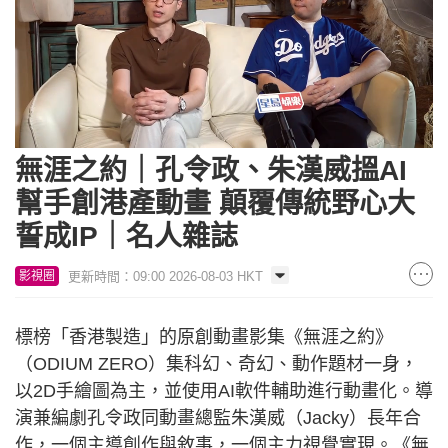
Loaded
:
Unmute
5.60%
無涯之約｜孔令政、朱漢威搵AI
幫手創港產動畫 顛覆傳統野心大
誓成IP｜名人雜誌
更新時間：09:00 2026-08-03 HKT
影視圈
標榜「香港製造」的原創動畫影集《無涯之約》
（ODIUM ZERO）集科幻、奇幻、動作題材一身，
以2D手繪圖為主，並使用AI軟件輔助進行動畫化。導
演兼編劇孔令政同動畫總監朱漢威（Jacky）長年合
作，一個主導創作與敘事，一個主力視覺實現。《無