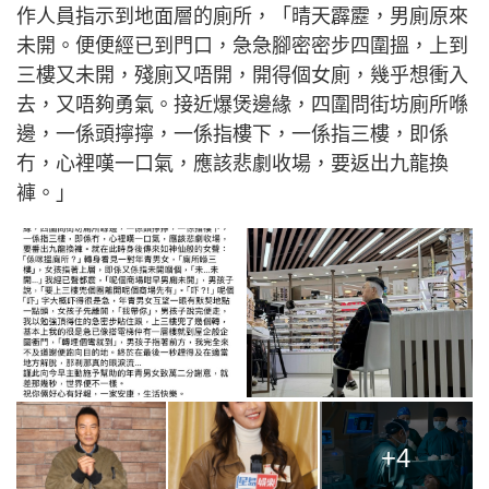
作人員指示到地面層的廁所，「晴天霹靂，男廁原來
未開。便便經已到門口，急急腳密密步四圍搵，上到
三樓又未開，殘廁又唔開，開得個女廁，幾乎想衝入
去，又唔夠勇氣。接近爆煲邊緣，四圍問街坊廁所喺
邊，一係頭擰擰，一係指樓下，一係指三樓，即係
冇，心裡嘆一口氣，應該悲劇收場，要返出九龍換
褲。」
+4