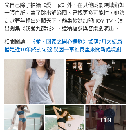
覺自己除了拍攝《愛回家》外，在其他戲劇領域猶如
一張白紙，為了跳出舒適圈、尋找更多可能性，她決
定趁著年輕出外闖天下，離巢後她加盟HOY TV，演
出劇集《我愛九龍城》，還積極參與音樂劇演出。
相閱閱讀：
《愛．回家之開心速遞》驚傳7月大結局
播足近10年終劃句號 疑因一事推倒重來開新處境劇
+19