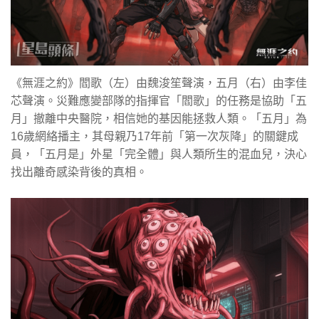
《無涯之約》閻歌（左）由魏浚笙聲演，五月（右）由李佳
芯聲演。災難應變部隊的指揮官「閻歌」的任務是協助「五
月」撤離中央醫院，相信她的基因能拯救人類。「五月」為
16歲網絡播主，其母親乃17年前「第一次灰降」的關鍵成
員，「五月是」外星「完全體」與人類所生的混血兒，決心
找出離奇感染背後的真相。