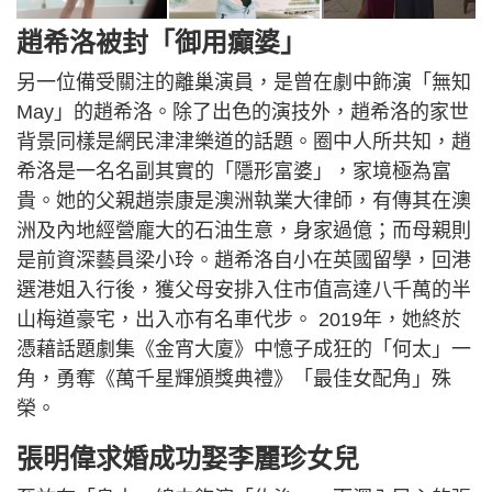
趙希洛被封「御用癲婆」
另一位備受關注的離巢演員，是曾在劇中飾演「無知
May」的趙希洛。除了出色的演技外，趙希洛的家世
背景同樣是網民津津樂道的話題。圈中人所共知，趙
希洛是一名名副其實的「隱形富婆」，家境極為富
貴。她的父親趙崇康是澳洲執業大律師，有傳其在澳
洲及內地經營龐大的石油生意，身家過億；而母親則
是前資深藝員梁小玲。趙希洛自小在英國留學，回港
選港姐入行後，獲父母安排入住市值高達八千萬的半
山梅道豪宅，出入亦有名車代步。 2019年，她終於
憑藉話題劇集《金宵大廈》中憶子成狂的「何太」一
角，勇奪《萬千星輝頒獎典禮》「最佳女配角」殊
榮。
張明偉求婚成功娶李麗珍女兒