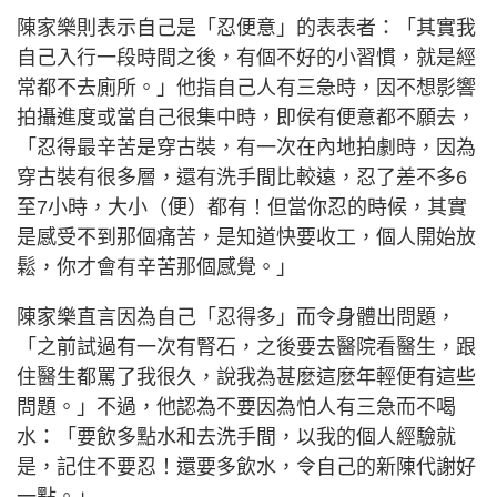
陳家樂則表示自己是「忍便意」的表表者：「其實我
自己入行一段時間之後，有個不好的小習慣，就是經
常都不去廁所。」他指自己人有三急時，因不想影響
拍攝進度或當自己很集中時，即侯有便意都不願去，
「忍得最辛苦是穿古裝，有一次在內地拍劇時，因為
穿古裝有很多層，還有洗手間比較遠，忍了差不多6
至7小時，大小（便）都有！但當你忍的時候，其實
是感受不到那個痛苦，是知道快要收工，個人開始放
鬆，你才會有辛苦那個感覺。」
陳家樂直言因為自己「忍得多」而令身體出問題，
「之前試過有一次有腎石，之後要去醫院看醫生，跟
住醫生都罵了我很久，說我為甚麼這麼年輕便有這些
問題。」不過，他認為不要因為怕人有三急而不喝
水：「要飲多點水和去洗手間，以我的個人經驗就
是，記住不要忍！還要多飲水，令自己的新陳代謝好