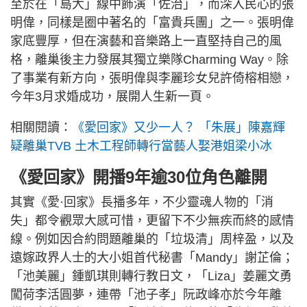
至於在「島大」線中飾演「佐治」，而深入民心的張
明偉，同樣是圈中著名的「富貴兵團」之一。張明偉
家底豐厚，但在演藝和音樂路上一直堅持自己的風
格，離巢後主力發展其獨立樂隊Charming Way。除
了事業有新方向，張明偉與李麗珍女兒許倚榕相戀，
今年3月求婚成功，展開人生新一頁。
相關閱讀：
《愛回家》又少一人？ 「朱展」陳嘉輝
疑離巢TVB 土木工程師轉行當藝人娶港姐梁小冰
《愛回家》開播9年逾30位角色離開
其實《愛·回家》長播多年，不少靈魂人物的「消
失」都令觀眾大感可惜，更留下不少無疾而終的感情
線。例如因合約問題離巢的「垃圾清」周梓盈，以及
遠嫁政界人士的大小姐首代秘書「Mandy」謝芷倫；
「池美麗」鍾凱琪則轉行教日文，「Liza」姜麗文勇
闖荷李活圓夢，連帶「池子孝」阮政峰亦於今年離