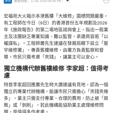
更新時間：12:56 2026-08-09 HKT
政情
宏福苑大火揭示本港舊樓「大維修」圍標問題嚴重。
有工程師在今日（9日）的香港首份五年規劃及2026
年《施政報告》的第二場地區諮詢會上，指出一般業
主及法團缺乏專業知識、難以監管，承建商容易「以
權謀私」。工程師蕭先生建議在發展局轄下設立「屋
宇維修署」，專責舊樓維修，由署方負責監察和督
導，市民只需考慮「夾錢」，讓業主可以安心。
獨立機構代辦舊樓維修 李家超：值得考
慮
特首李家超回應蕭先生時大讚建議有見地，認為一個
獨立的專業代辦機構，能讓市民只需擔心「夾錢夾幾
多」，業主只需支付專業、合理的費用，防止被「腐
敗」或「剝削」，若此機構能協助業主處理維修問
題，是值得多作考慮。