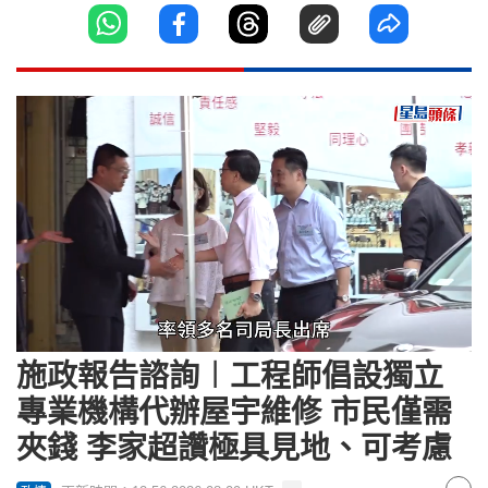
Loaded
:
Unmute
19.42%
施政報告諮詢︱工程師倡設獨立
專業機構代辦屋宇維修 市民僅需
夾錢 李家超讚極具見地、可考慮