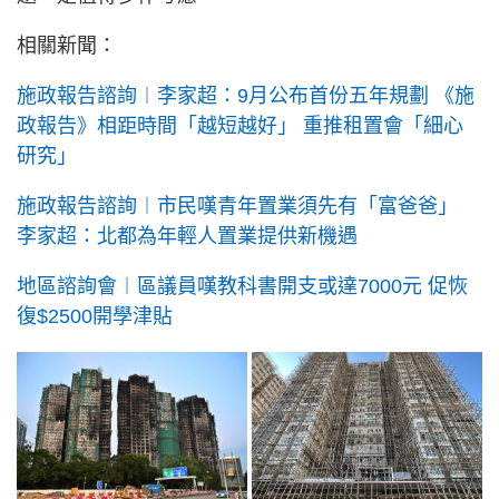
相關新聞：
施政報告諮詢︱李家超：9月公布首份五年規劃 《施
政報告》相距時間「越短越好」 重推租置會「細心
研究」
施政報告諮詢︱市民嘆青年置業須先有「富爸爸」
李家超：北都為年輕人置業提供新機遇
地區諮詢會︱區議員嘆教科書開支或達7000元 促恢
復$2500開學津貼