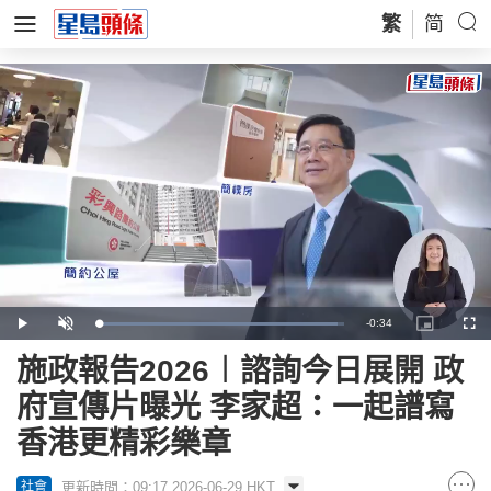
繁
简
Remaining
-
0:34
Loaded
:
Play
Unmute
Picture-
Full
97.33%
in-
Picture
Time
施政報告2026︱諮詢今日展開 政
府宣傳片曝光 李家超：一起譜寫
香港更精彩樂章
更新時間：09:17 2026-06-29 HKT
社會