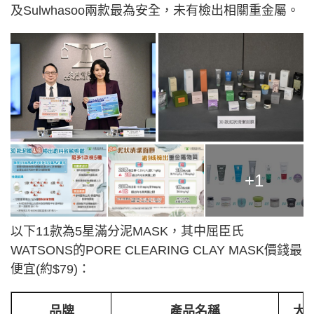
及Sulwhasoo兩款最為安全，未有檢出相關重金屬。
+1
以下11款為5星滿分泥MASK，其中屈臣氏
WATSONS的PORE CLEARING CLAY MASK價錢最
便宜(約$79)：
品牌
產品名稱
大