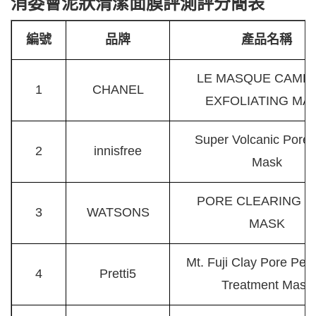
消委會泥狀清潔面膜評測評分簡表
編號
品牌
產品名稱
LE MASQUE CAMEL
1
CHANEL
EXFOLIATING MA
Super Volcanic Pore 
2
innisfree
Mask
PORE CLEARING C
3
WATSONS
MASK
Mt. Fuji Clay Pore Perf
4
Pretti5
Treatment Mask