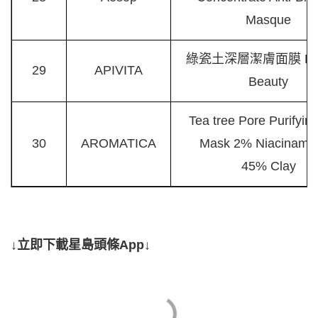
Masque
綠瓷土深層潔膚面膜 Exp
29
APIVITA
Beauty
Tea tree Pore Purifyin
30
AROMATICA
Mask 2% Niacinamid
45% Clay
↓立即下載星島頭條App↓