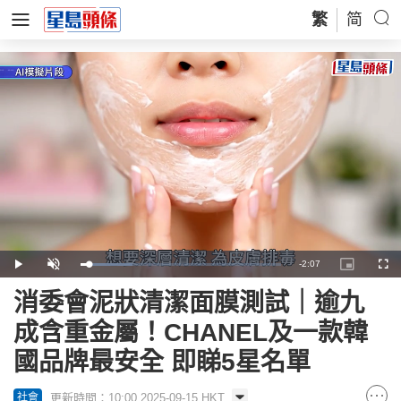
繁
简
Remaining
-
2:07
Loaded
:
Play
Unmute
Picture-
Full
25.69%
in-
Picture
Time
消委會泥狀清潔面膜測試｜逾九
成含重金屬！CHANEL及一款韓
國品牌最安全 即睇5星名單
更新時間：10:00 2025-09-15 HKT
社會