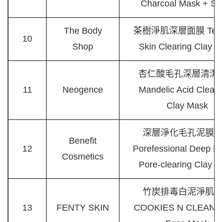
Charcoal Mask + Sc
The Body
茶樹淨肌深層面膜 Tea 
10
Shop
Skin Clearing Clay 
杏仁酸毛孔深層清潔
11
Neogence
Mandelic Acid Clean
Clay Mask
深層淨化毛孔泥膜 T
Benefit
12
Porefessional Deep Re
Cosmetics
Pore-clearing Clay 
竹炭排毒白泥淨肌
13
FENTY SKIN
COOKIES N CLEAN D