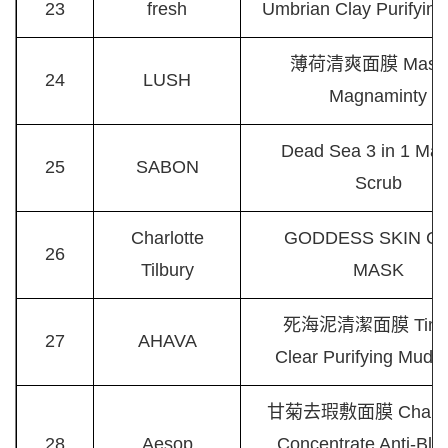
23
fresh
Umbrian Clay Purifyin
薄荷清爽面膜 Mask 
24
LUSH
Magnaminty
Dead Sea 3 in 1 Ma
25
SABON
Scrub
Charlotte
GODDESS SKIN C
26
Tilbury
MASK
死海泥清潔面膜 Time 
27
AHAVA
Clear Purifying Mud 
甘菊去瑕敷面膜 Chamo
28
Aesop
Concentrate Anti-Ble