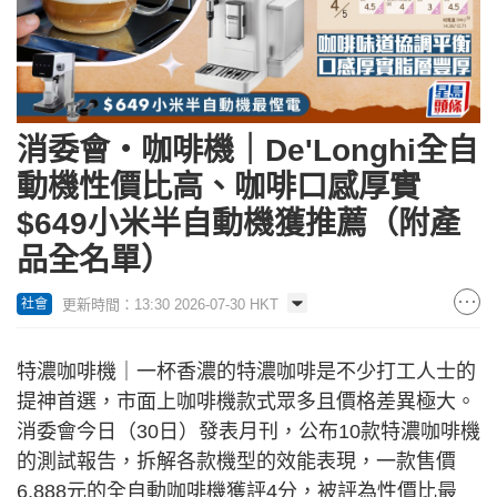
消委會‧咖啡機｜De'Longhi全自
動機性價比高、咖啡口感厚實
$649小米半自動機獲推薦（附產
品全名單）
更新時間：13:30 2026-07-30 HKT
社會
特濃咖啡機｜一杯香濃的特濃咖啡是不少打工人士的
提神首選，市面上咖啡機款式眾多且價格差異極大。
消委會今日（30日）發表月刊，公布10款特濃咖啡機
的測試報告，拆解各款機型的效能表現，一款售價
6,888元的全自動咖啡機獲評4分，被評為性價比最