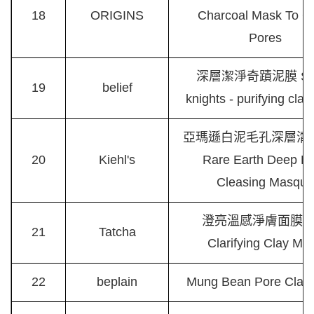
18
ORIGINS
Charcoal Mask To Cl
Pores
深層潔淨奇蹟泥膜 Su
19
belief
knights - purifying cla
亞瑪遜白泥毛孔深層清
20
Kiehl's
Rare Earth Deep P
Cleasing Masque
澄亮溫感淨膚面膜 T
21
Tatcha
Clarifying Clay Ma
22
beplain
Mung Bean Pore Clay