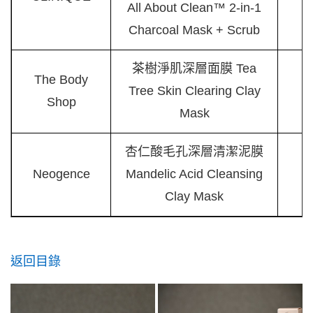
All About Clean™ 2-in-1
Charcoal Mask + Scrub
茶樹淨肌深層面膜 Tea
The Body
Tree Skin Clearing Clay
Shop
Mask
杏仁酸毛孔深層清潔泥膜
Neogence
Mandelic Acid Cleansing
Clay Mask
返回目錄