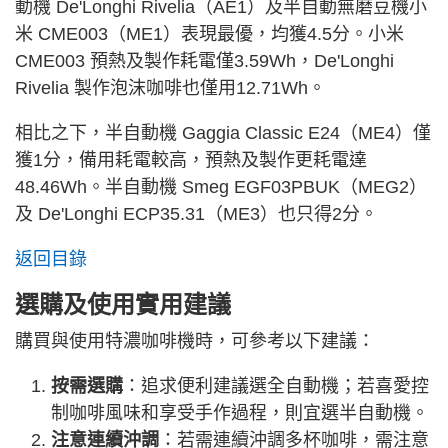
動機 De'Longhi Rivelia（AE1）及半自動無磨豆機小
米 CME003（ME1）表現最優，均獲4.5分。小米
CME003 預熱及製作耗電僅3.59Wh，De'Longhi
Rivelia 製作泡沫咖啡也僅用12.71Wh。
相比之下，半自動機 Gaggia Classic E24（ME4）僅
獲1分，備用耗電較高，預熱及製作更耗電達
48.46Wh。半自動機 Smeg EGF03PBUK（MEG2）
及 De'Longhi ECP35.31（ME3）也只得2分。
返回目錄
選購及使用實用建議
購買與使用特濃咖啡機時，可參考以下建議：
按需選購
：追求便利建議選全自動機；若喜愛控
制咖啡風味和享受手作過程，則宜選半自動機。
注意連續沖調
：若需連續沖調多杯咖啡，需注意