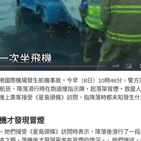
R
-
1:47
P
i
c
e
t
國際機場發生航機事故。今早（8日）10時46分，警方
u
r
m
e
5航班，降落滑行時在跑道撞指示牌，起落架冒煙。救援
-
i
a
n
機上乘客接受《星島頭條》訪問，指降落時都未知發生什
-
P
i
i
c
t
n
u
落機才發現冒煙
r
e
i
。她們接受《星島頭條》訪問時表示，降落後滑行了一段
n
道之類，落機後才發現原來有冒煙的情況。」她們憶述，