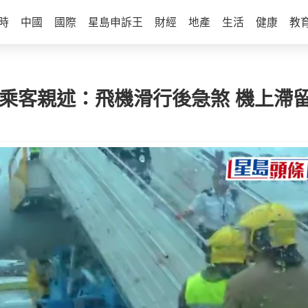
時
中國
國際
星島申訴王
財經
地產
生活
健康
教
 乘客親述：飛機滑行後急煞 機上滯