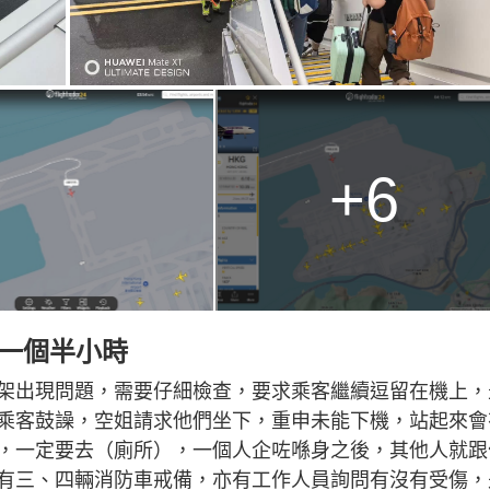
+6
留一個半小時
架出現問題，需要仔細檢查，要求乘客繼續逗留在機上，
乘客鼓譟，空姐請求他們坐下，重申未能下機，站起來會
，一定要去（廁所），一個人企咗喺身之後，其他人就跟
有三、四輛消防車戒備，亦有工作人員詢問有沒有受傷，