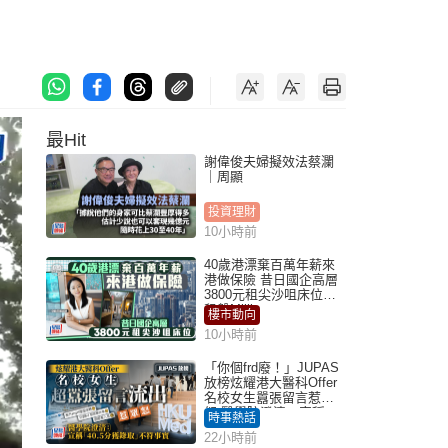
最Hit
謝偉俊夫婦擬效法蔡瀾
｜周顯
投資理財
10小時前
40歲港漂棄百萬年薪來
港做保險 昔日國企高層
3800元租尖沙咀床位｜
租盤Million
樓市動向
10小時前
「你個frd廢！」JUPAS
放榜炫耀港大醫科Offer
名校女生囂張留言惹眾
怒 醫學院澄清：宣稱
時事熱話
「40.5分獲錄取」不符事
22小時前
實｜Juicy叮