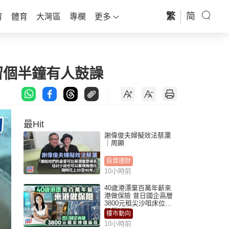
繁
简
育
體育
大灣區
專欄
更多
留個半鐘有人鼓譟
最Hit
謝偉俊夫婦擬效法蔡瀾
｜周顯
投資理財
10小時前
40歲港漂棄百萬年薪來
港做保險 昔日國企高層
3800元租尖沙咀床位｜
租盤Million
樓市動向
10小時前