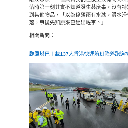
落時第一刻其實不知道發生甚麼事，沒有特
到其他物品，「以為係落雨有水氹，滑水滑
落，事後先知原來已經出咗事。」
相關新聞：
颱風塔巴︱載137人香港快運航班降落跑道