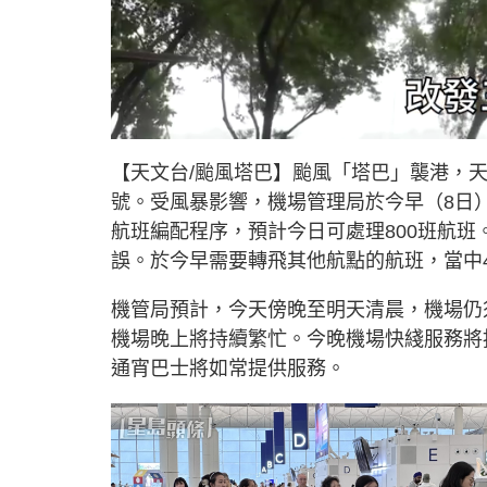
L
U
o
n
a
m
d
u
【天文台/颱風塔巴】颱風「塔巴」襲港，天
e
t
d
e
:
號。受風暴影響，機場管理局於今早（8日
5
6
.
航班編配程序，預計今日可處理800班航班。
1
3
誤。於今早需要轉飛其他航點的航班，當中
%
機管局預計，今天傍晚至明天清晨，機場仍須
機場晚上將持續繁忙。今晚機場快綫服務將
通宵巴士將如常提供服務。