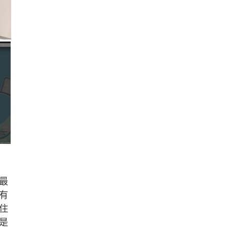
最
有
住
是