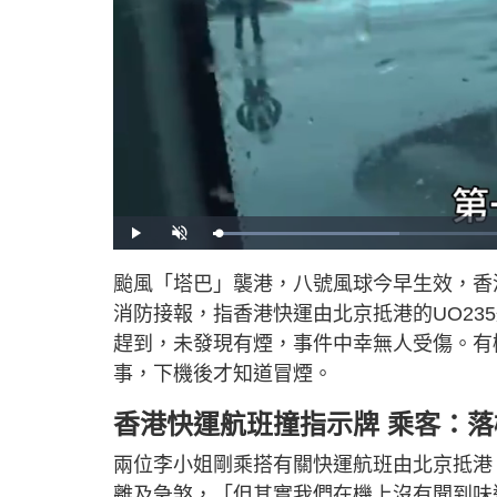
L
P
U
o
l
n
a
a
m
d
y
u
颱風「塔巴」襲港，八號風球今早生效，香港
e
t
d
e
:
消防接報，指香港快運由北京抵港的UO23
2
8
.
趕到，未發現有煙，事件中幸無人受傷。有
4
3
事，下機後才知道冒煙。
%
香港快運航班撞指示牌 乘客：
兩位李小姐剛乘搭有關快運航班由北京抵港
離及急煞，「但其實我們在機上沒有聞到味