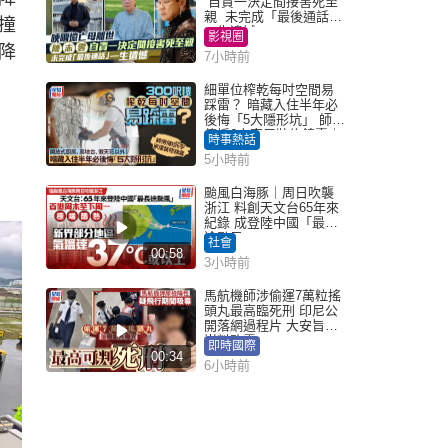
自責一決定間接害死至
親 未完成「最後通話」
撞
一生遺憾
影視圈
降
7小時前
細單位榨乾每吋空間易
踩雷？ 暗藏入住半年必
後悔「5大隱形坑」 師傅
傳授6字家居裝修錦囊｜
時事熱話
Juicy叮
5小時前
颱風白海豚｜周日吹襲
浙江 料創天文台65年來
紀錄 成登陸中國「最長
途颱風」
社會
00:58
3小時前
馬航機師涉偷運7萬粒搖
頭丸最高臨死刑 印尼公
開落網過程片 大安旨意
豈料敗露
即時國際
00:34
6小時前