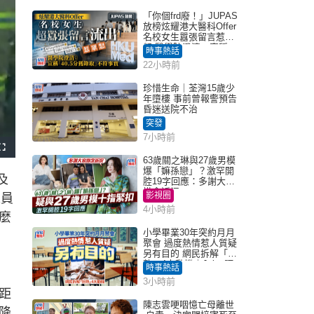
「你個frd廢！」JUPAS
放榜炫耀港大醫科Offer
名校女生囂張留言惹眾
怒 醫學院澄清：宣稱
時事熱話
「40.5分獲錄取」不符事
22小時前
實｜Juicy叮
珍惜生命｜荃灣15歲少
年墮樓 事前曾報警預告
昏迷送院不治
突發
7小時前
F
u
63歲關之琳與27歲男模
l
爆「嫲孫戀」？激罕開
l
及
s
腔19字回應：多謝大家
c
掛念近況
r
影視圈
人員
e
e
4小時前
n
麼
小學畢業30年突約月月
聚會 過度熱情惹人質疑
另有目的 網民拆解「扮
熟」4大動機｜Juicy叮
時事熱話
3小時前
距
陳志雲哽咽憶亡母離世
降