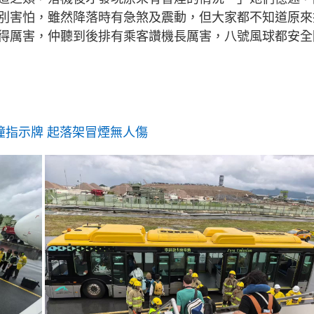
g
別害怕，雖然降落時有急煞及震動，但大家都不知道原來
T
得厲害，仲聽到後排有乘客讚機長厲害，八號風球都安全
i
m
e
撞指示牌 起落架冒煙無人傷