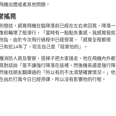
飛機出煙或者其他問題。
常搖晃
則憶述，感覺飛機在臨降落前已經在左右來回晃，降落一
像前輪壞了般滑行，「當時有一點點失重感，我感覺我就
他指，由於今次飛行過程中已經很晃，「感覺全程都很
已有近14年了，坦言自己是「挺害怕的」。
種消防人員及警察，搭梯子把大家接走，他在飛機內外都
員對話說「是不讓強行降落在這裡，然後機長還是強行降
然後找朋友翻譯過的「所以有的不太清楚確實情況。」他
在由於打風今日已經停課，所以沒有影響他的行程。