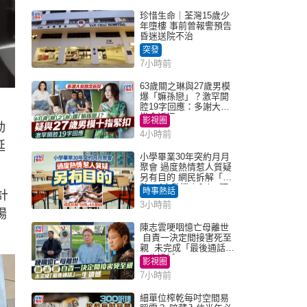
珍惜生命｜荃灣15歲少
年墮樓 事前曾報警預告
昏迷送院不治
突發
7小時前
63歲關之琳與27歲男模
爆「嫲孫戀」？激罕開
腔19字回應：多謝大家
掛念近況
影視圈
動
4小時前
延
小學畢業30年突約月月
聚會 過度熱情惹人質疑
另有目的 網民拆解「扮
熟」4大動機｜Juicy叮
時事熱話
計
3小時前
場
陳志雲哽咽憶亡母離世
自責一決定間接害死至
親 未完成「最後通話」
一生遺憾
影視圈
7小時前
細單位榨乾每吋空間易