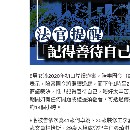
8男女涉2020年初口岸爆炸案，陪審團今
表示，陪審團今將繼續退庭，而下午1時至
商議裁決，惟「記得善待自己，唔好太辛苦
期間如有任何問題或證據須翻看，可透過傳
約14個小時。
8名被告依次為41歲何卓為、30歲裝修工李
歲文員楊怡斯、29歲入境處登記主任張琸淇