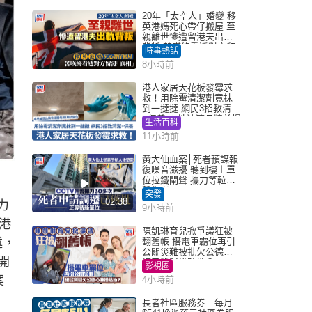
20年「太空人」婚變 移
英港媽死心帶仔搬屋 至
親離世慘遭留港夫出軌
背叛 苦嘆終看透對方留
時事熱話
港「真相」｜Juicy叮
8小時前
港人家居天花板發霉求
救！用除霉清潔劑竟抹
到一撻撻 網民3招教清潔
+保養 本地油漆品牌曾提
生活百科
醒勿用1物防變色
11小時前
黃大仙血案│死者預謀報
復噪音滋擾 聽到樓上單
位拉鐵閘聲 攜刀等𨋢伏
擊傷者
突發
02:38
力
9小時前
香港
陳凱琳育兒掀爭議狂被
述，
翻舊帳 搭電車霸位再引
公關災難被批欠公德心
開
網民質疑扮貼地？
影視圈
案
4小時前
長者社區服務券｜每月