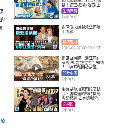
$541換過萬元社區券服
務！護理/膳食/治療/上門
或中心任揀 1條件免資產
謀
生活百科
審查（附申請資格及教
14小時前
學）
的
謝偉俊夫婦擬效法蔡瀾
向
｜周顯
投資理財
2026-08-07 06:00 HKT
颱風白海豚︱浙江四口
家觀浪9歲童遭捲走 知情
人：遊客私闖被封區域
︱有片
即時中國
00:35
2小時前
佘詩曼參加豪門婚宴拭
淚？屢錯過結婚時機認
雪卵都遲 立定遺囑分派
財產
影視圈
6小時前
存放