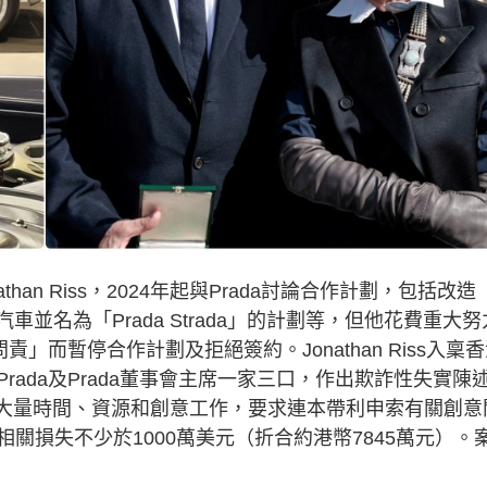
than Riss，2024年起與Prada討論合作計劃，包括改造
斯萊斯汽車並名為「Prada Strada」的計劃等，但他花費重大努
」而暫停合作計劃及拒絕簽約。Jonathan Riss入稟
ada及Prada董事會主席一家三口，作出欺詐性失實陳
作，投放大量時間、資源和創意工作，要求連本帶利申索有關創意
關損失不少於1000萬美元（折合約港幣7845萬元）。