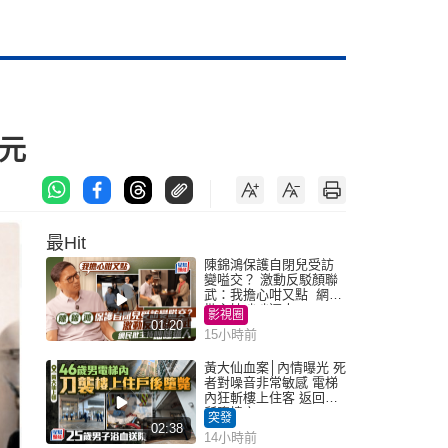
美元
最Hit
陳錦鴻保護自閉兒受訪
變嗌交？ 激動反駁顏聯
武：我擔心咁又點 網民
批主持咄咄逼人
影視圈
01:20
15小時前
黃大仙血案│內情曝光 死
者對噪音非常敏感 電梯
內狂斬樓上住客 返回住
所墮樓亡
突發
02:38
14小時前