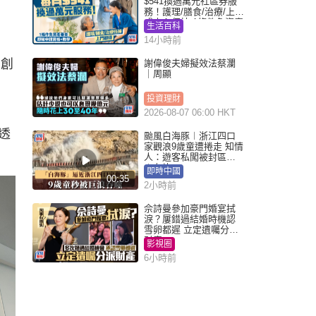
$541換過萬元社區券服
務！護理/膳食/治療/上門
或中心任揀 1條件免資產
生活百科
審查（附申請資格及教
14小時前
學）
u創
謝偉俊夫婦擬效法蔡瀾
｜周顯
投資理財
2026-08-07 06:00 HKT
，透
颱風白海豚︱浙江四口
家觀浪9歲童遭捲走 知情
人：遊客私闖被封區域
︱有片
即時中國
00:35
2小時前
佘詩曼參加豪門婚宴拭
淚？屢錯過結婚時機認
雪卵都遲 立定遺囑分派
財產
影視圈
6小時前