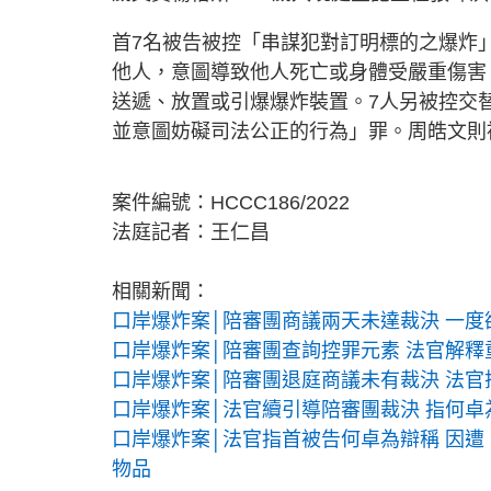
首7名被告被控「串謀犯對訂明標的之爆炸」罪
他人，意圖導致他人死亡或身體受嚴重傷害
送遞、放置或引爆爆炸裝置。7人另被控交
並意圖妨礙司法公正的行為」罪。周皓文則
案件編號：HCCC186/2022
法庭記者：王仁昌
相關新聞：
口岸爆炸案│陪審團商議兩天未達裁決 一度
口岸爆炸案│陪審團查詢控罪元素 法官解釋
口岸爆炸案│陪審團退庭商議未有裁決 法官
口岸爆炸案│法官續引導陪審團裁決 指何
口岸爆炸案│法官指首被告何卓為辯稱 因遭
物品