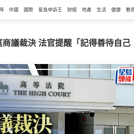
時
中國
國際
星島申訴王
財經
地產
生活
健康
教
庭商議裁決 法官提醒「記得善待自己