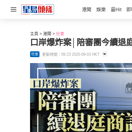
港聞
娛樂
最Hit
即
主頁
港聞
社會
口岸爆炸案│陪審團今續退
更新時間：09:23 2025-09-03 HKT
社會