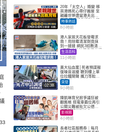
20年「太空人」婚變 移
英港媽死心帶仔搬屋 至
親離世慘遭留港夫出軌
背叛 苦嘆終看透對方留
時事熱話
港「真相」｜Juicy叮
8小時前
港人家居天花板發霉求
救！用除霉清潔劑竟抹
到一撻撻 網民3招教清潔
+保養 本地油漆品牌曾提
生活百科
醒勿用1物防變色
11小時前
黃大仙血案│死者預謀報
復噪音滋擾 聽到樓上單
位拉鐵閘聲 攜刀等𨋢伏
庭
擊傷者
突發
始
02:38
9小時前
，
陳凱琳育兒掀爭議狂被
議
翻舊帳 搭電車霸位再引
公關災難被批欠公德心
網民質疑扮貼地？
影視圈
4小時前
33
長者社區服務券｜每月