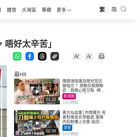
繁
简
育
體育
大灣區
專欄
更多
，唔好太辛苦」
最Hit
陳錦鴻保護自閉兒受訪
變嗌交？ 激動反駁顏聯
武：我擔心咁又點 網民
批主持咄咄逼人
影視圈
01:20
15小時前
黃大仙血案│內情曝光 死
者對噪音非常敏感 電梯
內狂斬樓上住客 返回住
所墮樓亡
突發
02:38
14小時前