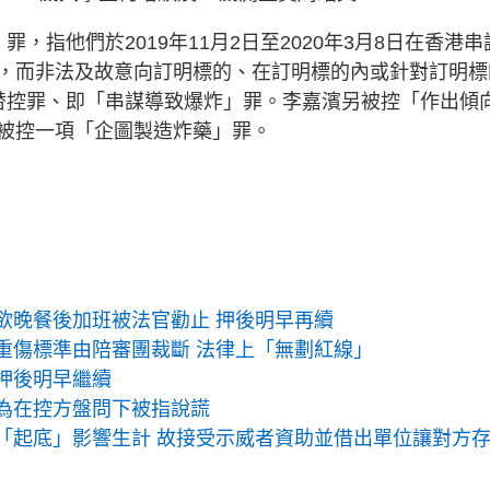
，指他們於2019年11月2日至2020年3月8日在香港串
，而非法及故意向訂明標的、在訂明標的內或針對訂明標
替控罪、即「串謀導致爆炸」罪。李嘉濱另被控「作出傾
被控一項「企圖製造炸藥」罪。
欲晚餐後加班被法官勸止 押後明早再續
重傷標準由陪審團裁斷 法律上「無劃紅線」
押後明早繼續
卓為在控方盤問下被指說謊
「起底」影響生計 故接受示威者資助並借出單位讓對方