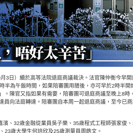
（9月3日）續於高等法院退庭商議裁決。法官陳仲衡今早開
2時半為午飯時間，如果陪審團用膳後，亦可早於2時半開
」。陳官又指如果有需要，陪審團可退庭商議至晚上8時
達員向法庭轉達。陪審團自本周一起退庭商議，至今已商
嘉濱、32歲金融從業員吳子樂、35歲程式工程師張家俊、
、23歲大學生何培欣及25歲測量員周皓文。