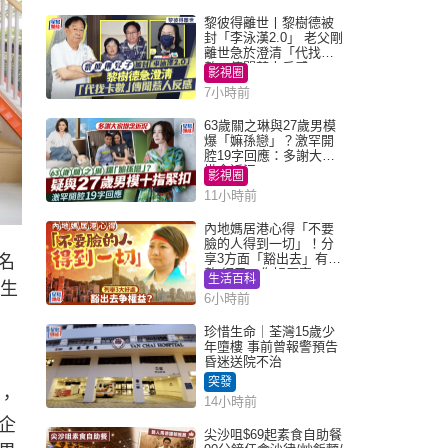
黎彼得離世丨黎樹德被
封「李泳漢2.0」 老父剛
離世急於澄清「代找卡
數」傳聞惹人反感
影視圈
7小時前
63歲關之琳與27歲男模
爆「嫲孫戀」？激罕開
腔19字回應：多謝大家
掛念近況
影視圈
11小時前
內地媽居港心得「不要
臉的人得到一切」！分
享3方面「豁出去」有著
名
數 網民：你好厲害
生活百科
學生
6小時前
珍惜生命｜荃灣15歲少
年墮樓 事前曾報警預告
昏迷送院不治
突發
，
14小時前
企
尖沙咀$69起素食自助餐