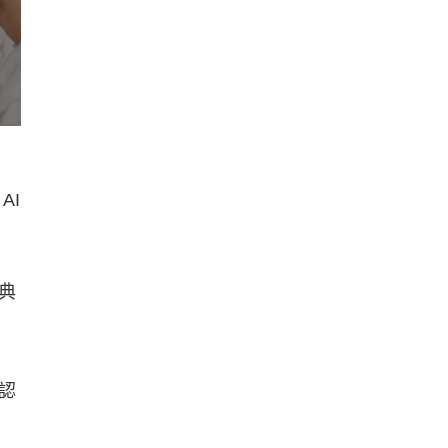
AI
典
認