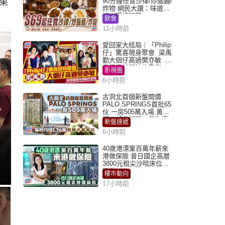
果
90分鐘任食沙律/炒飯麵/
炸物 網民大讚：味道
好，環境闊落
飲食
11小時前
愛回家大結局｜「Philip
仔」驚喜現身聚會 梁禹
勤大個仔高過樊亦敏 超
乖黐實林淑敏許家傑
影視圈
6小時前
古洞北首個新盤開價
PALO SPRINGS首批65
伙 一房505萬入場 黃光
耀：「北都價」具指標
新盤速遞
作用
6小時前
40歲港漂棄百萬年薪來
港做保險 昔日國企高層
3800元租尖沙咀床位｜
租盤Million
樓市動向
17小時前