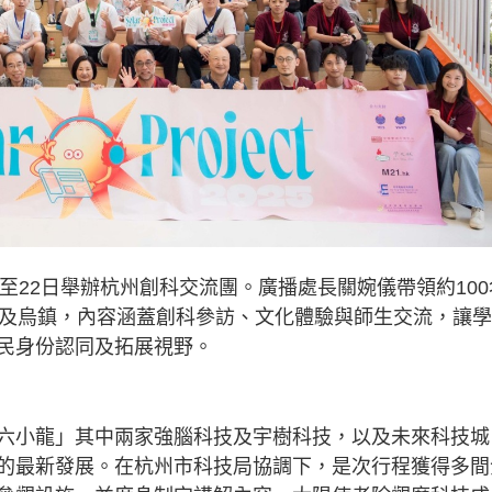
8日至22日舉辦杭州創科交流團。廣播處長關婉儀帶領約100
鄉及烏鎮，內容涵蓋創科參訪、文化體驗與師生交流，讓
民身份認同及拓展視野。
六小龍」其中兩家強腦科技及宇樹科技，以及未來科技城
的最新發展。在杭州市科技局協調下，是次行程獲得多間