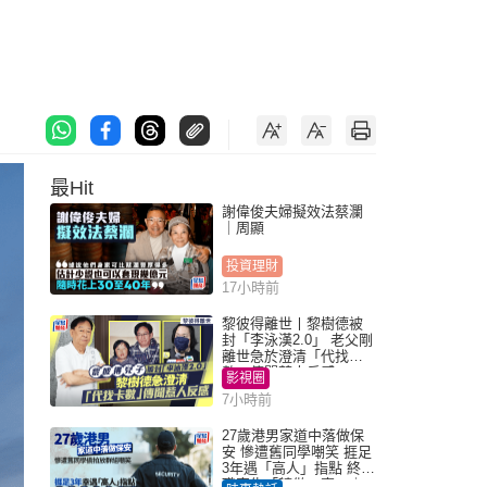
最Hit
謝偉俊夫婦擬效法蔡瀾
｜周顯
投資理財
17小時前
黎彼得離世丨黎樹德被
封「李泳漢2.0」 老父剛
離世急於澄清「代找卡
數」傳聞惹人反感
影視圈
7小時前
27歲港男家道中落做保
安 慘遭舊同學嘲笑 捱足
3年遇「高人」指點 終辭
職宣告「轉做一事」｜