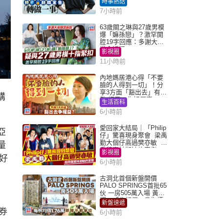
時事熱話
Juicy叮
7小時前
63歲關之琳與27歲男模
爆「嫲孫戀」？激罕開
腔19字回應：多謝大家
掛念近況
影視圈
11小時前
內地媽居港心得「不要
臉的人得到一切」！分
享3方面「豁出去」有著
購
數 網民：你好厲害
生活百科
6小時前
愛回家大結局｜「Philip
亞
仔」驚喜現身聚會 梁禹
勤大個仔高過樊亦敏 超
量
乖黐實林淑敏許家傑
影視圈
好
6小時前
古洞北首個新盤開價
PALO SPRINGS首批65
伙 一房505萬入場 黃光
耀：「北都價」具指標
新盤速遞
作用
券
6小時前