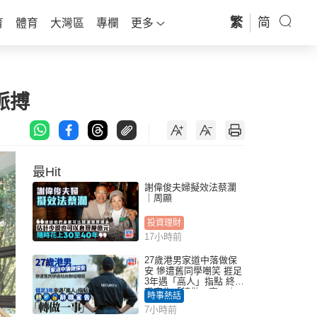
繁
简
育
體育
大灣區
專欄
更多
脈搏
最Hit
謝偉俊夫婦擬效法蔡瀾
｜周顯
投資理財
17小時前
27歲港男家道中落做保
安 慘遭舊同學嘲笑 捱足
3年遇「高人」指點 終辭
職宣告「轉做一事」｜
時事熱話
Juicy叮
7小時前