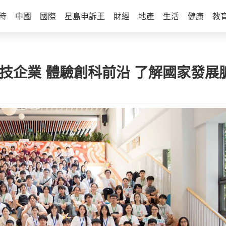
時
中國
國際
星島申訴王
財經
地產
生活
健康
教
科技企業 體驗創科前沿 了解國家發展