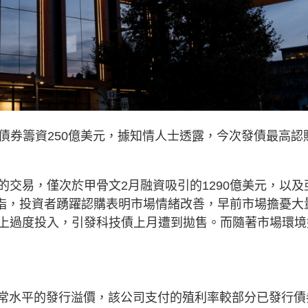
過發行債券籌資250億美元，據知情人士透露，今次發債最高認
交易，僅次於甲骨文2月融資吸引的1290億美元，以及
道指，投資者踴躍認購表明市場情緒改善，早前市場擔憂大
上過度投入，引發科技債上月遭到拋售。而隨著市場環境
高於通常水平的發行溢價，該公司支付的殖利率較部分已發行債