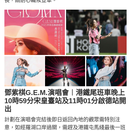
長，請耐心輪候登車。
鄧紫棋G.E.M.演唱會︱港鐵尾班車晚上
10時59分宋皇臺站及11時01分啟德站開
出
計劃在演唱會完結後即日返回內地的觀眾需特別注
意，如經羅湖口岸過關，需趕及港鐵屯馬綫最後一班