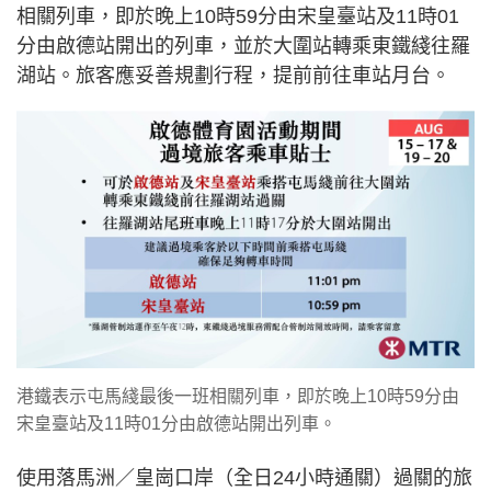
相關列車，即於晚上10時59分由宋皇臺站及11時01
分由啟德站開出的列車，並於大圍站轉乘東鐵綫往羅
湖站。旅客應妥善規劃行程，提前前往車站月台。
港鐵表示屯馬綫最後一班相關列車，即於晚上10時59分由
宋皇臺站及11時01分由啟德站開出列車。
使用落馬洲／皇崗口岸（全日24小時通關）過關的旅