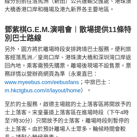
線分別前往落馬洲（新田）公共運輸交匯處、港珠澳
大橋香港口岸和機場及港九新界各主要地區。
鄧紫棋G.E.M.演唱會︱散場提供11條特
別巴士路線
另外，園方將於離場時段安排跨境巴士服務，便利旅
客經落馬洲／皇崗口岸、港珠澳大橋和深圳灣口岸返
回內地。乘客需預先購票，離場後現場不設售票。票
務詳情以營辦商網頁為準（永東直巴：
www.myeebus.com/eebusfans
；中旅巴士：
m.hkctgbus.com/#/layout/home
）。
至於的士服務，啟德主場館的士上落客區將開放予的
士上落客。宋皇臺道上落客區在進場時段（下午4時
至7時30分）只開放予的士落客，離場時段則暫停的
士上落客。由於預計離場人士眾多，輪候時間會較