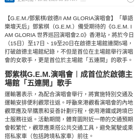
【G.E.M./鄧紫棋/啟德/I AM GLORIA演唱會】「華語
樂壇天后」鄧紫棋（G.E.M.）備受期待的《G.E.M. I
AM GLORIA 世界巡回演唱會2.0》香港站，將於今日
（15日）至17日、19至20日在啟德主場館連開5場，
打破啟德主場館紀錄，不但是首位在主場館舉行演唱
會的女歌手，更是首位於主場館「五連開」的歌手。
鄧紫棋G.E.M.演唱會︱成首位於啟德主
場館「五連開」歌手
運輸署表示，為配合演唱會舉行，將實施特別交通及
運輸安排便利觀眾往返。呼籲來港觀看演唱會的內地
觀眾應及早購票和妥善計劃行程，使用港鐵或跨境巴
士服務往返。活動期間，體育園附近一帶的交通預期
會較繁忙，觀眾應乘搭公共交通工具，避免駕駛或乘
搭私家車（包括跨境私家車）前往。