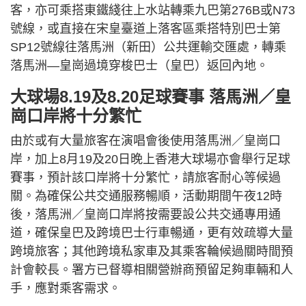
客，亦可乘搭東鐵綫往上水站轉乘九巴第276B或N73
號線，或直接在宋皇臺道上落客區乘搭特別巴士第
SP12號線往落馬洲（新田）公共運輸交匯處，轉乘
落馬洲—皇崗過境穿梭巴士（皇巴）返回內地。
大球場8.19及8.20足球賽事 落馬洲／皇
崗口岸將十分繁忙
由於或有大量旅客在演唱會後使用落馬洲／皇崗口
岸，加上8月19及20日晚上香港大球場亦會舉行足球
賽事，預計該口岸將十分繁忙，請旅客耐心等候過
關。為確保公共交通服務暢順，活動期間午夜12時
後，落馬洲／皇崗口岸將按需要設公共交通專用通
道，確保皇巴及跨境巴士行車暢通，更有效疏導大量
跨境旅客；其他跨境私家車及其乘客輪候過關時間預
計會較長。署方已督導相關營辦商預留足夠車輛和人
手，應對乘客需求。