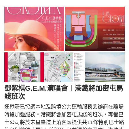
鄧紫棋G.E.M.演唱會︱港鐵將加密屯馬
綫班次
運輸署已協調本地及跨境公共運輸服務營辦商在離場
時段加強服務。港鐵將會加密屯馬綫的班次，專營巴
士公司將於宋皇臺道上落客區提供共11條特別巴士路