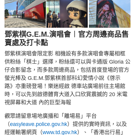
鄧紫棋G.E.M.演唱會︱官方周邊商品售
賣處及打卡點
鄧紫棋演唱會限定影 相機設有多款演唱會專屬相框
供粉絲「棋士」選擇，粉絲還可以與卡通版 Gloria 公
仔合影留念，而多款周邊商品，包括首度登場的官方
螢光棒及 G.E.M.鄧紫棋首部科幻愛情小說《啓示
路》亦重磅登場！樂迷經啟 德車站廣場前往主場館
時，可以先到啟德體育大道入口欣賞震撼的 20 米電
視屏幕和大道 內的巨型海報
觀眾請留意場地廣播和「離場易」平台
（
easyleave.police.gov.hk
）提供的實時資訊，以及
經運輸署網頁（
www.td.gov.hk
）、「香港出行易」