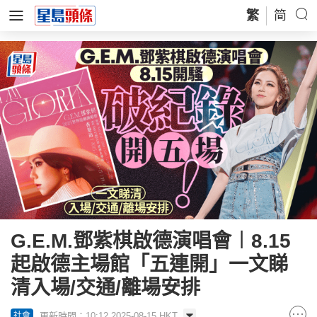
繁
简
G.E.M.鄧紫棋啟德演唱會︱8.15
起啟德主場館「五連開」一文睇
清入場/交通/離場安排
更新時間：10:12 2025-08-15 HKT
社會