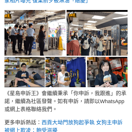
家相片曝光 復業前夕被淋油「贈慶」
《星島申訴王》會繼續秉承「你申訴，我跟進」的承
諾，繼續為社區發聲。如有申訴，請即以WhatsApp
或網上表格聯絡我們。
更多申訴熱話：
西貢大坳門放狗起爭執 女狗主申訴
被網上欺凌：飽受滋擾