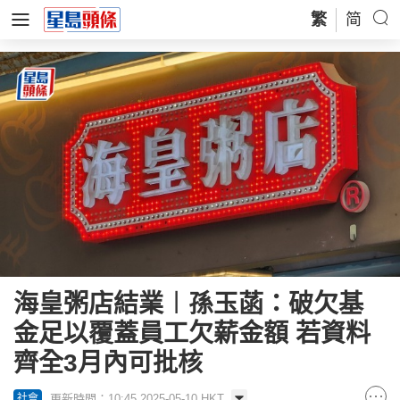
繁
简
海皇粥店結業︱孫玉菡：破欠基
金足以覆蓋員工欠薪金額 若資料
齊全3月內可批核
更新時間：10:45 2025-05-10 HKT
社會