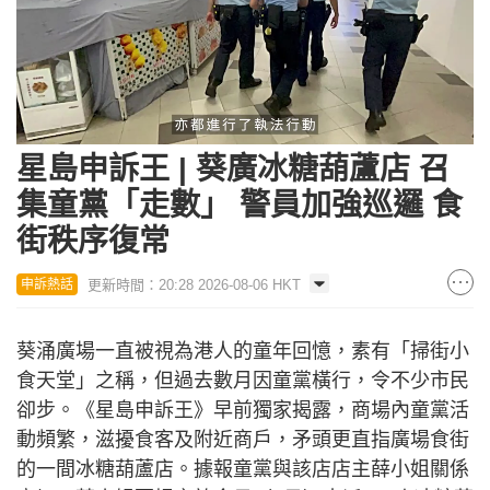
Loaded
:
Unmute
22.77%
星島申訴王 | 葵廣冰糖葫蘆店 召
集童黨「走數」 警員加強巡邏 食
街秩序復常
更新時間：20:28 2026-08-06 HKT
申訴熱話
葵涌廣場一直被視為港人的童年回憶，素有「掃街小
食天堂」之稱，但過去數月因童黨橫行，令不少市民
卻步。《星島申訴王》早前獨家揭露，商場內童黨活
動頻繁，滋擾食客及附近商戶，矛頭更直指廣場食街
的一間冰糖葫蘆店。據報童黨與該店店主薛小姐關係