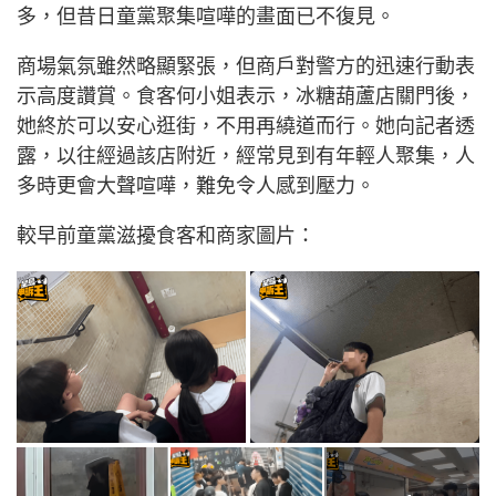
多，但昔日童黨聚集喧嘩的畫面已不復見。
商場氣氛雖然略顯緊張，但商戶對警方的迅速行動表
示高度讚賞。食客何小姐表示，冰糖葫蘆店關門後，
她終於可以安心逛街，不用再繞道而行。她向記者透
露，以往經過該店附近，經常見到有年輕人聚集，人
多時更會大聲喧嘩，難免令人感到壓力。
較早前童黨滋擾食客和商家圖片：