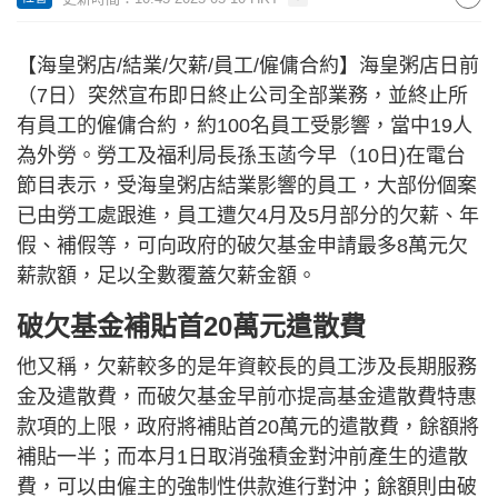
【海皇粥店/結業/欠薪/員工/僱傭合約】海皇粥店日前
（7日）突然宣布即日終止公司全部業務，並終止所
有員工的僱傭合約，約100名員工受影響，當中19人
為外勞。勞工及福利局長孫玉菡今早（10日)在電台
節目表示，受海皇粥店結業影響的員工，大部份個案
已由勞工處跟進，員工遭欠4月及5月部分的欠薪、年
假、補假等，可向政府的破欠基金申請最多8萬元欠
薪款額，足以全數覆蓋欠薪金額。
破欠基金補貼首20萬元遣散費
他又稱，欠薪較多的是年資較長的員工涉及長期服務
金及遣散費，而破欠基金早前亦提高基金遣散費特惠
款項的上限，政府將補貼首20萬元的遣散費，餘額將
補貼一半；而本月1日取消強積金對沖前產生的遣散
費，可以由僱主的強制性供款進行對沖；餘額則由破