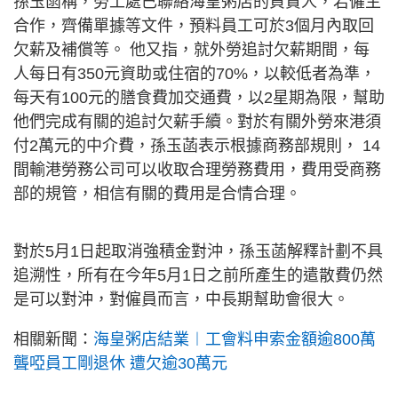
孫玉菡稱，勞工處已聯絡海皇粥店的負責人，若僱主
合作，齊備單據等文件，預料員工可於3個月內取回
欠薪及補償等。 他又指，就外勞追討欠薪期間，每
人每日有350元資助或住宿的70%，以較低者為準，
每天有100元的膳食費加交通費，以2星期為限，幫助
他們完成有關的追討欠薪手續。對於有關外勞來港須
付2萬元的中介費，孫玉菡表示根據商務部規則， 14
間輸港勞務公司可以收取合理勞務費用，費用受商務
部的規管，相信有關的費用是合情合理。
對於5月1日起取消強積金對沖，孫玉菡解釋計劃不具
追溯性，所有在今年5月1日之前所產生的遣散費仍然
是可以對沖，對僱員而言，中長期幫助會很大。
相關新聞：
海皇粥店結業︱工會料申索金額逾800萬
聾啞員工剛退休 遭欠逾30萬元