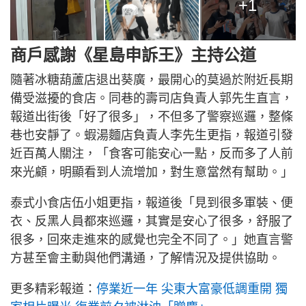
+1
商戶感謝《星島申訴王》主持公道
隨著冰糖葫蘆店退出葵廣，最開心的莫過於附近長期
備受滋擾的食店。同巷的壽司店負責人郭先生直言，
報道出街後「好了很多」，不但多了警察巡邏，整條
巷也安靜了。蝦湯麵店負責人李先生更指，報道引發
近百萬人關注，「食客可能安心一點，反而多了人前
來光顧，明顯看到人流增加，對生意當然有幫助。」
泰式小食店伍小姐更指，報道後「見到很多軍裝、便
衣、反黑人員都來巡邏，其實是安心了很多，舒服了
很多，回來走進來的感覺也完全不同了。」她直言警
方甚至會主動與他們溝通，了解情況及提供協助。
更多精彩報道：
停業近一年 尖東大富豪低調重開 獨