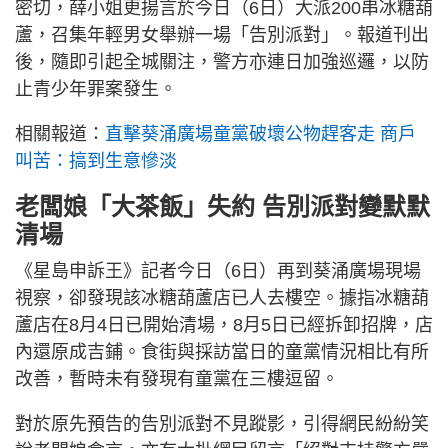
密切，薛小姐更揚言於今日（6日）大派200串冰糖葫
蘆，召集年輕男女舉辦一場「告別派對」。報道刊出
後，隨即引起全城關注，警方亦連日加強巡邏，以防
止青少年罪案發生。
相關報道：
直擊葵涌廣場童黨破壞公物趕客走 商戶
叫苦：搞到生意慘淡
老闆娘「大茶飯」失約 告別派對變默默
清場
《星島申訴王》記者今日（6日）再到葵涌廣場現場
視察，卻發現該冰糖葫蘆店已人去樓空。據指冰糖葫
蘆店在8月4日已開始清場，8月5日已經拆卸招牌，店
內還原成吉鋪。食街與採訪當日的童黨情況相比有所
改善，暫時未有發現有童黨在三樓逗留。
對於原先預告的告別派對不見蹤影，引得網民紛紛笑