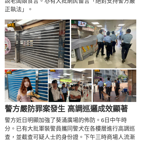
說老闆娘食言。亦有大批網民留言「絕對支持警方嚴
正執法」。
警方嚴防罪案發生 高調巡邏成效顯著
警方近日明顯加強了葵涌廣場的佈防。6日中午時
分。已有大批軍裝警員攜同警犬在各樓層進行高調巡
查，並截查可疑人士的身份證。下午三時商場人流漸