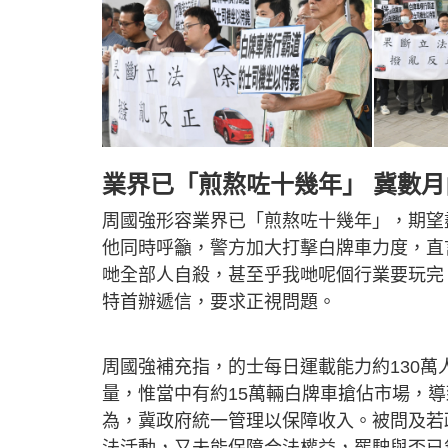
業界已「煎熬咗十幾年」 冀數
周國強形容業界已「煎熬咗十幾年」，期望
他同時呼籲，警方加大打擊白牌車力度，直
哋全部人自殺，甚至乎我哋呢個行業要玩完
特首辦遞信，要求正視問題。
周國強補充指，的士每日運載能力約130萬
量，惟當中有約15萬輛白牌車搶佔市場，
為，冀政府統一管理以保障收入。被問及若
法活動，又未能保障合法權益，罷駛與否已