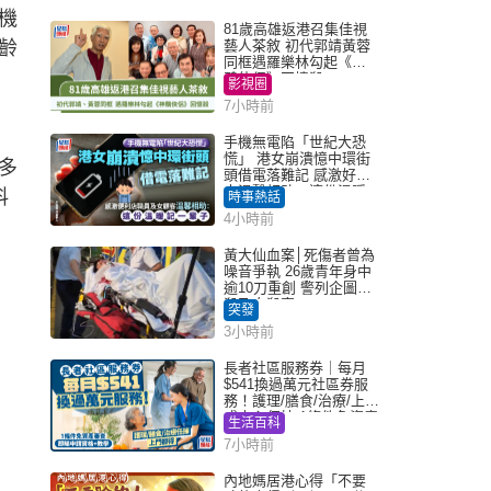
機
81歲高雄返港召集佳視
齡
藝人茶敘 初代郭靖黃蓉
同框遇羅樂林勾起《神
鵰俠侶》回憶殺
影視圈
7小時前
手機無電陷「世紀大恐
慌」 港女崩潰憶中環街
多
頭借電落難記 感激好心
人溫馨相助：這份溫暖
料
時事熱話
記一輩子｜Juicy叮
4小時前
黃大仙血案│死傷者曾為
噪音爭執 26歲青年身中
逾10刀重創 警列企圖謀
殺及自殺案
突發
3小時前
長者社區服務券｜每月
$541換過萬元社區券服
務！護理/膳食/治療/上門
或中心任揀 1條件免資產
生活百科
審查（附申請資格及教
7小時前
學）
內地媽居港心得「不要