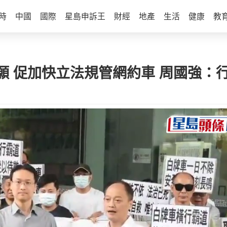
時
中國
國際
星島申訴王
財經
地產
生活
健康
教
願 促加快立法規管網約車 周國強：