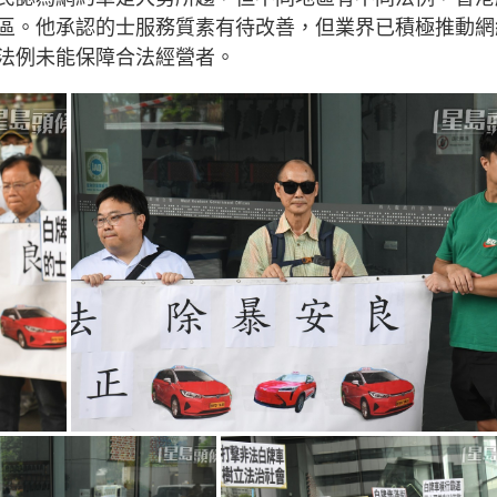
g
區。他承認的士服務質素有待改善，但業界已積極推動網
T
法例未能保障合法經營者。
i
m
e