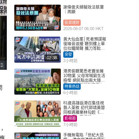
謝偉俊夫婦擬效法蔡瀾
｜周顯
投資理財
2026-08-07 06:00 HKT
黃大仙血案│死者預謀報
復噪音滋擾 聽到樓上單
位拉鐵閘聲 攜刀等𨋢伏
擊傷者
突發
02:38
2小時前
F
u
港男偷聽驚悉老竇坐擁
l
10物業 父母常喊窮生活
l
s
極慳 網民點出兩大隱
c
憂：未必是隱形富豪｜
r
時事熱話
問
e
Juicy叮
e
6小時前
n
81歲高雄返港召集佳視
藝人茶敘 初代郭靖黃蓉
同框遇羅樂林勾起《神
鵰俠侶》回憶殺
影視圈
7小時前
，
手機無電陷「世紀大恐
應