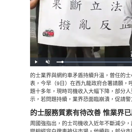
L
P
U
o
l
n
a
a
m
d
y
u
的士業界與網約車矛盾持續升溫，曾任的士
e
t
d
e
:
表，今早（9日）在西九龍政府合署請願，
4
3
.
題十多年，現時司機收入大幅下降，部分人
4
7
示，若問題持續，業界恐面臨崩潰，促請
%
的士服務質素有待改善 惟業界
周國強指出，的士司機收入近年不斷減少，
變相縱容白牌車搶佔市場。他續指，部分市