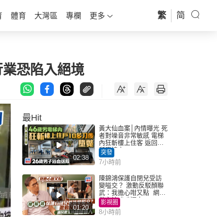
繁
简
育
體育
大灣區
專欄
更多
行業恐陷入絕境
最Hit
黃大仙血案│內情曝光 死
者對噪音非常敏感 電梯
內狂斬樓上住客 返回住
所墮樓亡
突發
02:38
7小時前
陳錦鴻保護自閉兒受訪
變嗌交？ 激動反駁顏聯
武：我擔心咁又點 網民
批主持咄咄逼人
影視圈
01:20
8小時前