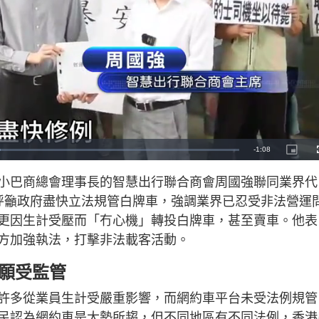
R
-
1:08
P
i
c
e
t
小巴商總會理事長的智慧出行聯合商會周國強聯同業界代
u
r
m
e
呼籲政府盡快立法規管白牌車，強調業界已忍受非法營運
-
i
a
n
更因生計受壓而「冇心機」轉投白牌車，甚至賣車。他表
-
P
i
警方加強執法，打擊非法載客活動。
i
c
t
n
u
已願受監管
r
e
i
許多從業員生計受嚴重影響，而網約車平台未受法例規管
n
民認為網約車是大勢所趨，但不同地區有不同法例，香港