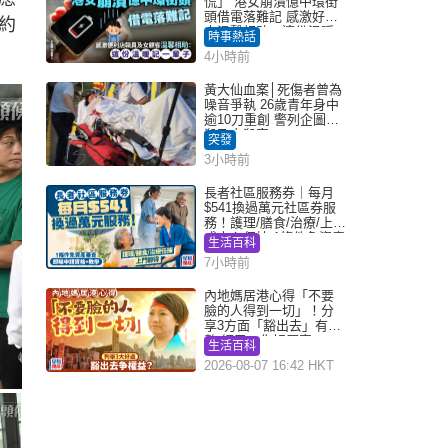
慌」 港女崩潰憶中環街
頭借電落難記 感激好心
約
人溫馨相助：這份溫暖
時事熱話
記一輩子｜Juicy叮
4小時前
黃大仙血案│死傷者曾為
噪音爭執 26歲青年身中
逾10刀重創 警列企圖謀
殺及自殺案
突發
3小時前
長者社區服務券｜每月
$541換過萬元社區券服
務！護理/膳食/治療/上門
或中心任揀 1條件免資產
生活百科
審查（附申請資格及教
7小時前
學）
內地媽居港心得「不要
臉的人得到一切」！分
享3方面「豁出去」有著
數 網民：你好厲害
生活百科
2026-08-07 16:42 HKT