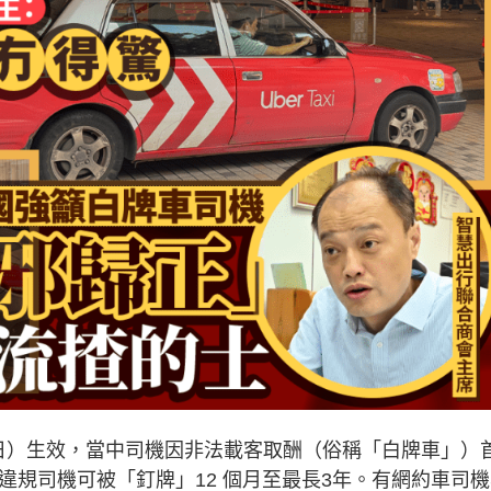
日）生效，當中司機因非法載客取酬（俗稱「白牌車」）
違規司機可被「釘牌」12 個月至最長3年。有網約車司