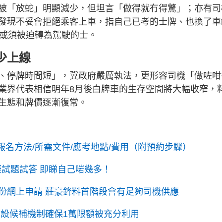
被「放蛇」明顯減少，但坦言「做得就冇得驚」；亦有司
發現不妥會拒絕乘客上車，指自己已考的士牌、也換了車
則或須被迫轉為駕駛的士。
少上線
、停牌時間短」，冀政府嚴厲執法，更形容司機「做咗咁
有業界代表相信明年8月後白牌車的生存空間將大幅收窄，
生態和牌價逐漸復常。
報名方法/所需文件/應考地點/費用（附預約步驟）
擬試題試答 即睇自己啱幾多！
份網上申請 莊豪鋒料首階段會有足夠司機供應
 設候補機制確保1萬限額被充分利用