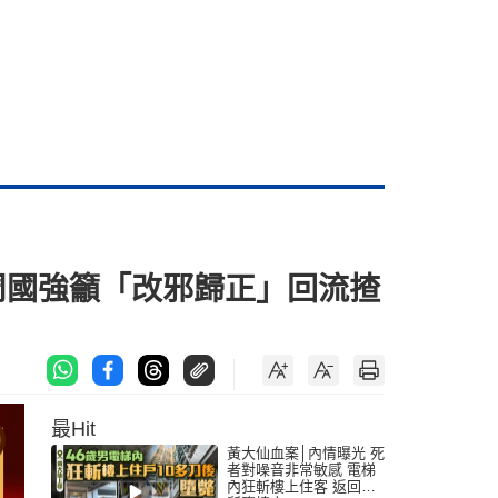
周國強籲「改邪歸正」回流揸
最Hit
黃大仙血案│內情曝光 死
者對噪音非常敏感 電梯
內狂斬樓上住客 返回住