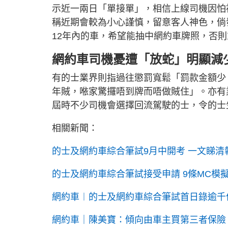
示近一兩日「單接單」，相信上線司機因怕
稱近期會較為小心謹慎，留意客人神色，倘
12年內的車，希望能抽中網約車牌照，否
網約車司機憂遭「放蛇」明顯減
有的士業界則指過往懲罰寬鬆「罰款金額少
年賊，𠵱家驚攞唔到牌而唔做賊住」。亦
屆時不少司機會選擇回流駕駛的士，令的士
相關新聞：
的士及網約車綜合筆試9月中開考 一文睇清
的士及網約車綜合筆試接受申請 9條MC模
網約車︱的士及網約車綜合筆試首日錄逾千
網約車｜陳美寶：傾向由車主買第三者保險