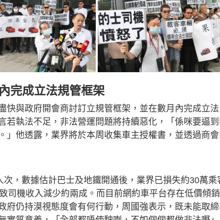
月內完成立法規管框架
盡快與政府開會商討訂立規管框架，並在數月內完成立法
言若執法不足，非法營運問題將持續惡化，「係咪要逼到
。」他透露，業界將於本周收集車主授權書，並透過商會
人次，數據估計巴士及地鐵開通後，業界已損失約30萬乘
導致司機收入減少約兩成。而目前網約車平台存在低價傾
政府仍持漠視態度會有何行動，周國強表示，既未能取締
無實質意義，「全部都唔使駛喇，不如個個都做非法嘢」