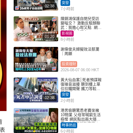
所墮樓亡
突發
02:38
7小時前
陳錦鴻保護自閉兒受訪
變嗌交？ 激動反駁顏聯
武：我擔心咁又點 網民
批主持咄咄逼人
影視圈
01:20
8小時前
謝偉俊夫婦擬效法蔡瀾
｜周顯
投資理財
2026-08-07 06:00 HKT
黃大仙血案│死者預謀報
復噪音滋擾 聽到樓上單
位拉鐵閘聲 攜刀等𨋢伏
擊傷者
突發
02:38
2小時前
港男偷聽驚悉老竇坐擁
10物業 父母常喊窮生活
極慳 網民點出兩大隱
首
憂：未必是隱形富豪｜
時事熱話
Juicy叮
機表
6小時前