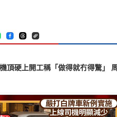
司機頂硬上開工稱「做得就冇得驚」 