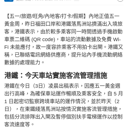
【五一/旅遊/旺角/內地客/打卡/假期】內地正值五一
黃金周，昨日福田口岸和港鐵落馬洲站擠滿出入境旅
客，港鐵表示，由於較多乘客同一時間透過手機啟動
車票二維碼 (QR code)，車站的流動數據及免費 Wi-
Fi 未能應付，故一度容許乘客不用拍卡出閘。港鐵又
稱，已聯絡電訊網絡供應商，提升站內手機流動網絡
數據的處理能力。
港鐵：今天車站實施客流管理措施
港鐵在今日（3日）凌晨出稿表示，因應五一黃金週
出行高峰，為確保車站運作暢順及乘客安全，自 5 月
1 日起密切監察跨境車站的運作情況，並於昨天（2
日），在東鐵綫落馬洲站按情況實施客流管理措施，
包括分流排隊出入閘及暫停個別扶手電梯運作以控制
客流速度等。