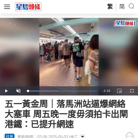
繁
简
Remaining
-
1:16
Loaded
:
Play
Unmute
Picture-
Full
43.67%
in-
Picture
Time
五一黃金周｜落馬洲站逼爆網絡
大塞車 周五晚一度毋須拍卡出閘
港鐵：已提升網速
更新時間：03:08 2025-05-03 HKT
社會