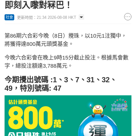
即刻入嚟對冧巴！
更新時間：21:34 2026-08-08 HKT
社會
第86期六合彩今晚（8日）攪珠，以10元1注獨中，
將獲得達800萬元頭獎基金。
今晚六合彩會在晚上9時15分截止投注。根據馬會數
字，總投注額達3,788萬元。
今期攪出號碼 :1、3、7、31、32、
49，特別號碼: 47