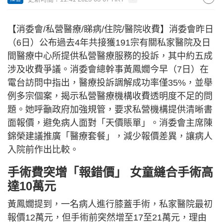
【消委會/私營醫療/睇病/住院/醫院收費】消委會昨日
（6日）公布過去4年共接獲191宗有關私家醫院及日
間醫療中心所提供私營醫療服務的投訴，其中約五成
涉及收費爭議。消委會總幹事黃鳳嫺今早（7日）在
電台訪問中指出，醫療投訴調解成功率僅35%，並舉
例多宗個案，揭示私營醫療機構收費透明度不足的問
題。她呼籲政府加強規管，要求私營機構提供清晰書
面報價，避免病人面對「天價賬單」。消委會主席陳
錦榮建議推廣「醫療套餐」，減少報價差異，讓病人
入院前作出比較。
手術費突增「報錯價」 女童縫合手術高
達10萬元
黃鳳嫺提到，一名病人進行膝蓋手術，私家醫院最初
報價12萬元，但手術前突然增至17至21萬元，理由