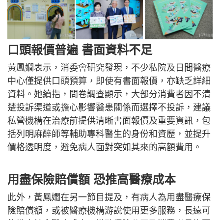
口頭報價普遍 書面資料不足
黃鳳嫺表示，消委會研究發現，不少私院及日間醫療
中心僅提供口頭預算，即使有書面報價，亦缺乏詳細
資料。她續指，問卷調查顯示，大部分消費者因不清
楚投訴渠道或擔心影響醫患關係而選擇不投訴，建議
私營機構在治療前提供清晰書面報價及重要資訊，包
括列明麻醉師等輔助專科醫生的身份和資歷，並提升
價格透明度，避免病人面對突如其來的高額費用。
用盡保險賠償額 恐推高醫療成本
此外，黃鳳嫺在另一節目提及，有病人為用盡醫療保
險賠償額，或被醫療機構游說使用更多服務，長遠可