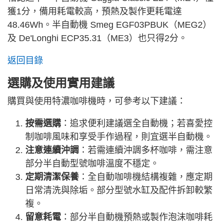
獲1分，備用耗電較高，預熱及製作更耗電達
48.46Wh。半自動機 Smeg EGF03PBUK（MEG2）
及 De'Longhi ECP35.31（ME3）也只得2分。
返回目錄
選購及使用實用建議
購買與使用特濃咖啡機時，可參考以下建議：
按需選購
：追求便利建議選全自動機；若喜愛控
制咖啡風味和享受手作過程，則宜選半自動機。
注意連續沖調
：若需連續沖調多杯咖啡，需注意
部分半自動型號咖啡溫度不穩定。
定期清潔保養
：全自動咖啡機結構複雜，應定期
日常清洗與除垢。部分型號水缸及配件拆卸較繁
複。
留意耗電
：部分半自動機預熱或製作泡沫咖啡耗