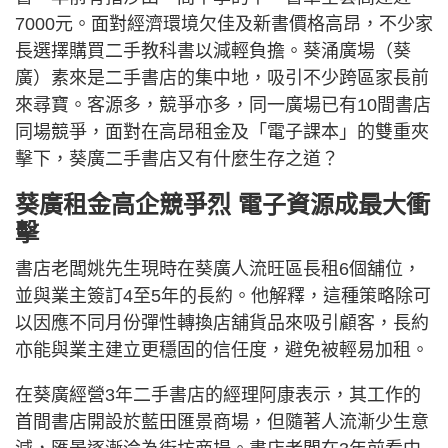
7000元。面對經濟環境欠佳及新書價格高昂，不少家
長選擇購買二手教科書以減輕負擔。葵涌廣場（葵
廣）素來是二手書店的集中地，吸引不少跨區家長前
來尋寶。客源多，競爭亦多，同一廣場已有10間書店
同場競爭，面對在高昂租金及「電子課本」的雙重夾
擊下，葵廣二手書店又有什麼生存之道？
葵廣租金高企競爭烈 電子資源成最大衝
擊
書店老闆姚先生現時在葵廣人流旺區長租6個舖位，
並與業主簽訂4至5年的長約。他解釋，這種策略除可
以因應不同月份彈性轉換店舖貨品來吸引顧客，長約
亦能與業主建立更穩固的信任度，避免被輕易加租。
在葵廣經營3年二手書店的經理阿康表示，其工作的
首間書店開設於藍田匯景商場，但隨著人流漸少生意