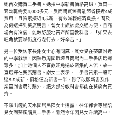
她首次購買二手書。她指中學新書價格高昂，買齊一
套動輒需要4,000多元，反而購買舊書能節省接近4成
費用，且質素接近9成新，有效減輕經濟負擔。問及
為何選擇到葵廣購書，曾女士讚該處交通方便，且商
場內有冷氣，能較舒服地買齊所需教科書，「如果去
旺角就要喺街度行嚟行去，好辛苦。」
另一位受訪家長謝女士亦有同感，其女兒在葵廣附近
的中學就讀，因熟悉周圍環境且商場內二手書店選擇
眾多，加上她個人不喜歡旺角過於密集的人流，故一
直選擇在葵廣購書。謝女士表示，二手書質素一般可
達8-9成新，價格僅為新書一半，除了改版新書及作
業需到書局訂購外，絕大部分教科書都能在葵廣內買
齊。
不願出鏡的天水圍居民陳女士透露，往年都會專程陪
兒女到葵廣購買二手書。雖然今年因兒女升讀高中，