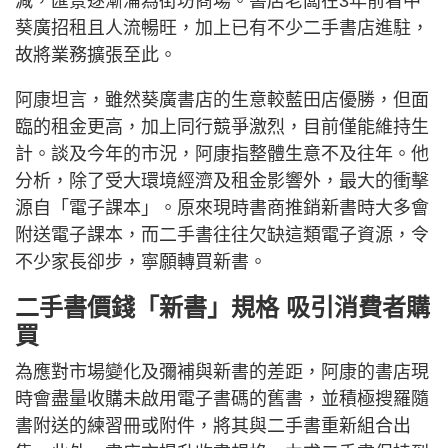
減，匯景逐漸淪為街坊商場。書店老闆在3年前看中
葵廣招租且人流暢旺，加上已有不少二手書店進駐，
故將業務擴張至此。
阿康坦言，雖然葵廣書店的生意較藍田店優勝，但面
臨的租金更高，加上同行競爭激烈，目前僅能維持生
計。談及今年的市況，阿康指整體生意不及往年。他
分析，除了受大環境經濟及租金影響外，最大的衝擊
源自「電子課本」。原來現時書商推銷新書時大多會
附送電子課本，而二手書往往欠缺這類電子資源，令
不少家長卻步，寧願轉買新書。
二手書價錢「新書」規格 吸引消費者購
買
為應對市場變化及彌補與新書的差距，阿康的書店現
時會盡量收購未啟用電子書碼的舊書，並積極搜羅隨
書附送的練習冊或附件，將其與二手書重新組合出