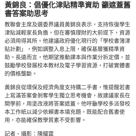
黃錦良：倡優化津貼精準資助 籲遮蓋舊
書答案助思考
教聯會主席及選委界議員黃錦良表示，支持恢復學生
津貼減輕家長負擔，但在審慎理財的大前提下，資源
必須用得其所。他建議政府優化現行的「學校書簿津
貼計劃」，例如調整入息上限，確保基層獲精準資
助。長遠而言，他期望推動課本與作業分拆定價，並
鼓勵學校發展校本教材及電子學習資源，打破實體書
的價格壟斷。
黃錦良從環保及經濟角度支持購二手書，惟提醒若書
上寫滿答案會剝奪學生獨立思考機會，故建議家長在
開學前，用塗改液將答案遮蓋。他呼籲學校多派發校
本工作紙以減少依賴書本填充題，既能配合舊書使
用，亦能確保教學質素不受影響。
記者、攝影：陳耀霆