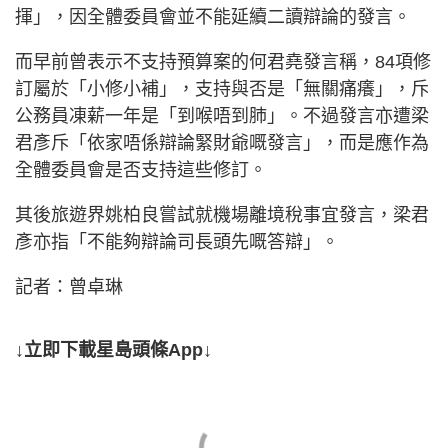
揮」，因全體委員會並不能延續二讀辯論的發言。
而早前曾表示不支持預算案的何君堯發言稱，84項修
訂屬於「小修小補」，支持與否是「無關痛癢」，斥
公務員凍薪一年是「到喉唔到肺」。不過發言亦遭梁
君彥斥「依家唔係辯論緊財爺嘅發言」，而是應作為
全體委員會是否支持這些修訂。
其後旅遊界姚柏良嘗試就機場離境稅事宜發言，梁君
彥亦指「不能夠辯論司長頭先嘅答辯」。
記者：曾卓琳
↓立即下載星島頭條App↓