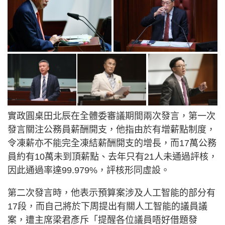
實政圓桌田北辰在全體委審議期間兩次發言，第一次
發言關注公務員薪酬開支，他指由於有增薪點制度，
令凍薪亦不能完全凍結薪酬開支的增長，而17萬公務
員約有10萬未到頂薪點、去年只有21人未通過評核，
因此通過率達99.979%，評核形同虛設。
第二次發言時，他表示預算案涉及人工智能的部分有
17段，而自己將於下周提出有關人工智能的議員議
案，遭主席梁君彥斥「提醒各位議員唔好借題發