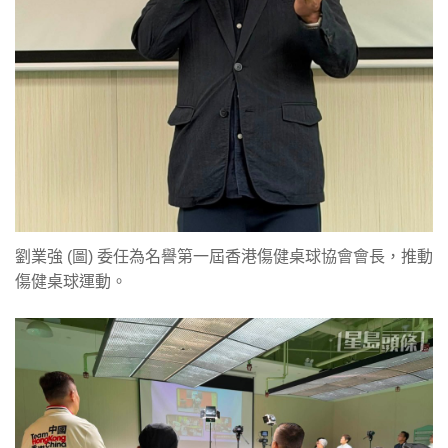
劉業強 (圖) 委任為名譽第一屆香港傷健桌球協會會長，推動
傷健桌球運動。