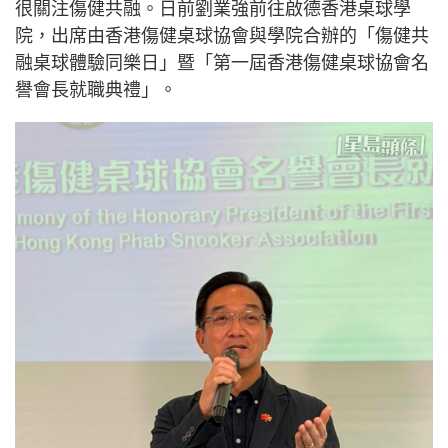
很關注傷健共融。日前劉業強前往啟德香港桌球學
院，出席由香港傷健桌球協會與學院合辦的「傷健共
融桌球體驗同樂日」暨「第一屆香港傷健桌球協會名
譽會長就職典禮」。