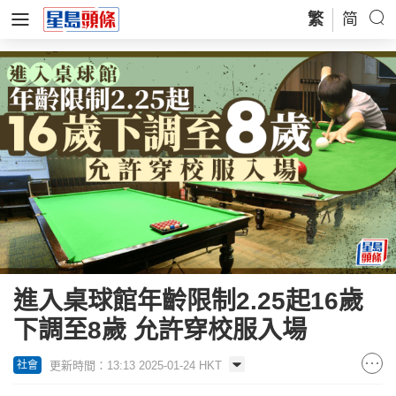
繁
简
進入桌球館年齡限制2.25起16歲
下調至8歲 允許穿校服入場
更新時間：13:13 2025-01-24 HKT
社會