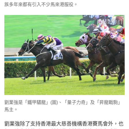
族多年來都有引入不少馬來港服役。
劉業強是「鐵甲驌龍」(圖)、「量子力奇」及「昇龍戰駒」
馬主。
劉業強除了支持香港最大慈善機構香港賽馬會外，也