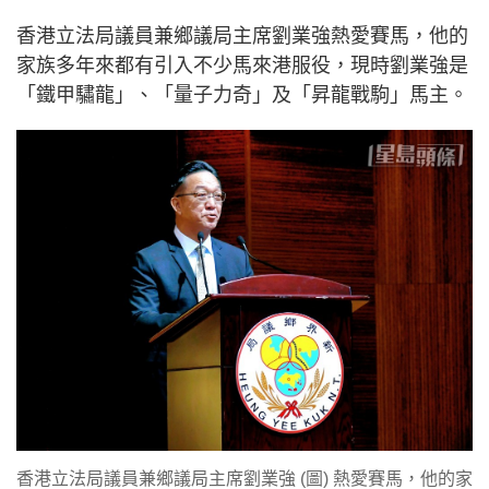
香港立法局議員兼鄉議局主席劉業強熱愛賽馬，他的
家族多年來都有引入不少馬來港服役，現時劉業強是
「鐵甲驌龍」、「量子力奇」及「昇龍戰駒」馬主。
香港立法局議員兼鄉議局主席劉業強 (圖) 熱愛賽馬，他的家