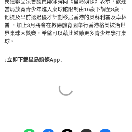
民建聯立法會議員鄭泳舜向《星島頭條》表示，歡迎
當局放寬青少年進入桌球館限制由16歲下調至8歲，
他提及早前透過優才計劃移居香港的奧蘇利雲及卓林
普 ，加上3月將會在啟德體育園舉行香港格蘭披治世
界桌球大獎賽，希望可以藉此鼓勵更多青少年學打桌
球。
↓立即下載星島頭條App↓