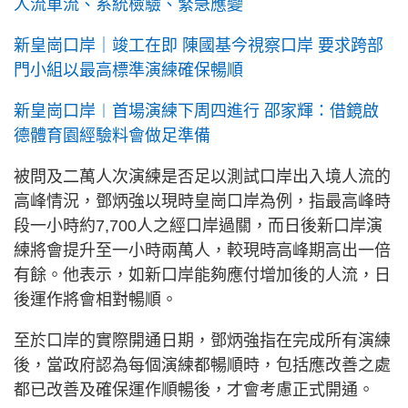
人流車流、系統檢驗、緊急應變
新皇崗口岸｜竣工在即 陳國基今視察口岸 要求跨部
門小組以最高標準演練確保暢順
新皇崗口岸︱首場演練下周四進行 邵家輝：借鏡啟
德體育園經驗料會做足準備
被問及二萬人次演練是否足以測試口岸出入境人流的
高峰情況，鄧炳強以現時皇崗口岸為例，指最高峰時
段一小時約7,700人之經口岸過關，而日後新口岸演
練將會提升至一小時兩萬人，較現時高峰期高出一倍
有餘。他表示，如新口岸能夠應付增加後的人流，日
後運作將會相對暢順。
至於口岸的實際開通日期，鄧炳強指在完成所有演練
後，當政府認為每個演練都暢順時，包括應改善之處
都已改善及確保運作順暢後，才會考慮正式開通。