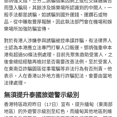
鄧炳強又指，三分二誘騙個案因網上或社交媒體廣告
而墮入騙局，其餘涉及娛樂場所認識到的中間人，一
般手法都是誘騙，如誘騙到國外運錢、運鑽石或物
品，從中賺取豐厚報酬，因此執法部門會在機場和娛
樂場所加強防騙宣傳。
對於有港人涉嫌參與誘騙被控串謀詐騙，有法律界人
士認為本港應立法專門打擊人口販運。鄧炳強重申本
港有超過50條法例處理，目前先聚焦救助受害人，之
後會總結經驗再檢討是否需要改善法例。至於受害人
在東南亞詐騙園區從事電騙等非法行為有否刑責，他
表示，人在香港以外地方進行詐騙犯法，會要由當地
法律處理。
無須提升泰國旅遊警示級別
香港特區政府昨日（17日）宣布，提升緬甸（東南部
地區）的外遊警示級別至紅色，而緬甸其他地區則維