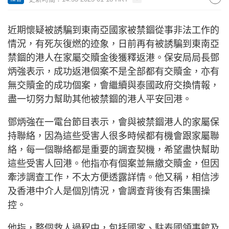
近期懷疑被誘騙到東南亞國家被禁錮從事非法工作的
情況，有死灰復燃的迹象，日前再有被誘騙到東南亞
禁錮的港人在家屬交贖金後獲釋返港。保安局局長鄧
炳強表示，成功返港個案不是全部都有交贖金，亦有
無交贖金的成功個案，會繼續與泰國政府交換情報，
盡一切努力幫助其他被禁錮的港人平安回港。
鄧炳強在一電台節目表示，會與被禁錮港人的家屬保
持聯絡，因為這些受害人很多時候都有機會跟家屬聯
絡，每一個聯絡都是重要的調查契機，希望盡快幫助
這些受害人回港。他指亦有個案並無繳交贖金，但因
牽涉調查工作，不太方便透露詳情。他又稱，相信涉
及香港中介人是個別情況，會調查背後有否集團操
控。
他指，整個救人過程中，包括國家、駐泰國領事館及