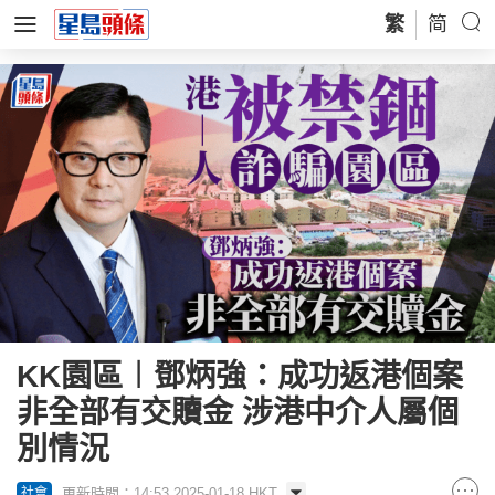
繁
简
KK園區︱鄧炳強：成功返港個案
非全部有交贖金 涉港中介人屬個
別情況
更新時間：14:53 2025-01-18 HKT
社會