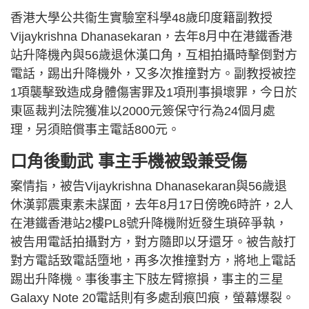
香港大學公共衞生實驗室科學48歲印度籍副教授
Vijaykrishna Dhanasekaran，去年8月中在港鐵香港
站升降機內與56歲退休漢口角，互相拍攝時擊倒對方
電話，踢出升降機外，又多次推撞對方。副教授被控
1項襲擊致造成身體傷害罪及1項刑事損壞罪，今日於
東區裁判法院獲准以2000元簽保守行為24個月處
理，另須賠償事主電話800元。
口角後動武 事主手機被毀兼受傷
案情指，被告Vijaykrishna Dhanasekaran與56歲退
休漢郭震東素未謀面，去年8月17日傍晚6時許，2人
在港鐵香港站2樓PL8號升降機附近發生瑣碎爭執，
被告用電話拍攝對方，對方隨即以牙還牙。被告敲打
對方電話致電話墮地，再多次推撞對方，將地上電話
踢出升降機。事後事主下肢左臂擦損，事主的三星
Galaxy Note 20電話則有多處刮痕凹痕，螢幕爆裂。