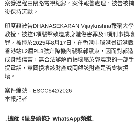
案發過程由閉路電視紀錄。案件報警處理，被告被捕
後保持沉默。
印度籍被告DHANASEKARAN Vijaykrishna報稱大學
教授，被控1項襲擊致造成身體傷害罪及1項刑事損壞
罪，被控於2025年8月17日，在香港中環港景街港鐵
香港站L2層PL8號升降機內襲擊郭震東，因而對郭造
成身體傷害，無合法辯解而損壞屬於郭震東的一部手
提電話，意圖損壞該財產或罔顧該財產是否會被損
壞。
案件編號：ESCC642/2026
本報記者
↓追蹤《星島頭條》WhatsApp頻道↓