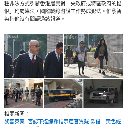
種非法方式引發香港居民對中央政府或特區政府的憎
恨」均屬違法，國際戰線游說工作勢成犯法。惟黎智
英指他沒有閱讀過該報道。
+1
相關新聞：
黎智英案│否認下達編採指示遭官質疑 欲借「黃色經