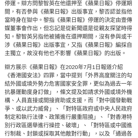
停運。辯方問黎智英在他還押至《蘋果日報》停運期
間，有否參與《蘋果日報》出版事宜，黎否認並指他
當時身在獄中。黎指《蘋果日報》停運的決定由壹傳
媒董事會作出，但忘記是從新聞還是從親友探望時得
知。黎智英另指他被捕後在還押期間，沒有參與或干
涉《蘋果日報》出版事宜，又指《蘋果日報》編採自
主獨立，故沒有他也不影響《蘋果日報》的出版。
辯方展示《蘋果日報》在2020年7月1日報道介紹
《香港國安法》四罪，當中提到「外界高度關注的勾
結外國或境外勢力危害國家安全罪，更似為過去一年
抗暴運動度身訂做」，條文提及如請求外國或境外機
構、人員直接或間接資助或支援，而「對中國發動戰
爭、或以武力威脅」、「對特區政府或中央人民政府
制定和執行法律、政策進行嚴重阻撓」、「對香港特
別行政區選舉進行操控、破壞」、「對特區或中國進
行制裁、封鎖或採取其他敵對行動」，以及「通過各