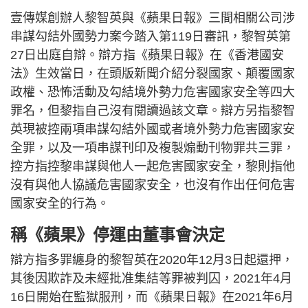
壹傳媒創辦人黎智英與《蘋果日報》三間相關公司涉
串謀勾結外國勢力案今踏入第119日審訊，黎智英第
27日出庭自辯。辯方指《蘋果日報》在《香港國安
法》生效當日，在頭版新聞介紹分裂國家、顛覆國家
政權、恐怖活動及勾結境外勢力危害國家安全等四大
罪名，但黎指自己沒有閱讀過該文章。辯方另指黎智
英現被控兩項串謀勾結外國或者境外勢力危害國家安
全罪，以及一項串謀刊印及複製煽動刊物罪共三罪，
控方指控黎串謀與他人一起危害國家安全，黎則指他
沒有與他人協議危害國家安全，也沒有作出任何危害
國家安全的行為。
稱《蘋果》停運由董事會決定
辯方指多罪纏身的黎智英在2020年12月3日起還押，
其後因欺詐及未經批准集結等罪被判囚，2021年4月
16日開始在監獄服刑，而《蘋果日報》在2021年6月