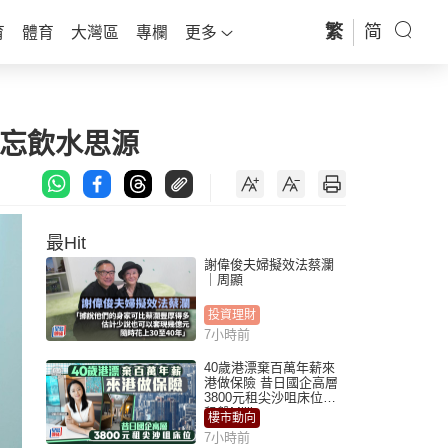
繁
简
育
體育
大灣區
專欄
更多
勿忘飲水思源
最Hit
謝偉俊夫婦擬效法蔡瀾
｜周顯
投資理財
7小時前
40歲港漂棄百萬年薪來
港做保險 昔日國企高層
3800元租尖沙咀床位｜
租盤Million
樓市動向
7小時前