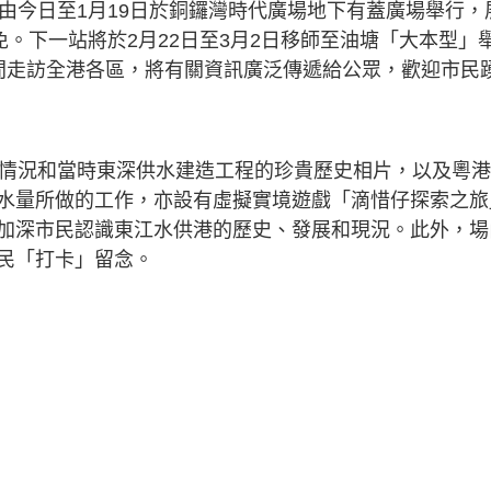
由今日至1月19日於銅鑼灣時代廣場地下有蓋廣場舉行，
免。下一站將於2月22日至3月2日移師至油塘「大本型」
間走訪全港各區，將有關資訊廣泛傳遞給公眾，歡迎市民
的情況和當時東深供水建造工程的珍貴歷史相片，以及粵
水量所做的工作，亦設有虛擬實境遊戲「滴惜仔探索之旅
加深市民認識東江水供港的歷史、發展和現況。此外，場
民「打卡」留念。