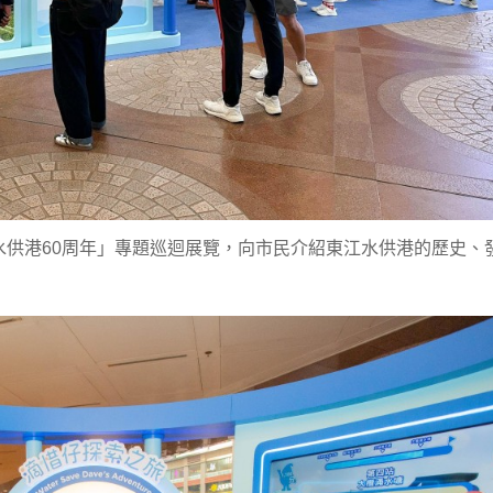
供港60周年」專題巡迴展覽，向市民介紹東江水供港的歷史、