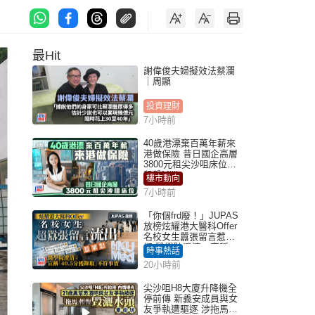
最Hit
謝偉俊夫婦擬效法蔡瀾
｜周顯
投資理財
7小時前
40歲港漂棄百萬年薪來
港做保險 昔日國企高層
3800元租尖沙咀床位｜
租盤Million
樓市動向
7小時前
「你個frd廢！」JUPAS
放榜炫耀港大醫科Offer
名校女生囂張留言惹眾
怒 醫學院澄清：宣稱
時事熱話
「40.5分獲錄取」不符事
20小時前
實｜Juicy叮
尖沙咀H8大廈升降機全
停前傳 新義安成員與女
友爭執遭驅逐 涉拖馬刑