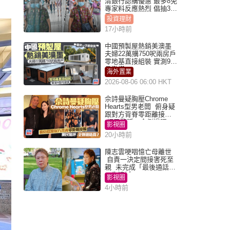
清銀行認購優惠 最多8免
專家料反應熱烈 倡抽30
手
投資理財
17小時前
中國預製屋熱銷美澳墨
夫婦22萬購750呎兩房戶
零地基直接組裝 實測9個
月激讚
海外置業
2026-08-06 06:00 HKT
佘詩曼疑胸壓Chrome
Hearts型男老闆 俯身疑
跟對方背脊零距離接觸
網民驚呼：企側邊唔
影視圈
得？
20小時前
陳志雲哽咽憶亡母離世
自責一決定間接害死至
親 未完成「最後通話」
一生遺憾
影視圈
4小時前