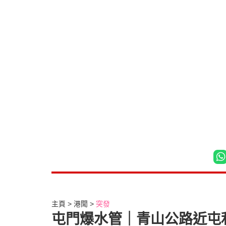
主頁
港聞
突發
屯門爆水管｜青山公路近屯