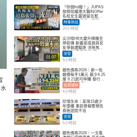
「你個frd廢！」JUPAS
放榜炫耀港大醫科Offer
名校女生囂張留言惹眾
怒 醫學院澄清：宣稱
時事熱話
「40.5分獲錄取」不符事
20小時前
實｜Juicy叮
尖沙咀H8大廈升降機全
停前傳 新義安成員與女
友爭執遭驅逐 涉拖馬刑
毀被捕 警另通緝4男
突發
01:07
5小時前
銀色債券2026｜新一批
銀債每手1萬元 最少4.25
厘 8.21起可申購 發行金
宣
額最多550億
投資理財
。水
4小時前
珍惜生命｜荃灣15歲少
年墮樓 事前曾報警預告
昏迷送院不治
突發
5小時前
銀色債券2026｜一文看