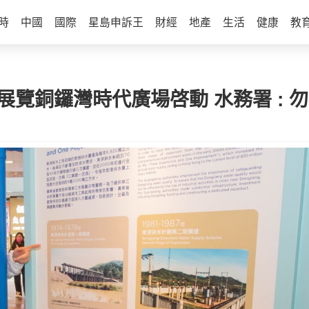
時
中國
國際
星島申訴王
財經
地產
生活
健康
教
展覽銅鑼灣時代廣場啓動 水務署 : 