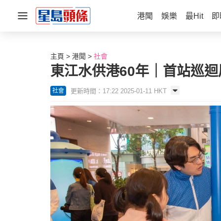
港聞
娛樂
最Hit
即
主頁
港聞
社會
東江水供港60年｜首站巡迴
更新時間：17:22 2025-01-11 HKT
社會