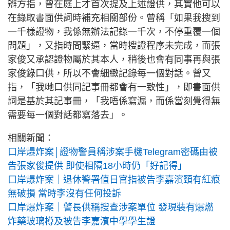
辯方指，曾在庭上才首次提及上述證供，其實他可以
在錄取書面供詞時補充相關部份。曾稱「如果我搜到
一千樣證物，我係無辦法記錄一千次，不停重覆一個
問題」，又指時間緊逼，當時搜證程序未完成，而張
家俊又承認證物屬於其本人，稍後也會有同事再與張
家俊錄口供，所以不會細緻記錄每一個對話。曾又
指，「我哋口供同記事冊都會有一致性」，即書面供
詞是基於其記事冊，「我唔係寫漏，而係當刻覺得無
需要每一個對話都寫落去」。
相關新聞：
口岸爆炸案│證物警員稱涉案手機Telegram密碼由被
告張家俊提供 即使相隔18小時仍「好記得」
口岸爆炸案｜退休警署值日官指被告李嘉濱頸有紅痕
無破損 當時李沒有任何投訴
口岸爆炸案｜警長供稱搜查涉案單位 發現裝有爆燃
炸藥玻璃樽及被告李嘉濱中學學生證