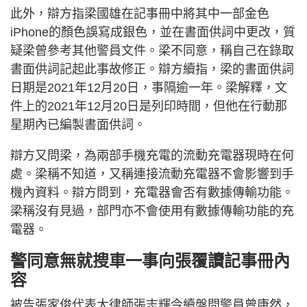
此外，辯方指梁國雄在記事冊中將其中一部金色
iPhone的顏色誤寫成銀色，並在書面供詞中更改，質
疑梁曾參考其他警員文件。梁不同意，稱自己在錄取
書面供詞記起此事故修正。辯方續指，梁的書面供詞
日期是2021年12月20日，事隔逾一年。梁解釋，文
件上的2021年12月20日是列印時間，但他在行動那
星期內已編製書面供詞。
辯方又問梁，為兩部手機充電的流動充電器現時在何
處。梁稱不知道，又稱連接流動充電器不會影響到手
機內資料。辯方問到，充電器會否有數據傳輸功能。
梁稱沒有見過，部門亦不會使用有數據傳輸功能的充
電器。
警同意無就搜車一事向張覆讀記事冊內
容
被告張家俊代表大律師張志輝今續盤問警員曾康然，