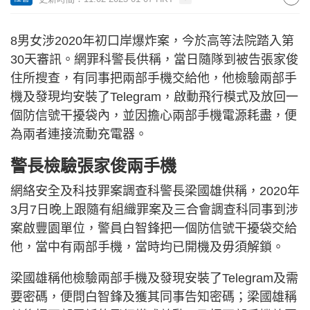
8男女涉2020年初口岸爆炸案，今於高等法院踏入第
30天審訊。網罪科警長供稱，當日隨隊到被告張家俊
住所搜查，有同事把兩部手機交給他，他檢驗兩部手
機及發現均安裝了Telegram，啟動飛行模式及放回一
個防信號干擾袋內，並因擔心兩部手機電源耗盡，便
為兩者連接流動充電器。
警長檢驗張家俊兩手機
網絡安全及科技罪案調查科警長梁國雄供稱，2020年
3月7日晚上跟隨有組織罪案及三合會調查科同事到涉
案啟豐園單位，警員白智鋒把一個防信號干擾袋交給
他，當中有兩部手機，當時均已開機及毋須解鎖。
梁國雄稱他檢驗兩部手機及發現安裝了Telegram及需
要密碼，便問白智鋒及獲其同事告知密碼；梁國雄稱