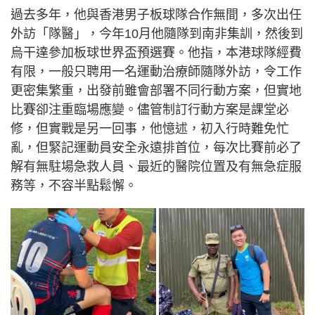
過去多年，他與香港男子板球隊合作無間，多次出任
外訪「隊醫」，今年10月他隨隊到南非集訓，然後到
烏干達參加板球世界盃預選賽。他指，本港球隊經費
有限，一般只聘用一名運動治療師隨隊外訪，令工作
更密集繁重，出發前雖會部署不同行動方案，但實地
比賽卻注重臨場應變。儘管制訂行動方案是課堂必
修，但實戰是另一回事，他憶述，初入行時難免忙
亂，但緊記運動員安全永遠排首位，每次比賽前必了
解有無駐場急救人員、最近的醫院位置及有無急症服
務等，不容半點鬆懈。