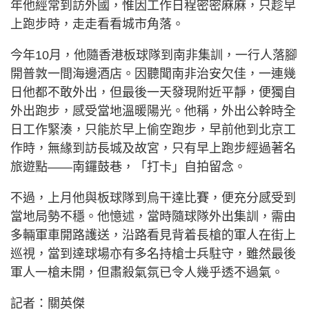
年他經常到訪外國，惟因工作日程密密麻麻，只趁早
上跑步時，走走看看城市角落。
今年10月，他隨香港板球隊到南非集訓，一行人落腳
開普敦一間海邊酒店。因聽聞南非治安欠佳，一連幾
日他都不敢外出，但最後一天發現附近平靜，便獨自
外出跑步，感受當地溫暖陽光。他稱，外出公幹時全
日工作緊湊，只能於早上偷空跑步，早前他到北京工
作時，無緣到訪長城及故宮，只有早上跑步經過著名
旅遊點——南鑼鼓巷，「打卡」自拍留念。
不過，上月他與板球隊到烏干達比賽，便充分感受到
當地局勢不穩。他憶述，當時隨球隊外出集訓，需由
多輛軍車開路護送，沿路看見背着長槍的軍人在街上
巡視，當到達球場亦有多名持槍士兵駐守，雖然最後
軍人一槍未開，但肅殺氣氛已令人幾乎透不過氣。
記者：關英傑