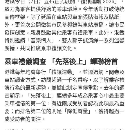
港鐵今日（7日）宣布正式展開「禮讓運動 2026」，
致力為乘客提供舒適的乘車環境。今年活動打破傳統
宣傳框架，除了延續在車站與車廂張貼海報及貼紙
外，更首次公開徵集市民參與錄製車站廣播，讓市民
發揮創意，親身鼓勵其他乘客有禮乘車。此外，港鐵
特別邀請「音樂情人」、藝人鄭子誠演繹一系列溫馨
廣播，共同推廣乘車禮讓文化。
乘車禮儀調查 「先落後上」蟬聯榜首
港鐵每年均會舉行「禮讓運動」，並透過網上問卷及
車站調查方式，訪問超過一千名乘客，以了解乘客禮
讓行為的最新趨勢，並據此制定宣傳重點。去年的調
查顯示，「先落後上」連續多年成為乘客心中最重要
乘車禮儀的第一位，有近兩成受訪者認為此項最為重
要；而排名第二位的則是「降低聲量」，獲得超過一
成受訪者的關注。