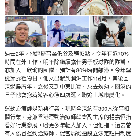
過去2年，他經歷事業低谷及轉捩點，今年有近70%
時間在外工作，明年除繼續擔任男子板球隊的隊醫，
亦加入王欣瑜的團隊，預計有80%時間離港。今年聖
誕節拆禮物日，他又出發到澳洲工作1個月，其後回
港過農曆年，之後又到中東比賽。來去匆匆，回港的
日子他會抱着遊客心態四處逛，盼追上城市變化。
運動治療師是新興行業，現時全港約有300人從事相
關行業，身兼香港運動治療師總會副主席的楊嘉恒指
看好行業發展，盼更多年輕人加入，但他指，過去曾
有人偽冒運動治療師，促當局從速設立法定註冊制度