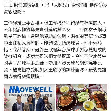
THEi擔任兼職講師，以「大師兄」身份向師弟妹傳授
實戰經驗。
工作經驗需要累積，但工作機會則留給有準備的人。
去年楊嘉恒獲鄭賽賽引薦給其隊友——中國女子網球
新星王欣瑜，希望他協助於法網、溫布頓等草地賽事
中出任私人治療師。能夠協助頂級球員，他十分珍
惜，欣然答應，最終王欣瑜與台灣球手謝淑薇組成的
雙打組合，成功奪得法網女雙冠軍。今年王欣瑜與中
國男子網球手張之臻，參加巴黎奧運會網球混雙比
賽，楊嘉恒亦受聘加入王欣瑜的訓練團隊，最後見證
兩人獲得奧運銀牌。