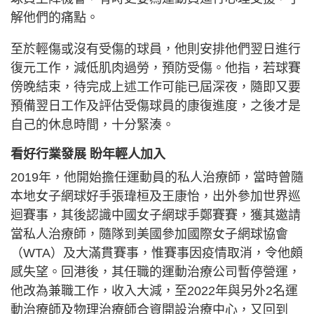
解他們的痛點。
至於輕傷或沒有受傷的球員，他則安排他們翌日進行
復元工作，減低肌肉過勞，預防受傷。他指，若球賽
傍晚結束，待完成上述工作可能已屆深夜，隨即又要
預備翌日工作及評估受傷球員的康復進度，之後才是
自己的休息時間，十分緊湊。
看好行業發展 盼年輕人加入
2019年，他開始擔任運動員的私人治療師，當時曾隨
本地女子網球好手張瑋桓及王康怡，出外參加世界巡
迴賽事，其後認識中國女子網球手鄭賽賽，獲其邀請
當私人治療師，隨隊到美國參加國際女子網球協會
（WTA）及大滿貫賽事，惟賽事因疫情取消，令他頗
感失望。回港後，其任職的運動治療公司暫停營運，
他改為兼職工作，收入大減，至2022年與另外2名運
動治療師及物理治療師合資開設治療中心，又回到