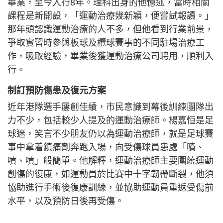
畢業，至今入行8年。理科出身的他憶述，當時相關
課程是新開設，「運動治療幾新穎，便嘗試報讀。」
那年頭認識運動治療的人不多，但他看到行業前景，
爭取實習時參與板球及欖球賽事的不同駐場治療工
作，吸取經驗，畢業後獲運動治療公司聘用，順利入
行。
制訂預防傷患及復元方案
近年港隊選手屢創佳績，市民意識到幕後訓練團隊出
力不少，包括較少人提及的運動治療師。楊嘉恒是足
球迷，笑言不少朋友仍以為運動治療師，就是足球賽
事中拿着鎮痛劑奔跑入場，向受傷球員患處「噴、
噴、噴」般簡單。他解釋，運動治療師主要圍繞運動
創傷的復康，如運動員於比賽中十字韌帶斷裂，他須
協助進行手術後復康訓練，並協助運動員重返受傷前
水平，以及預防日後再受傷。