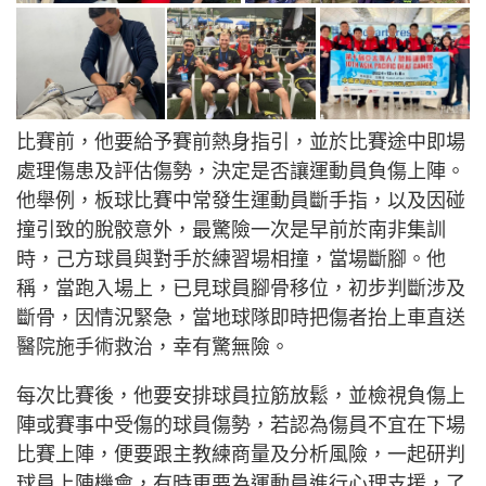
比賽前，他要給予賽前熱身指引，並於比賽途中即場
處理傷患及評估傷勢，決定是否讓運動員負傷上陣。
他舉例，板球比賽中常發生運動員斷手指，以及因碰
撞引致的脫骹意外，最驚險一次是早前於南非集訓
時，己方球員與對手於練習場相撞，當場斷腳。他
稱，當跑入場上，已見球員腳骨移位，初步判斷涉及
斷骨，因情況緊急，當地球隊即時把傷者抬上車直送
醫院施手術救治，幸有驚無險。
每次比賽後，他要安排球員拉筋放鬆，並檢視負傷上
陣或賽事中受傷的球員傷勢，若認為傷員不宜在下場
比賽上陣，便要跟主教練商量及分析風險，一起研判
球員上陣機會，有時更要為運動員進行心理支援，了