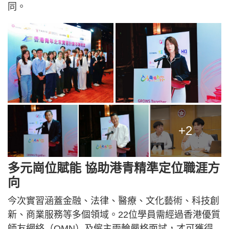
同。
+2
多元崗位賦能 協助港青精準定位職涯方
向
今次實習涵蓋金融、法律、醫療、文化藝術、科技創
新、商業服務等多個領域。22位學員需經過香港優質
師友網絡（QMN）及僱主兩輪嚴格面試，才可獲得