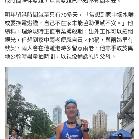
取時間陪伴雙親，坦言雙親已不知不覺間老去。
明年留港時間減至只有70多天，「當想到家中壞水喉
或要換電燈膽，自己不在家未能協助便感不安。」他
續稱，理解現時正值事業搏殺期，出外工作可以拓闊
眼光，但想到家中兩老便感自責。他稱，與兩姊早有
默契，兩人會在他離港時多留意兩老，他亦爭取於異
地公幹時盡量抽時間，以視像通話慰問父母。