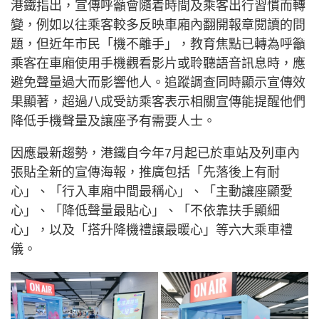
港鐵指出，宣傳呼籲會隨着時間及乘客出行習慣而轉
變，例如以往乘客較多反映車廂內翻開報章閱讀的問
題，但近年市民「機不離手」，教育焦點已轉為呼籲
乘客在車廂使用手機觀看影片或聆聽語音訊息時，應
避免聲量過大而影響他人。追蹤調查同時顯示宣傳效
果顯著，超過八成受訪乘客表示相關宣傳能提醒他們
降低手機聲量及讓座予有需要人士。
因應最新趨勢，港鐵自今年7月起已於車站及列車內
張貼全新的宣傳海報，推廣包括「先落後上有耐
心」、「行入車廂中間最稱心」、「主動讓座顯愛
心」、「降低聲量最貼心」、「不依靠扶手顯細
心」，以及「搭升降機禮讓最暖心」等六大乘車禮
儀。