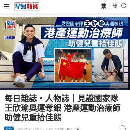
繁
简
每日雜誌‧人物誌｜見證國家隊
王欣瑜奧運奪銀 港產運動治療師
助健兒重拾佳態
更新時間：12:35 2024-12-30 HKT
社會