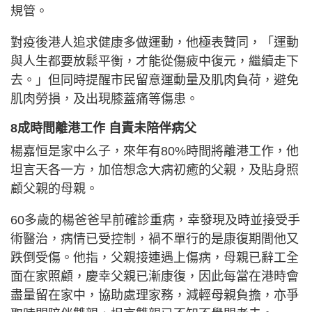
規管。
對疫後港人追求健康多做運動，他極表贊同，「運動
與人生都要放鬆平衡，才能從傷疲中復元，繼續走下
去。」但同時提醒市民留意運動量及肌肉負荷，避免
肌肉勞損，及出現膝蓋痛等傷患。
8成時間離港工作 自責未陪伴病父
楊嘉恒是家中么子，來年有80%時間將離港工作，他
坦言天各一方，加倍想念大病初癒的父親，及貼身照
顧父親的母親。
60多歲的楊爸爸早前確診重病，幸發現及時並接受手
術醫治，病情已受控制，禍不單行的是康復期間他又
跌倒受傷。他指，父親接連遇上傷病，母親已辭工全
面在家照顧，慶幸父親已漸康復，因此每當在港時會
盡量留在家中，協助處理家務，減輕母親負擔，亦爭