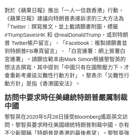
對於《蘋果日報》推出「一人一信救香港」行動，
《蘋果日報》建議向特朗普表達訴求的三大方法為
「Twitter：撰寫推文，並上載請願書附圖，標籤
#TrumpSavesHK 和 @realDonaldTrump，或到特朗
普 Twitter帳戶留言」、「Facebook：複製請願書並
到特朗普FB專頁留言」、「白宮連署：網上簽署白
宮連署」。請願信範本由Mark Simon根據黎智英的
想法去撰寫，其中提到「中國只有在國際壓力下，才
會重新考慮這災難性行動方針」。黎表示「災難性行
動方針」是指《香港國安法》。
訪問中要求時任美總統特朗普嚴厲制裁
中國
黎智英在2020年5月28日接受Bloomberg遙距英文訪
問，黎智英要求時任美國總統特朗普制裁中國，亦有
不少新聞稱「特朗普是香港的最後希望」。黎智英強