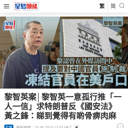
繁
简
黎智英案│黎智英一意孤行推「一
人一信」求特朗普反《國安法》
黃之鋒：睇到覺得有啲骨痹肉麻
更新時間：15:49 2024-12-03 HKT
社會