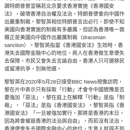
調特朗普曾宣稱若北京要求香港實施《香港國安
法》，破壞香港自治權及法治，特朗普便會向中國作
出嚴重制裁。黎智英相信特朗普言出必行，即使不知
美國向香港實施的制裁有多嚴厲，但認為香港唯一救
贖正是美國向中國作出嚴厲制裁（draconian
sanction）。黎智英指當《香港國安法》生效時，香
港失去國際金融中心的地位，商人在香港做生意便失
去保障，市民又會失去言論自由，香港人只可選移民
或留港抗爭，別無他選。
黎智英在2020年5月28日接受BBC News視像訪問，
黎在片中表示只有採取「行動」才會令中國猶豫是否
要強加「惡法」，黎在庭上在解釋「行動」是指「制
裁」，「惡法」是指《香港國安法》。黎智英指《香
港國安法》「一旦被強加實行，那將是香港的末日，
因為將會摧毀香港的法治與自由」，而若沒有法治，
香港便會失去國際金融中心的地位，生意人就得不到