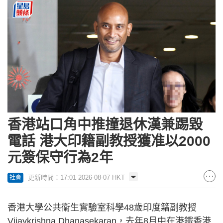
香港站口角中推撞退休漢兼踢毀
電話 港大印籍副教授獲准以2000
元簽保守行為2年
更新時間：17:01 2026-08-07 HKT
社會
香港大學公共衞生實驗室科學48歲印度籍副教授
Vijaykrishna Dhanasekaran，去年8月中在港鐵香港