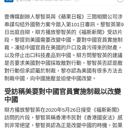
壹傳媒創辦人黎智英與《蘋果日報》三間相關公司涉
串謀勾結外國勢力案今踏入第101日審訊。黎智英第9
日出庭自辯，辯方播放黎智英的《福斯新聞》受訪片
段，黎提到美國需要改變中國，要對中國官員實施制
裁，凍結中國官員在美國的戶口及貪污得來的財產，
以及停止出口科技產品到中國。辯方問黎智英的建議
是否要求美國對中國採取敵對行動，黎智英否認是敵
對行動但承認屬於制裁，黎亦認為美國有很多方法去
制裁中國，向中國施壓並迫使中國改變。
受訪稱美要對中國官員實施制裁以改變
中國
辯方播放黎智英在2020年5月26日接受《福斯新聞》
訪問的片段，黎智英稱香港巿民對《香港國安法》感
到非常絕望，黎智英認為正是改變中國的時機，如果