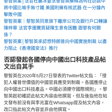
黎智英案│法官杜麗冰要求黎智英解釋為何在訪談中
將中國比喻手無寸鐵 美國則擁有核武器 在一分鐘內
擊敗中國
黎智英案｜黎智英同意旗下離岸公司及銀行戶口轉讓
陳梓華 法官李運騰質疑陳生意有困難 跟黎有何關
係？
黎智英案│黎智英承認想特朗普向中國實施制裁 以盡
力阻止《香港國安法》推行
否認發起各國停向中國出口科技產品帖
文出自其手
黎智英在2020年5月27日發表的Twitter帖文指：「侵
犯人權普世價值的中國官員應受到制裁。各國應停止
向中國出口科技產品。中國必須遵守國際規則」。黎
智英起初確認此帖文內容由他撰寫，但及後指他在帖
文發布前沒有與李兆富在Whatsapp提及帖文內容，
改口指此帖文內容並非由他撰寫。