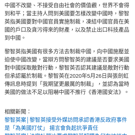
中國不改變、不接受自由社會的價值觀，世界不會得
到和平；當主持人問到美國要怎樣改變中國時，黎智
英指美國要對中國官員實施制裁，凍結中國官員在美
國的戶口及貪污得來的財產，以及禁止出口科技產品
到中國。
黎智英指美國有很多方法去制裁中國，向中國施壓並
迫使中國改變，當辯方問黎智英的建議是否要求美國
對中國採取敵對行動，黎智英否認其建議是敵對行動
但承認屬於制裁。黎智英在2020年5月26日與張劍虹
傳訊息時提到「我期望更嚴厲的制裁」，並認為當時
美國的做法不足以阻嚇中國不推行《香港國安法》。
相關新聞：
黎智英案│黎智英接受外媒訪問承認香港反政府事件
是「為美國打仗」 揚言會負起抗爭責任