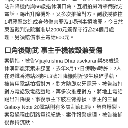
站升降機內與56歲退休漢口角，互相拍攝時擊倒對方
電話，踢出升降機外，又多次推撞對方。副教授被控
1項襲擊致造成身體傷害罪及1項刑事損壞罪，今日於
東區裁判法院獲准以2000元簽保守行為24個月處
理，另須賠償事主電話800元。
口角後動武 事主手機被毀兼受傷
案情指，被告Vijaykrishna Dhanasekaran與56歲退
休漢郭震東素未謀面，去年8月17日傍晚6時許，2人
在港鐵香港站2樓PL8號升降機附近發生瑣碎爭執，
被告用電話拍攝對方，對方隨即以牙還牙。被告敲打
對方電話致電話墮地，再多次推撞對方，將地上電話
踢出升降機。事後事主下肢左臂擦損，事主的三星
Galaxy Note 20電話則有多處刮痕凹痕，螢幕爆裂。
案發過程由閉路電視紀錄。案件報警處理，被告被捕
後保持沉默。