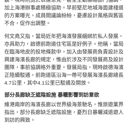
聽，現時則勇於表達意見，甚至主動聯絡部門協調，
加上海港辦事處積極協助。早前堅尼地城海面建棧道
的方案曝光，成員間議論紛紛，憂慮設計風格與舊區
不合，促作出調整。
何文堯又指，當局近年把海濱發展綑綁於私人發展，
亦具助力，啟德前跑道住宅區是好例子。他稱，當局
在臨海地皮的投地條款中，加入由發展商負責設計及
興建海濱長廊的規定，惟由於涉及不同發展商及設計
團隊，事前協調格外重要。發展局指，現時啟德海濱
正陸續駁通，前跑道區沿海一帶可發展海濱長廊總長
4.7公里，其中4.1公里已駁通及開放。
部分長廊缺乏遮陰設施 暴曬影響到訪意欲
維港兩岸的海濱長廊以世界級海景馳名，惟旅遊業界
指出，部分長廊缺乏遮陰設施，憂烈日暴曬減退遊人
到訪的興致。