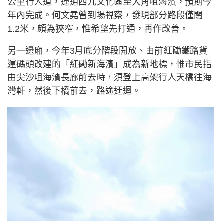
公里行人道，連通西九文化區至大角咀海濱，預期今
年內完成。何文堯曾到場視察，發現部分路段僅闊
1.2米，頗為狹窄，惟希望先打通，再作改善。
另一邊廂，今年3月底分階段開放、由前紅磡鐵路貨
運碼頭改建的「紅磡新海濱」成為新地標，惟市民指
由尖沙咀海濱長廊前去時，須登上高架行人天橋往海
灣軒，然後下橋前去，路途迂迴。