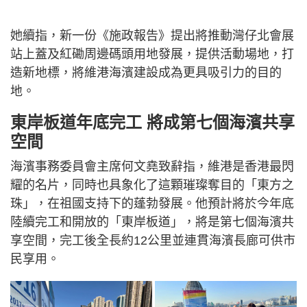
她續指，新一份《施政報告》提出將推動灣仔北會展
站上蓋及紅磡周邊碼頭用地發展，提供活動場地，打
造新地標，將維港海濱建設成為更具吸引力的目的
地。
東岸板道年底完工 將成第七個海濱共享
空間
海濱事務委員會主席何文堯致辭指，維港是香港最閃
耀的名片，同時也具象化了這顆璀璨奪目的「東方之
珠」，在祖國支持下的蓬勃發展。他預計將於今年底
陸續完工和開放的「東岸板道」，將是第七個海濱共
享空間，完工後全長約12公里並連貫海濱長廊可供市
民享用。