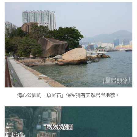
海心公園的「魚尾石」保留獨有天然岩岸地貌。