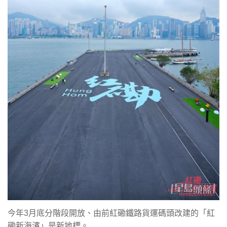
今年3月底分階段開放、由前紅磡鐵路貨運碼頭改建的「紅
磡新海濱」是新地標。