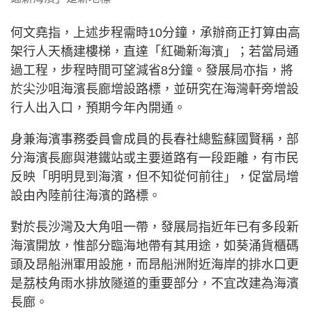
何文堯指，上述步程需時10分鐘，承辦商正打算由高
架行人天橋建樓梯，直達「紅磡新海濱」；若當局通
過工程，步程時間可望減省8分鐘。發展局亦指，將
於尖沙咀海濱長廊增設路標，並研究在海灣軒旁增設
行人出入口，預期今年內開通。
身兼海濱事務委員會成員的長春社總監蘇國賢稱，部
分海濱長廊與港鐵站或主要道路有一段距離，有市民
反映「明明見到海濱，但不知從何前往」，促當局增
設由內陸前往海濱的路標。
對於長沙灣及大角咀一帶，發展局指近年已有多段新
海濱開放，惟部分臨海地帶有其用途，如葵涌貨櫃碼
頭及昂船洲軍用設施，而昂船洲附近海岸的排水口更
是荔枝角雨水排放隧道的重要部分，不宜改建為海濱
長廊。