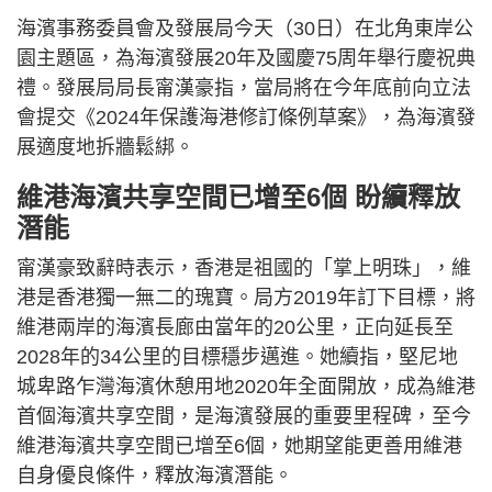
海濱事務委員會及發展局今天（30日）在北角東岸公
園主題區，為海濱發展20年及國慶75周年舉行慶祝典
禮。發展局局長甯漢豪指，當局將在今年底前向立法
會提交《2024年保護海港修訂條例草案》，為海濱發
展適度地拆牆鬆綁。
維港海濱共享空間已增至6個 盼續釋放
潛能
甯漢豪致辭時表示，香港是祖國的「掌上明珠」，維
港是香港獨一無二的瑰寶。局方2019年訂下目標，將
維港兩岸的海濱長廊由當年的20公里，正向延長至
2028年的34公里的目標穩步邁進。她續指，堅尼地
城卑路乍灣海濱休憩用地2020年全面開放，成為維港
首個海濱共享空間，是海濱發展的重要里程碑，至今
維港海濱共享空間已增至6個，她期望能更善用維港
自身優良條件，釋放海濱潛能。