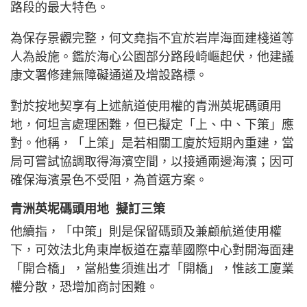
路段的最大特色。
為保存景觀完整，何文堯指不宜於岩岸海面建棧道等
人為設施。鑑於海心公園部分路段崎嶇起伏，他建議
康文署修建無障礙通道及增設路標。
對於按地契享有上述航道使用權的青洲英坭碼頭用
地，何坦言處理困難，但已擬定「上、中、下策」應
對。他稱，「上策」是若相關工廈於短期內重建，當
局可嘗試協調取得海濱空間，以接通兩邊海濱；因可
確保海濱景色不受阻，為首選方案。
青洲英坭碼頭用地 擬訂三策
他續指，「中策」則是保留碼頭及兼顧航道使用權
下，可效法北角東岸板道在嘉華國際中心對開海面建
「開合橋」，當船隻須進出才「開橋」，惟該工廈業
權分散，恐增加商討困難。