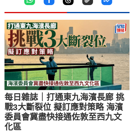
每日雜誌｜打通東九海濱長廊 挑
戰3大斷裂位 擬訂應對策略 海濱
委員會冀盡快接通佐敦至西九文
化區