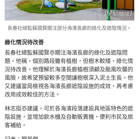
長春社總監蘇國賢關注部分海濱長廊的綠化及遮陰情況。
綠化情況待改善
長春社總監蘇國賢亦關注海濱長廊的綠化及遮陰問
題。他稱，個別路段雖有植樹，但樹木較矮，綠化情
況待改善。他理解於海濱長廊植樹須顧及颱風吹襲的
風險，故希望預留較多空間讓樹根深入泥土生長。他
又建議當局檢視各海濱長廊遮陰設施的成效，再考慮
改用成效較佳的方法。
林志挺亦建議，可於各海濱段落建設具地區特色的遮
陰設施，並增加飲水機及自動販賣機，便利市民及旅
客補給。