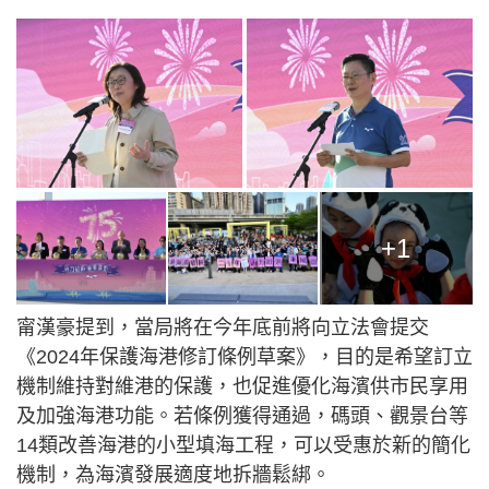
+1
甯漢豪提到，當局將在今年底前將向立法會提交
《2024年保護海港修訂條例草案》，目的是希望訂立
機制維持對維港的保護，也促進優化海濱供市民享用
及加強海港功能。若條例獲得通過，碼頭、觀景台等
14類改善海港的小型填海工程，可以受惠於新的簡化
機制，為海濱發展適度地拆牆鬆綁。