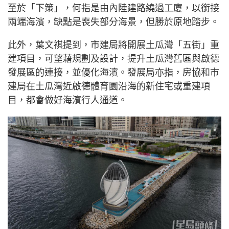
至於「下策」，何指是由內陸建路繞過工廈，以銜接
兩端海濱，缺點是喪失部分海景，但勝於原地踏步。
此外，葉文祺提到，市建局將開展土瓜灣「五街」重
建項目，可望藉規劃及設計，提升土瓜灣舊區與啟德
發展區的連接，並優化海濱。發展局亦指，房協和市
建局在土瓜灣近啟德體育園沿海的新住宅或重建項
目，都會做好海濱行人通道。