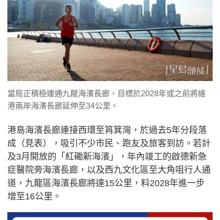
當局正積極連通九龍海濱長廊，目標於2028年或之前將維
港兩岸海濱長廊延伸至34公里。
港島海濱長廊連接西環至筲箕灣，於過去5年分段落
成（見表），吸引不少市民、跑友及旅客到訪。若計
及3月開放的「紅磡新海濱」，年內竣工的啟德新急
症醫院旁海濱長廊，以及西九文化區至大角咀行人通
道，九龍區海濱長廊將達15公里，料2028年進一步
增至16公里。