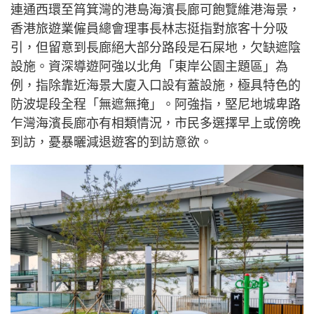
連通西環至筲箕灣的港島海濱長廊可飽覽維港海景，
香港旅遊業僱員總會理事長林志挺指對旅客十分吸
引，但留意到長廊絕大部分路段是石屎地，欠缺遮陰
設施。資深導遊阿強以北角「東岸公園主題區」為
例，指除靠近海景大廈入口設有蓋設施，極具特色的
防波堤段全程「無遮無掩」。阿強指，堅尼地城卑路
乍灣海濱長廊亦有相類情況，市民多選擇早上或傍晚
到訪，憂暴曬減退遊客的到訪意欲。