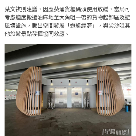
葉文祺則建議，因應葵涌貨櫃碼頭使用放緩，當局可
考慮適度搬遷油麻地至大角咀一帶的貨物起卸區及避
風塘設施，騰出空間發展「遊艇經濟」，與尖沙咀其
他旅遊景點發揮協同效應。