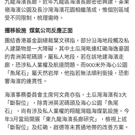
九龍海濱長廊。近年九龍區海濱長廊密密興建，茶果
嶺海濱公園及長沙灣海濱花園相繼落成，惟個別區域
受不同限制，梳理需時。
遷移設施 煤氣公司反應正面
團結香港基金副總裁葉文祺指，部分沿海地段觸及私
人建築物是一大障礙，其中土瓜灣毗連紅磡海逸豪園
的青洲英坭碼頭，屬私人地段，若在該地建海濱走
廊，恐涉私人業權及航道問題。而900米外海心公園
「魚尾石」屬天然岩岸，他指若無法順利銜接，恐影
響海濱的連貫性。
海濱事務委員會主席何文堯亦指，土瓜灣海濱有3大
「斷裂位」，除青洲英泥碼頭及海心公園「魚尾
石」，尚有涉及私人業權的翔龍灣臨海煤氣設施。今
年3月當局開展「東九龍海濱長廊研究」，檢視上述
「斷裂位」及紅磡、啟德等未貫通地帶的改善方案。