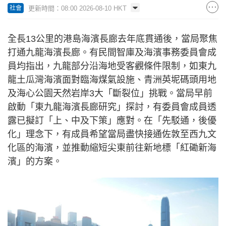
更新時間：08:00 2026-08-10 HKT
社會
全長13公里的港島海濱長廊去年底貫通後，當局聚焦
打通九龍海濱長廊。有民間智庫及海濱事務委員會成
員均指出，九龍部分沿海地受客觀條件限制，如東九
龍土瓜灣海濱面對臨海煤氣設施、青洲英坭碼頭用地
及海心公園天然岩岸3大「斷裂位」挑戰。當局早前
啟動「東九龍海濱長廊研究」探討，有委員會成員透
露已擬訂「上、中及下策」應對。在「先駁通，後優
化」理念下，有成員希望當局盡快接通佐敦至西九文
化區的海濱，並推動縮短尖東前往新地標「紅磡新海
濱」的方案。