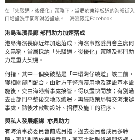
在「先駁通，後優化」策略下，當局於東岸板道的海裕街入
口增設洗手間和淋浴設施。 海濱限定Facebook
港島海濱長廊 部門助力加速落成
港島海濱長廊近年加速落成，海濱事務委員會主席何
文堯稱，當局採納「先駁通，後優化」策略及部門助
力是重大契機。
何指，其中一個突破點是「中環灣仔繞道」竣工前，
獲相關部門配合，由對方平整海濱用地及建設基本設
施後，交由海港辦事處接管，得以盡快開放；有別過
去由部門平整後交地政總署，再經政策局轉交海港辦
事處，隨後才啟動設計、招標及施工的程序。
與私人發展綑綁 亦具助力
有海濱事務委員會前成員指，過去委員會成員多聆