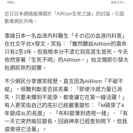
近日日本網絡瘋傳關於「AIRism生死之謎」的討論，引起
數萬網民共鳴。
事緣日本一名血液內科醫生「その辺の血液内科医」
在社交平台X發文，笑指：「雖然聽說AIRism的壽命
只有2至3年，但我根本分不清它到底是生是死，今天
依然穿著『生死不明』的AIRism。」帖文隨即引發大
批網民熱烈迴響。
不少網民分享爆笑經歷，直言因為AIRism「不破不
綻」，很難判斷是否該丟棄：「即使冷感力量已消
失，只要未爛到不能穿，都會讓它在第一線活躍！」
有人更笑指自己的底衫已經嚴重變形：「M碼穿了4
年變成3L的長度」、「布料變薄到透視一樣」、「有
一天它突然瘋狂變長，回過神來已經垂到胯下，但我
還覺得它活著」。