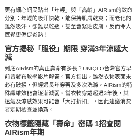
更有細心網民點出「年輕」與「高齡」AIRism的致命
分別：年輕的吸汗快乾，能保持肌膚乾爽；而老化的
雖然吸汗，卻難以乾透，甚至會緊貼皮膚，反而令人
感覺更侷促炎熱！
官方揭秘「服役」期限 穿滿3年涼感大
減
到底AIRism的真正壽命有多長？UNIQLO台灣官方早
前曾發布教學影片解答。官方指出，雖然衣物表面未
必有破損，但經過長年穿著及多次洗滌，AIRism的特
殊纖維效能會逐漸減弱。當衣物穿戴超過3年後，其
透氣及涼感效果可能會「大打折扣」，因此建議消費
者定期檢查並換新。
衣物標籤隱藏「壽命」密碼 1招查閱
AIRism年期