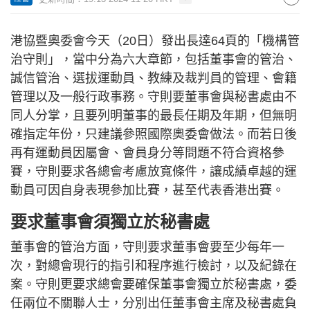
港協暨奧委會今天（20日）發出長達64頁的「機構管
治守則」，當中分為六大章節，包括董事會的管治、
誠信管治、選拔運動員、教練及裁判員的管理、會籍
管理以及一般行政事務。守則要董事會與秘書處由不
同人分掌，且要列明董事的最長任期及年期，但無明
確指定年份，只建議參照國際奧委會做法。而若日後
再有運動員因屬會、會員身分等問題不符合資格參
賽，守則要求各總會考慮放寬條件，讓成績卓越的運
動員可因自身表現參加比賽，甚至代表香港出賽。
要求董事會須獨立於秘書處
董事會的管治方面，守則要求董事會要至少每年一
次，對總會現行的指引和程序進行檢討，以及紀錄在
案。守則更要求總會要確保董事會獨立於秘書處，委
任兩位不關聯人士，分別出任董事會主席及秘書處負