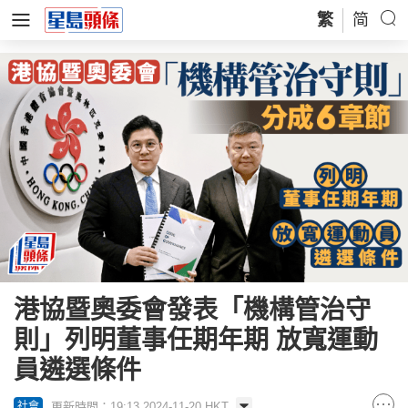
繁
简
港協暨奧委會發表「機構管治守
則」列明董事任期年期 放寬運動
員遴選條件
更新時間：19:13 2024-11-20 HKT
社會