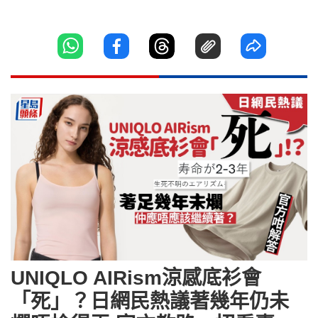
UNIQLO AIRism涼感底衫會
「死」？日網民熱議著幾年仍未