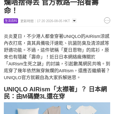
爛唔捨得丟 官方教路一招看壽
命！
更新時間：17:20 2026-08-05 HKT
生活百科
炎炎夏日，不少港人都會穿著UNIQLO的AIRism涼感
內衣打底，貪其具備吸汗速乾、抗菌防臭及清涼感等
舒適功能。不過，這件號稱「夏日恩物」的底衫，原
來也有隱藏「壽命」！近日日本網絡瘋傳關於
「AIRism生死之謎」的討論，引起數萬網民共鳴。到
底穿了幾年依然無穿無爛的AIRism，還應否繼續著？
UNIQLO官方就親自為大家拆解迷思。
UNIQLO AIRism「太襟著」？ 日本網
民：由M碼變3L還在穿