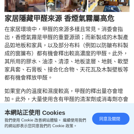
家居隱藏甲醛來源 香煙氣霧屬高危
在家居環境中，甲醛的來源多樣且常見。消委會指
出，香煙氣霧是甲醛的重要源頭；而新製成的木製產
品如地板和家具，以及部分布料（例如以防皺布料製
成的窗簾布）都有機會釋出較高濃度的甲醛。此外，
其所用的膠水、油漆、清漆、地板塗層、地氈、軟塑
家具套、石膏板、接合化合物、天花瓦及木製壁板等
都有機會釋放甲醛。
如果室內的溫度和濕度較高，甲醛的釋出量亦會增
加。此外，大量使用含有甲醛的清潔劑或消毒劑亦會
影響室內的空氣質素。而在裝修工程中所用的溶劑、
本網站正使用 Cookies
黏合劑和油漆，亦是揮發性有機化合物（VOCs）的
同意及關閉
我們使用 Cookie 改善網站體驗。 繼續使用我們
源頭。
的網站即表示您同意我們的 Cookie 政策。