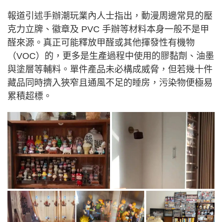
報道引述手辦潮玩業內人士指出，動漫周邊常見的壓
克力立牌、徽章及 PVC 手辦等材料本身一般不是甲
醛來源。真正可能釋放甲醛或其他揮發性有機物
（VOC）的，更多是生產過程中使用的膠黏劑、油墨
與塗層等輔料。單件產品未必構成威脅，但若幾十件
藏品同時擠入狹窄且通風不足的睡房，污染物便極易
累積超標。