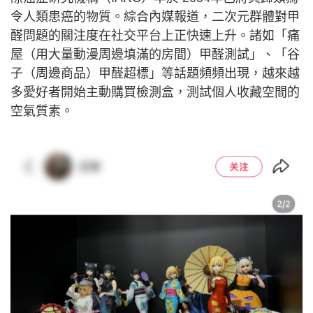
令人類患癌的物質。綜合內媒報道，二次元群體對甲
醛問題的關注度在社交平台上正快速上升。諸如「痛
屋（用大量動漫周邊填滿的房間）甲醛測試」、「谷
子（周邊商品）甲醛超標」等話題頻頻出現，越來越
多愛好者開始主動購買檢測盒，測試個人收藏空間的
空氣質素。