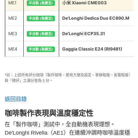
ME1
小米 Xiaomi CME003
半自動 (無磨豆)
ME2
De'Longhi Dedica Duo EC890.M
半自動 (無磨豆)
ME3
De'Longhi ECP35.31
半自動 (無磨豆)
ME4
Gaggia Classic E24 (RI9481)
半自動 (無磨豆)
*註：上述所有評分細項（製作咖啡、使用方便及設定、寧靜程度、省電程度）
與「總評」之滿分皆為 5 分。
返回目錄
咖啡製作表現與溫度穩定性
在「製作咖啡」測試中，全自動機表現理想。
De'Longhi Rivelia（AE1）在連續沖調時咖啡溫度穩