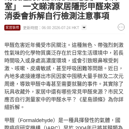
室」 一文睇清家居隱形甲醛來源
消委會拆解自行檢測注意事項
更新時間：06:00 2026-07-24 HKT
家居裝修
甲醛危害近年備受市民關注。這種無色、帶強烈刺激
性氣味的化學物質廣泛存在於日常生活環境中，若長
時間吸入或身處高濃度環境，或會引致眼鼻喉受刺
激、咳嗽、皮膚敏感，甚至呼吸困難等問題。近日，
內地多處接連爆出市民因家中囤積大量手辦及二次元
周邊，導致甲醛中毒甚至需要就醫的事件。其實除了
玩具收藏外，家居中還有哪些常見甲醛來源？市民又
應否自行測量家中的甲醛水平？《星島頭條》為你詳
細拆解。
甲醛（Formaldehyde）是一種具揮發性的氣體，國
際癌症研究機構（IARC）早於 2004年已將其歸類為