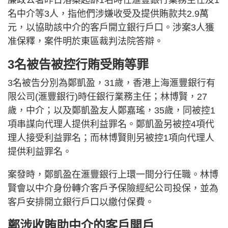
名中介等3人，指他們涉嫌收受及提供賄款共2.9萬
元，以協助該中介的客戶開立銀行戶口。涉案3人獲
准保釋，案件明於東區裁判法院答辯。
3名被告被控行賄受賄等罪
3名被告分別為鄭凱盈，31歲，香港上海滙豐銀行有
限公司(滙豐銀行)時任銀行業務主任；林博賢，27
歲，中介；以及鄭凱盈友人鄭嘉瑤，35歲，同被控1
項串謀向代理人提供利益罪名。鄭凱盈另被控4項代
理人接受利益罪名；而林博賢則另被控1項向代理人
提供利益罪名。
案發時，鄭凱盈在滙豐銀行上環一間分行任職。林博
賢會以中介身份轉介客戶予保險經紀公司投保，並為
客戶安排開立銀行戶口以繳付保費。
鄭涉收賄助中介的客戶開戶