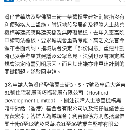
灣仔秀華坊及聖佛蘭士街一帶舊樓重建計劃被指沒有
利便殘疾人士設施，附近地段發展商及視障人士慈善
機構等建議應興建天橋及無障礙通道，去年入稟高院
申請司法覆核，要求城規會重新考慮。高浩文法官今
頒布書面判詞，指城規會決定「部份同意」重建計劃
時已妥善考慮其建議及公眾意見，法例也沒有規定城
規會決定時需列明原因，而且其建議亦非重建計劃的
關鍵問題，遂駁回申請。
3名申請人為灣仔聖佛蘭士街3、5、7號及皇后大道東
61號住宅發展商巧福發展有限公司（Hostford
Development Limited）、關注視障人士慈善機構黑
暗中對話（香港）基金會有限公司以及灣仔區議會主
席黃宏泰；答辯人為城規會；利害關係方則包括聖佛
蘭士街8至12號及秀華坊31至36號業主堅雄有限公