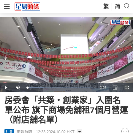
繁
简
Remaining
-
2:04
Loaded
:
Play
Unmute
Picture-
Full
25.29%
in-
Picture
Time
房委會「共築・創業家」入圍名
單公布 旗下商場免舖租7個月營運
（附店舖名單）
更新時間：12:33 2024-10-02 HKT
社會