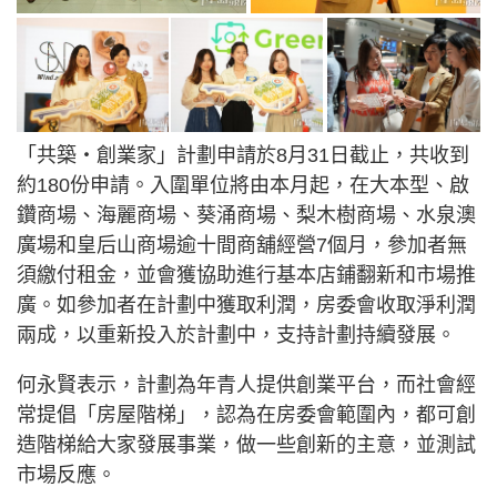
「共築・創業家」計劃申請於8月31日截止，共收到
約180份申請。入圍單位將由本月起，在大本型、啟
鑽商場、海麗商場、葵涌商場、梨木樹商場、水泉澳
廣場和皇后山商場逾十間商舖經營7個月，參加者無
須繳付租金，並會獲協助進行基本店鋪翻新和市場推
廣。如參加者在計劃中獲取利潤，房委會收取淨利潤
兩成，以重新投入於計劃中，支持計劃持續發展。
何永賢表示，計劃為年青人提供創業平台，而社會經
常提倡「房屋階梯」，認為在房委會範圍內，都可創
造階梯給大家發展事業，做一些創新的主意，並測試
市場反應。