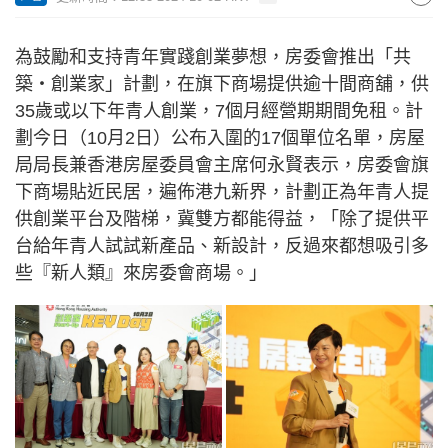
為鼓勵和支持青年實踐創業夢想，房委會推出「共
築・創業家」計劃，在旗下商場提供逾十間商舖，供
35歲或以下年青人創業，7個月經營期期間免租。計
劃今日（10月2日）公布入圍的17個單位名單，房屋
局局長兼香港房屋委員會主席何永賢表示，房委會旗
下商場貼近民居，遍佈港九新界，計劃正為年青人提
供創業平台及階梯，冀雙方都能得益，「除了提供平
台給年青人試試新產品、新設計，反過來都想吸引多
些『新人類』來房委會商場。」