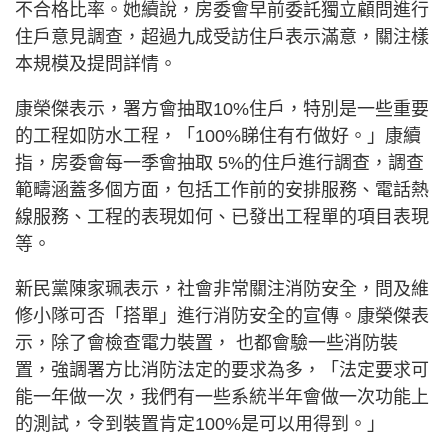
不合格比率。她續說，房委會早前委託獨立顧問進行
住戶意見調查，超過九成受訪住戶表示滿意，關注樣
本規模及提問詳情。
康榮傑表示，署方會抽取10%住戶，特別是一些重要
的工程如防水工程，「100%睇住有冇做好。」康續
指，房委會每一季會抽取 5%的住戶進行調查，調查
範疇涵蓋多個方面，包括工作前的安排服務、電話熱
線服務、工程的表現如何、已發出工程單的項目表現
等。
新民黨陳家珮表示，社會非常關注消防安全，問及維
修小隊可否「搭單」進行消防安全的宣傳。康榮傑表
示，除了會檢查電力裝置， 也都會驗一些消防裝
置，強調署方比消防法定的要求為多，「法定要求可
能一年做一次，我們有一些系統半年會做一次功能上
的測試，令到裝置肯定100%是可以用得到。」