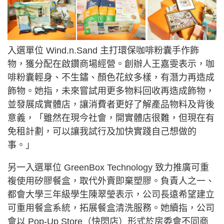
入選單位 Wind.n.Sand 主打環保咖啡粉囊手作飾
物，獲分配在啟鑽商場經營。創辦人王嘉雯表示，咖
啡粉囊輕身、不生鏽、顏色花紋多樣，有潛力再造成
飾物。她指，未來嘗試用更多物料回收再造成飾物，
並發展成實體店，讓消費者更好了解產品物料及背後
意義，「雖然在現今社會，開實體店很難，但現在有
免租計劃，可以讓我試行及加快實踐自己想做的
事。」
另一入選單位 GreenBox Technology 致力推廣可重
複使用矽膠餐盒，取代外賣即棄塑膠。負責人之一、
都會大學三年級學生陳翠瑩表示，公司長遠希望建立
可重用餐盒系統，拓展餐盒清洗服務。她續指，公司
會以 Pop-Up Store（快閃店）形式於房委會不同商