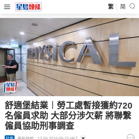
繁
简
舒適堡結業︱勞工處暫接獲約720
名僱員求助 大部分涉欠薪 將聯繫
僱員協助刑事調查
更新時間：13:59 2024-09-23 HKT
社會