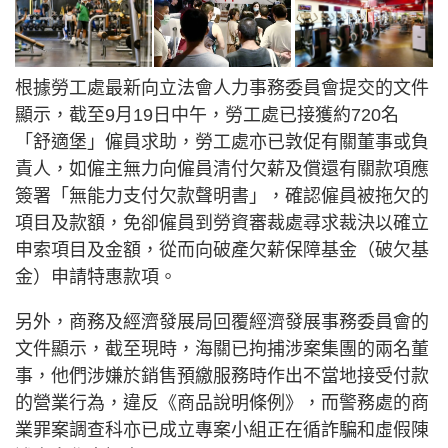
根據勞工處最新向立法會人力事務委員會提交的文件
顯示，截至9月19日中午，勞工處已接獲約720名
「舒適堡」僱員求助，勞工處亦已敦促有關董事或負
責人，如僱主無力向僱員清付欠薪及償還有關款項應
簽署「無能力支付欠款聲明書」，確認僱員被拖欠的
項目及款額，免卻僱員到勞資審裁處尋求裁決以確立
申索項目及金額，從而向破產欠薪保障基金（破欠基
金）申請特惠款項。
另外，商務及經濟發展局回覆經濟發展事務委員會的
文件顯示，截至現時，海關已拘捕涉案集團的兩名董
事，他們涉嫌於銷售預繳服務時作出不當地接受付款
的營業行為，違反《商品說明條例》，而警務處的商
業罪案調查科亦已成立專案小組正在循詐騙和虛假陳