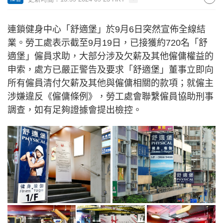
連鎖健身中心「舒適堡」於9月6日突然宣佈全線結
業。勞工處表示截至9月19日，已接獲約720名「舒
適堡」僱員求助，大部分涉及欠薪及其他僱傭權益的
申索，處方已嚴正警告及要求「舒適堡」董事立即向
所有僱員清付欠薪及其他與僱傭相關的款項；就僱主
涉嫌違反《僱傭條例》，勞工處會聯繫僱員協助刑事
調查，如有足夠證據會提出檢控。