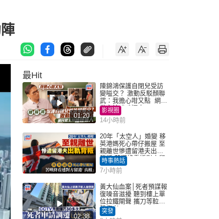
助陣
最Hit
陳錦鴻保護自閉兒受訪
變嗌交？ 激動反駁顏聯
武：我擔心咁又點 網民
批主持咄咄逼人
影視圈
01:20
14小時前
20年「太空人」婚變 移
英港媽死心帶仔搬屋 至
親離世慘遭留港夫出軌
背叛 苦嘆終看透對方留
時事熱話
港「真相」｜Juicy叮
7小時前
黃大仙血案│死者預謀報
復噪音滋擾 聽到樓上單
位拉鐵閘聲 攜刀等𨋢伏
擊傷者
突發
02:38