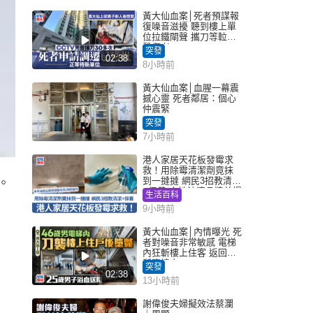
黃大仙血案│死者預謀報
復噪音滋擾 聽到樓上單
位拉鐵閘聲 攜刀等𨋢伏
擊傷者
突發
02:38
8小時前
黃大仙血案│血腥一幕震
撼心靈 死者鄰居：個心
仲震緊
突發
7小時前
港人家居天花板發霉求
救！用除霉清潔劑竟抹
到一撻撻 網民3招教清潔
。
+保養 本地油漆品牌曾提
生活百科
醒勿用1物防變色
9小時前
黃大仙血案│內情曝光 死
者對噪音非常敏感 電梯
內狂斬樓上住客 返回住
所墮樓亡
突發
02:38
13小時前
謝偉俊夫婦擬效法蔡瀾