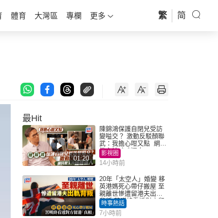
繁
简
育
體育
大灣區
專欄
更多
最Hit
陳錦鴻保護自閉兒受訪
變嗌交？ 激動反駁顏聯
武：我擔心咁又點 網民
批主持咄咄逼人
影視圈
01:20
14小時前
20年「太空人」婚變 移
英港媽死心帶仔搬屋 至
親離世慘遭留港夫出軌
背叛 苦嘆終看透對方留
時事熱話
港「真相」｜Juicy叮
7小時前