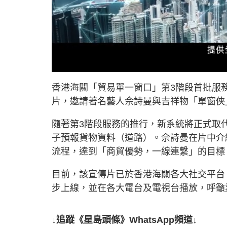
U
n
m
u
香港海關「貿易單一窗口」第3階段首批服
t
e
片，邀請著名藝人佘詩曼與吉祥物「單窗俠
隨著第3階段服務的推行，新系統將正式取代
子預報貨物資料（道路）。佘詩曼在片中介
流程，達到「商貿優勢，一線連繫」的目標
目前，該宣傳片已於香港海關各大社交平台（包括
步上線，並在各大電台及電視台播放，呼籲
↓追蹤《星島頭條》WhatsApp頻道↓