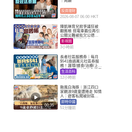
｜周顯
投資理財
2026-08-07 06:00 HKT
陳凱琳育兒掀爭議狂被
翻舊帳 搭電車霸位再引
公關災難被批欠公德心
網民質疑扮貼地？
影視圈
3小時前
長者社區服務券｜每月
$541換過萬元社區券服
務！護理/膳食/治療/上門
或中心任揀 1條件免資產
生活百科
審查（附申請資格及教
12小時前
學）
颱風白海豚︱浙江四口
家觀浪9歲童遭捲走 知情
人：遊客私闖被封區域
︱有片
即時中國
00:35
51分鐘前