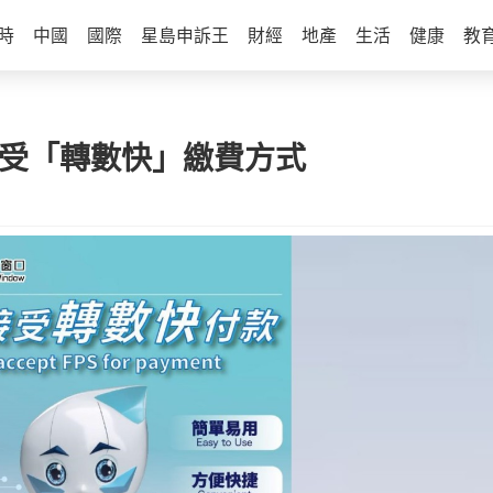
時
中國
國際
星島申訴王
財經
地產
生活
健康
教
接受「轉數快」繳費方式