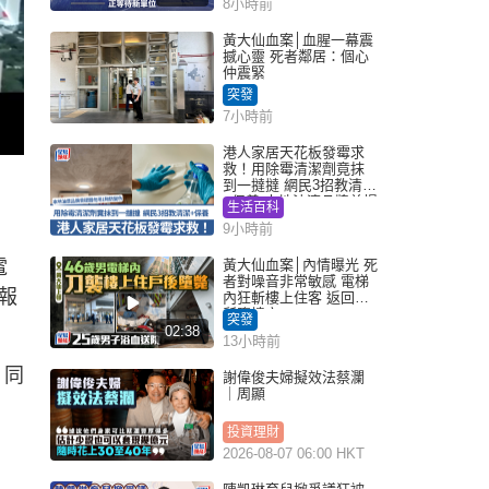
8小時前
黃大仙血案│血腥一幕震
撼心靈 死者鄰居：個心
仲震緊
突發
7小時前
港人家居天花板發霉求
救！用除霉清潔劑竟抹
到一撻撻 網民3招教清潔
+保養 本地油漆品牌曾提
生活百科
醒勿用1物防變色
9小時前
電
黃大仙血案│內情曝光 死
者對噪音非常敏感 電梯
報
內狂斬樓上住客 返回住
所墮樓亡
突發
02:38
13小時前
）同
謝偉俊夫婦擬效法蔡瀾
｜周顯
投資理財
2026-08-07 06:00 HKT