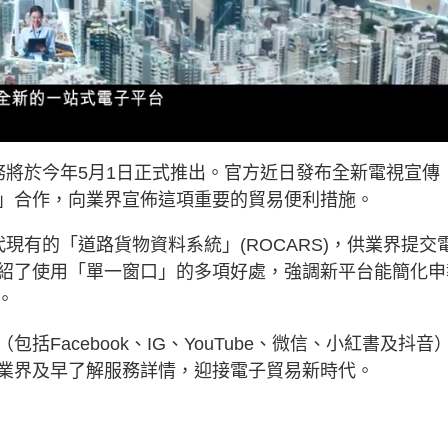
L
o
a
d
務將於今年5月1日正式推出。官方近日發布全新電視宣傳
e
d
:
」合作，向業界宣佈這項重要的貿易便利措施。
1
0
0
.
0
現有的「道路貨物資料系統」(ROCARS)，供業界提交
0
%
紹了使用「單一窗口」的多項好處，強調新平台能簡化申
。
Facebook、IG、YouTube、微信、小紅書及抖音
業界及早了解服務詳情，迎接電子貿易新時代。