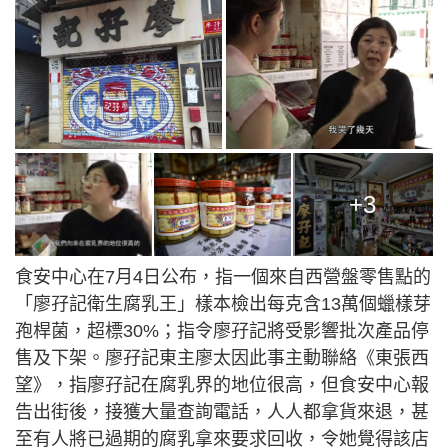
+3
食安中心在7月4日公布，指一個來自西營盤零售點的
「廖孖記衛生腐乳王」樣本檢出每克含13萬個蠟樣芽
孢桿菌，超標30%；指令廖孖記將受影響批次產品停
售及下架。廖孖記東主廖太因此事主動聯絡《東張西
望》，指廖孖記在腐乳界的地位很高，但食安中心報
告出街後，接獲大量查詢電話，人人都拿貨來退，甚
至有人將已過期的腐乳拿來要求回收，令她覺得該店