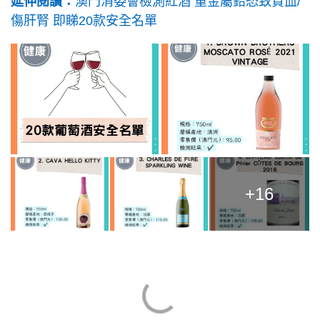
延伸閱讀：
澳門消委會檢測紅酒 重金屬鉛恐致貧血/
傷肝腎 即睇20款安全名單
+16