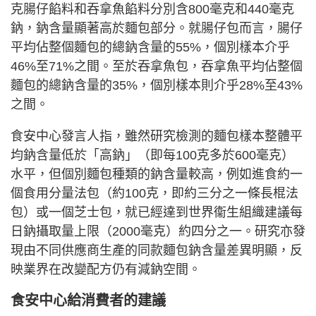
克腸仔餡料和吞拿魚餡料分別含800毫克和440毫克
鈉，鈉含量顯著高於麵包部分。就腸仔包而言，腸仔
平均佔整個麵包的總鈉含量的55%，個別樣本介乎
46%至71%之間。至於吞拿魚包，吞拿魚平均佔整個
麵包的總鈉含量的35%，個別樣本則介乎28%至43%
之間。
食安中心發言人指，雖然研究檢測的麵包樣本整體平
均鈉含量低於「高鈉」（即每100克多於600毫克）
水平，但個別麵包種類的鈉含量較高，例如進食約一
個食用分量法包（約100克，即約三分之一條長棍法
包）或一個芝士包，就已經達到世界衞生組織建議每
日鈉攝取量上限（2000毫克）約四分之一。研究亦發
現由不同供應商生產的同款麵包鈉含量差異明顯，反
映業界在改變配方仍有減鈉空間。
食安中心給消費者的建議