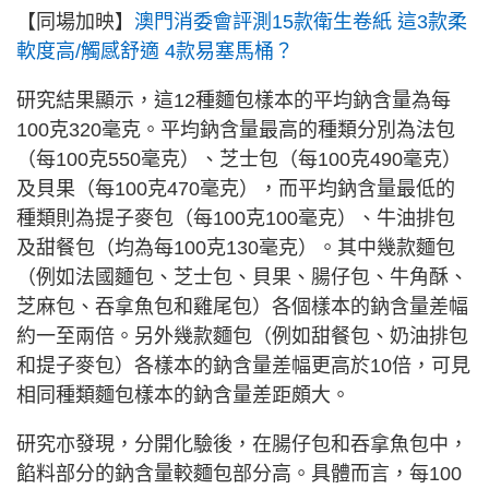
【同場加映】
澳門消委會評測15款衛生卷紙 這3款柔
軟度高/觸感舒適 4款易塞馬桶？
研究結果顯示，這12種麵包樣本的平均鈉含量為每
100克320毫克。平均鈉含量最高的種類分別為法包
（每100克550毫克）、芝士包（每100克490毫克）
及貝果（每100克470毫克），而平均鈉含量最低的
種類則為提子麥包（每100克100毫克）、牛油排包
及甜餐包（均為每100克130毫克）。其中幾款麵包
（例如法國麵包、芝士包、貝果、腸仔包、牛角酥、
芝麻包、吞拿魚包和雞尾包）各個樣本的鈉含量差幅
約一至兩倍。另外幾款麵包（例如甜餐包、奶油排包
和提子麥包）各樣本的鈉含量差幅更高於10倍，可見
相同種類麵包樣本的鈉含量差距頗大。
研究亦發現，分開化驗後，在腸仔包和吞拿魚包中，
餡料部分的鈉含量較麵包部分高。具體而言，每100