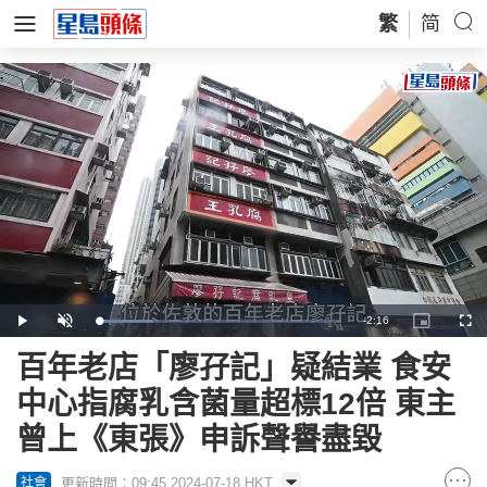
繁
简
Remaining
-
2:16
Loaded
:
Play
Unmute
Picture-
Full
22.88%
in-
Picture
Time
百年老店「廖孖記」疑結業 食安
中心指腐乳含菌量超標12倍 東主
曾上《東張》申訴聲譽盡毀
更新時間：09:45 2024-07-18 HKT
社會