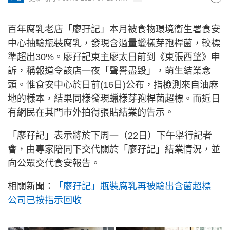
百年腐乳老店「廖孖記」本月被食物環境衞生署食安
中心抽驗瓶裝腐乳，發現含過量蠟樣芽孢桿菌，較標
準超出30%。廖孖記東主廖太日前到《東張西望》申
訴，稱報道令該店一夜「聲譽盡毀」，萌生結業念
頭。惟食安中心於日前(16日)公布，指檢測來自油麻
地的樣本，結果同樣發現蠟樣芽孢桿菌超標。而近日
有網民在其門巿外拍得張貼結業的告示。
「廖孖記」表示將於下周一（22日）下午舉行記者
會，由專家陪同下交代關於「廖孖記」結業情況，並
向公眾交代食安報告。
相關新聞：
「廖孖記」瓶裝腐乳再被驗出含菌超標
公司已按指示回收