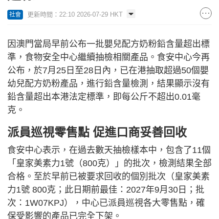
更新時間：22:10 2026-07-29 HKT
社會
因澳門當局早前公布一批嬰兒配方奶粉鉛含量超出標
準，食物安全中心繼續抽檢相關產品。食安中心今再
公布，於7月25日至28日內，已在港抽取超過50個嬰
幼兒配方奶粉產品，進行鉛含量檢測，結果顯示沒有
鉛含量超出本港法定標準，即每公斤不超出0.01毫
克。
派員巡視零售點 促進口商妥善回收
食安中心表示，在過去數天抽檢樣本中，包含了11個
「皇家美素力1號（800克）」的批次，檢測結果全部
合格。至於早前已被要求回收的個別批次（皇家美素
力1號 800克；此日期前最佳：2027年9月30日；批
次：1W07KPJ），中心已派員巡視各大零售點，確
保受影響的產品已完全下架。