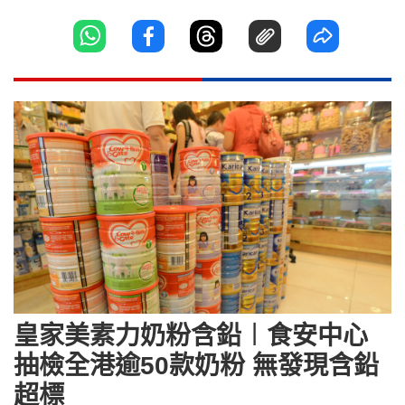
皇家美素力奶粉含鉛︱食安中心
抽檢全港逾50款奶粉 無發現含鉛
超標