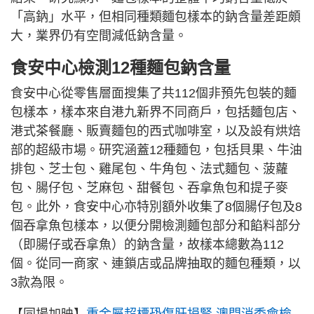
「高鈉」水平，但相同種類麵包樣本的鈉含量差距頗
大，業界仍有空間減低鈉含量。
食安中心檢測12種麵包鈉含量
食安中心從零售層面搜集了共112個非預先包裝的麵
包樣本，樣本來自港九新界不同商戶，包括麵包店、
港式茶餐廳、販賣麵包的西式咖啡室，以及設有烘焙
部的超級市場。研究涵蓋12種麵包，包括貝果、牛油
排包、芝士包、雞尾包、牛角包、法式麵包、菠蘿
包、腸仔包、芝麻包、甜餐包、吞拿魚包和提子麥
包。此外，食安中心亦特別額外收集了8個腸仔包及8
個吞拿魚包樣本，以便分開檢測麵包部分和餡料部分
（即腸仔或吞拿魚）的鈉含量，故樣本總數為112
個。從同一商家、連鎖店或品牌抽取的麵包種類，以
3款為限。
【同場加映】
重金屬超標恐傷肝損腎 澳門消委會檢