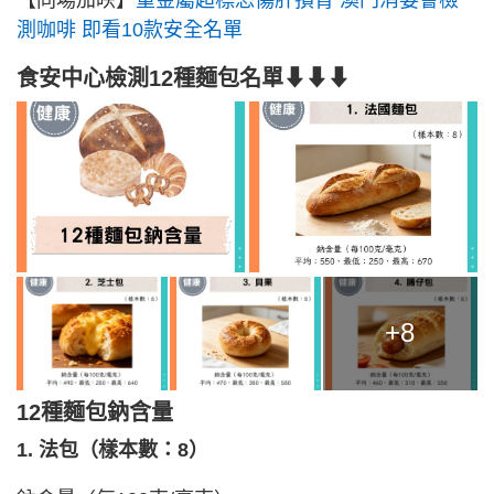
測咖啡 即看10款安全名單
食安中心檢測12種麵包名單⬇⬇⬇
+8
12種麵包鈉含量
1. 法包（樣本數：8）