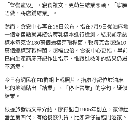
「聲譽盡毀」，寢食難安，更萌生結業念頭，「寧願
唔做，將店鋪結業」。
然而，食安中心再在16日公布，指在7月9日從油麻地
一個零售點就其瓶裝腐乳樣本進行檢測，結果顯示該
樣本每克含130萬個蠟樣芽孢桿菌，較每克含超過10
萬個蠟樣芽孢桿菌，超標12倍。食安中心更指，早前
已向生產商廖孖記作出指示，惟跟進檢測的結果仍屬
不滿意。
今日有網民在FB群組上載照片，指廖孖記位於油麻
地的地舖貼出「結業」、「停止營業」的字句，疑似
結業。
根據旅發局文章介紹，廖孖記自1905年創立，家傳經
營至第四代，有給餐廳供貨，比如灣仔福臨門酒家。