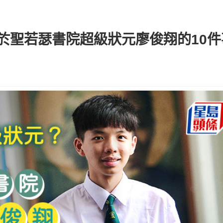
於聖若瑟書院超級狀元廖俊翔的10件