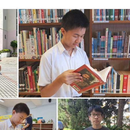
g
T
i
m
e