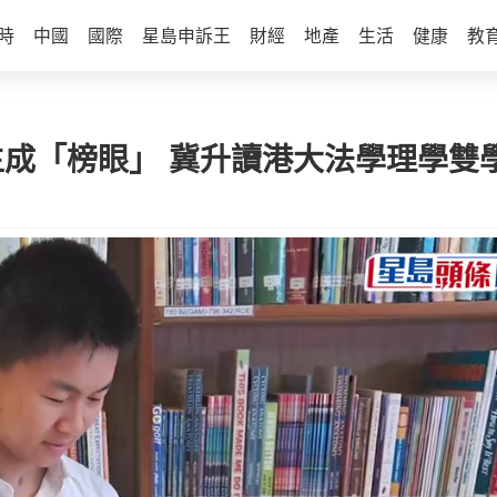
時
中國
國際
星島申訴王
財經
地產
生活
健康
教
級生成「榜眼」 冀升讀港大法學理學雙