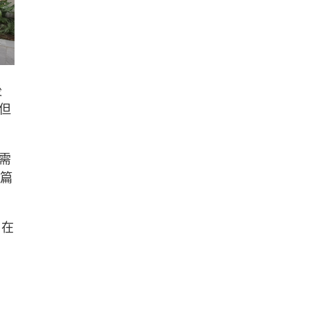
後
但
需
2篇
，在