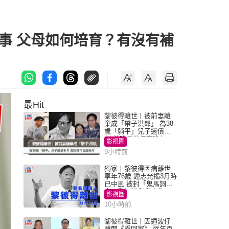
事 父母如何培育？有沒有補
最Hit
黎彼得離世丨被前妻離
棄成「帶子洪郎」 為38
歲「躺平」兒子還債多
年 曾盼尋伴侶度晚年
影視圈
9小時前
獨家丨黎彼得因病離世
享年76歲 鍾志光揭3月時
已中風 被封「鬼馬詞
人」與許冠傑多合作
影視圈
10小時前
黎彼得離世丨因通波仔
離開《愛回家》 近年百