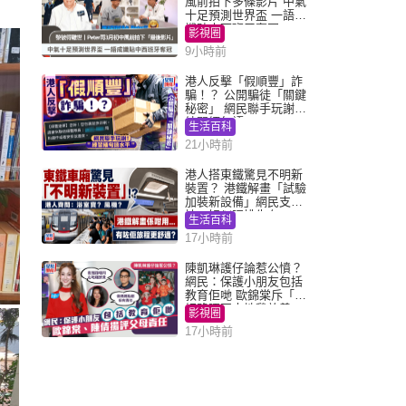
風前拍下多條影片 中氣
十足預測世界盃 一語成
讖貼中西班牙奪冠
影視圈
9小時前
港人反擊「假順豐」詐
騙！？ 公開騙徒「關鍵
秘密」 網民聯手玩謝：
練習緬甸語
生活百科
21小時前
港人搭東鐵驚見不明新
裝置？ 港鐵解畫「試驗
加裝新設備」網民支
持：好似呢排先有
生活百科
17小時前
陳凱琳護仔論惹公憤？
網民：保護小朋友包括
教育佢哋 歐錦棠斥「養
細路唔同走地雞放養」
影視圈
17小時前