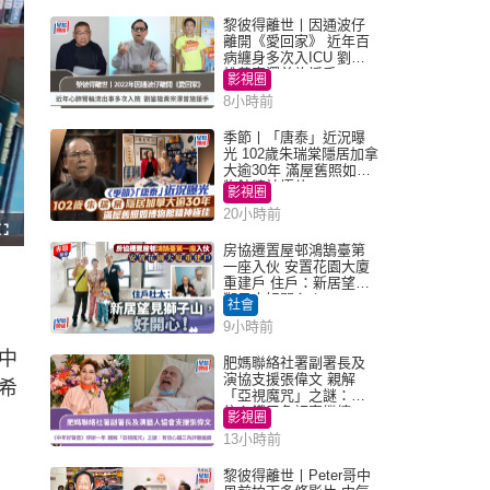
黎彼得離世丨因通波仔
離開《愛回家》 近年百
病纏身多次入ICU 劉鑾
雄黃宗澤曾施援手
影視圈
8小時前
季節丨「唐泰」近況曝
光 102歲朱瑞棠隱居加拿
大逾30年 滿屋舊照如博
物館精神極佳
影視圈
20小時前
F
u
房協遷置屋邨鴻鵠臺第
l
一座入伙 安置花園大廈
l
s
重建戶 住戶：新居望見
c
獅子山好開心！
r
社會
e
e
9小時前
n
中
肥媽聯絡社署副署長及
演協支援張偉文 親解
希
「亞視魔咒」之謎：有
信心鐵三角評審繼續
影視圈
13小時前
黎彼得離世丨Peter哥中