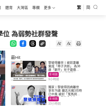
繁
简
育
體育
大灣區
專欄
更多
學位 為弱勢社群發聲
最Hit
黎彼得離世丨被前妻離
棄成「帶子洪郎」 為38
歲「躺平」兒子還債多
年 曾盼尋伴侶度晚年
影視圈
9小時前
獨家丨黎彼得因病離世
享年76歲 鍾志光揭3月時
已中風 被封「鬼馬詞
人」與許冠傑多合作
影視圈
10小時前