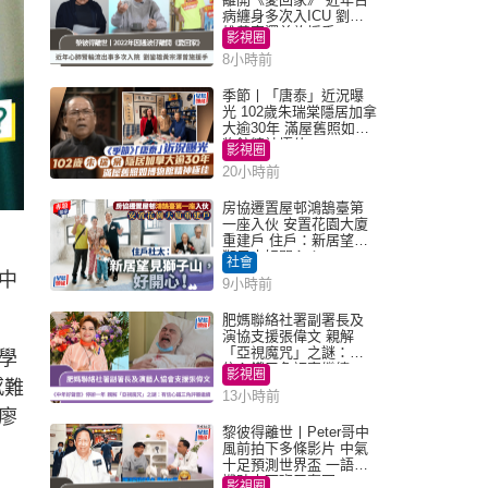
病纏身多次入ICU 劉鑾
雄黃宗澤曾施援手
影視圈
8小時前
季節丨「唐泰」近況曝
光 102歲朱瑞棠隱居加拿
大逾30年 滿屋舊照如博
物館精神極佳
影視圈
20小時前
房協遷置屋邨鴻鵠臺第
一座入伙 安置花園大廈
重建戶 住戶：新居望見
獅子山好開心！
社會
中
9小時前
肥媽聯絡社署副署長及
演協支援張偉文 親解
「亞視魔咒」之謎：有
學
信心鐵三角評審繼續
影視圈
感難
13小時前
廖
黎彼得離世丨Peter哥中
風前拍下多條影片 中氣
十足預測世界盃 一語成
讖貼中西班牙奪冠
影視圈