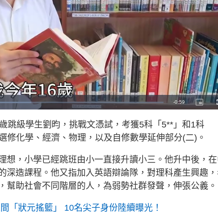
R
-
0:59
P
i
c
e
t
歲跳級學生劉昀，挑戰文憑試，考獲5科「5**」和1科
u
r
m
e
別選修化學、經濟、物理，以及自修數學延伸部分(二)。
-
i
a
n
-
理想，小學已經跳班由小一直接升讀小三。他升中後，在
P
i
i
c
的深造課程。他又指加入英語辯論隊，對理科產生興趣，
t
n
u
r
，幫助社會不同階層的人，為弱勢社群發聲，伸張公義。
e
i
n
八間「狀元搖籃」 10名尖子身份陸續曝光！