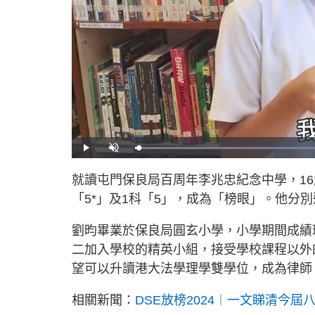
L
P
U
o
l
n
a
a
m
d
y
u
就讀屯門保良局百周年李兆忠紀念中學，16
e
t
d
e
:
「5*」及1科「5」，成為「榜眼」。他分
5
4
.
0
4
劉昀畢業於保良局圓玄小學，小學期間成績
%
二加入學校的精英小組，接受學校課程以外
望可以升讀港大法學理學雙學位，成為律師
相關新聞：
DSE放榜2024︱一文睇清今屆