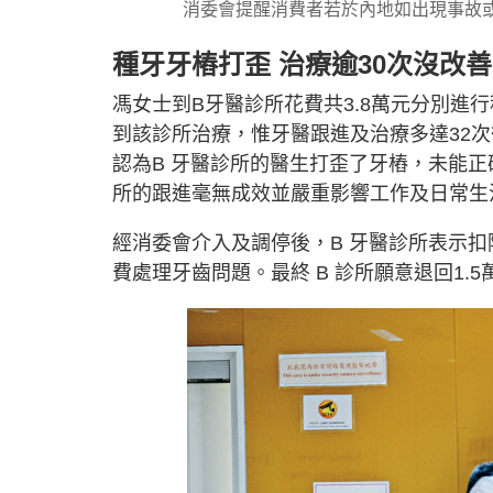
消委會提醒消費者若於內地如出現事故
種牙牙樁打歪 治療逾30次沒改善
馮女士到B牙醫診所花費共3.8萬元分別進
到該診所治療，惟牙醫跟進及治療多達32
認為B 牙醫診所的醫生打歪了牙樁，未能
所的跟進毫無成效並嚴重影響工作及日常生
經消委會介入及調停後，B 牙醫診所表示
費處理牙齒問題。最終 B 診所願意退回1.5