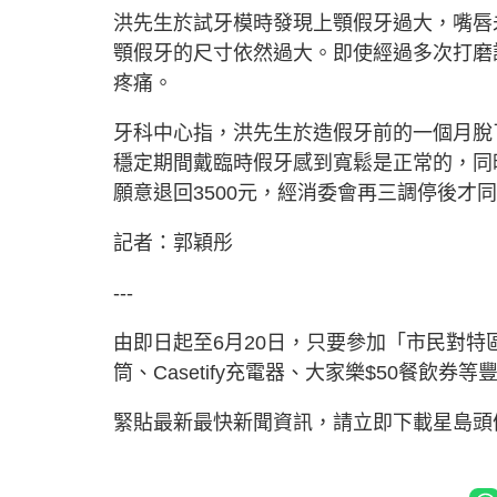
洪先生於試牙模時發現上顎假牙過大，嘴唇
顎假牙的尺寸依然過大。即使經過多次打磨
疼痛。
牙科中心指，洪先生於造假牙前的一個月脫
穩定期間戴臨時假牙感到寬鬆是正常的，同
願意退回3500元，經消委會再三調停後才同
記者：郭穎彤
---
由即日起至6月20日，只要參加「市民對特區
筒、Casetify充電器、大家樂$50餐飲券
緊貼最新最快新聞資訊，請立即下載星島頭條