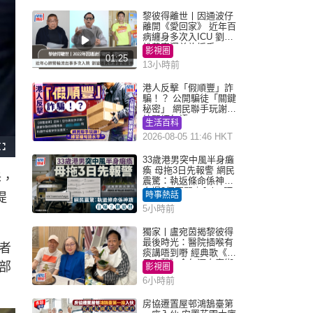
黎彼得離世丨因通波仔
離開《愛回家》 近年百
病纏身多次入ICU 劉鑾
雄黃宗澤曾施援手
影視圈
01:25
13小時前
港人反擊「假順豐」詐
騙！？ 公開騙徒「關鍵
秘密」 網民聯手玩謝：
練習緬甸語
生活百科
2026-08-05 11:46 HKT
F
u
33歲港男突中風半身癱
l
瘓 母拖3日先報警 網民
l
訴，
s
震驚：執返條命係神蹟
c
自爆2個惡習｜Juicy叮
r
時事熱話
提
e
e
5小時前
n
獨家丨盧宛茵揭黎彼得
最後時光：醫院插喉有
者
痰講唔到嘢 經典歌《浪
子心聲》金句源自廟街
部
影視圈
睇相佬
6小時前
房協遷置屋邨鴻鵠臺第