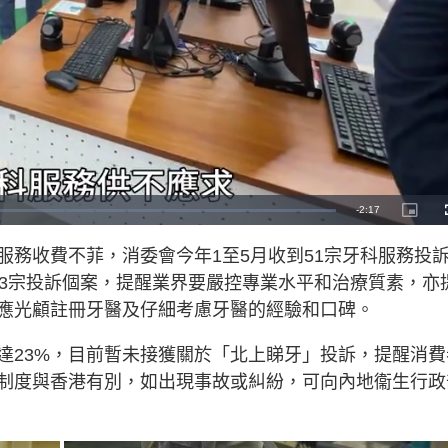
R
-
2:17
P
i
c
e
t
服務收費不菲，消委會今年1至5月收到51宗牙科服務投
u
r
m
e
的3宗投訴個案，提醒業界要嚴控專業水平和治療質素，亦
-
i
a
n
應光顧註冊牙醫及仔細考慮牙醫的經驗和口碑。
-
P
i
i
c
達23%，目前暫未接獲關於「北上睇牙」投訴，提醒消費
t
n
u
r
制度與香港有別，如出現事故或糾紛，可向內地衞生行政
e
i
n