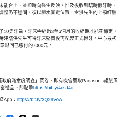
未能合上，並即時向醫生反映，惟及後收到臨時假牙時，
調整仍不穩固，須以膠水固定位置，令洪先生的上顎紅腫
了10隻牙齒，牙床需經過3至6個月的收縮期才能夠穩定
時建議洪先生可待牙床堅實後再配製正式假牙。中心最初
意退回已繳付的7000元。
政府滿意度調查」問卷，即有機會贏取Panasonic護髮
等豐富禮品。即點擊
https://bit.ly/4csd4qL
App：
https://bit.ly/3Q29Vow