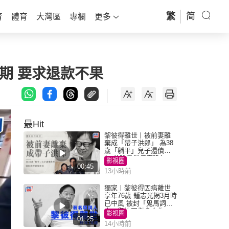
繁
简
育
體育
大灣區
專欄
更多
期 要求退款不果
最Hit
黎彼得離世丨被前妻離
棄成「帶子洪郎」 為38
歲「躺平」兒子還債多
年 曾盼尋伴侶度晚年
影視圈
00:45
13小時前
獨家丨黎彼得因病離世
享年76歲 鍾志光揭3月時
已中風 被封「鬼馬詞
人」與許冠傑多合作
影視圈
01:25
14小時前