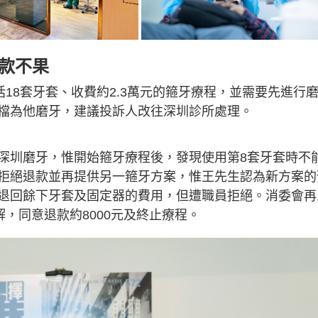
款不果
18套牙套、收費約2.3萬元的箍牙療程，並需要先進行
檔為他磨牙，建議投訴人改往深圳診所處理。
深圳磨牙，惟開始箍牙療程後，發現使用第8套牙套時不
拒絕退款並再提供另一箍牙方案，惟王先生認為新方案的
退回餘下牙套及固定器的費用，但遭職員拒絕。消委會再
，同意退款約8000元及終止療程。