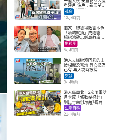
一座入伙 安置花園大廈
重建戶 住戶：新居望見
獅子山好開心！
社會
13小時前
獨家丨黎彼得敢言本色
「唔啱就插」成絕響
楊紹鴻難忘飯局教誨：
受益一生
影視圈
5小時前
港人夫婦遊澳門乘的士
拾相機及電池 貪心據為
己有 再入境時被捕
突發
3小時前
港人每周北上2次用電話
月卡感「條數幾襟計」
網民一面倒推薦1種買法
附消委會數據漫遊計劃
生活百科
消費提示
21小時前