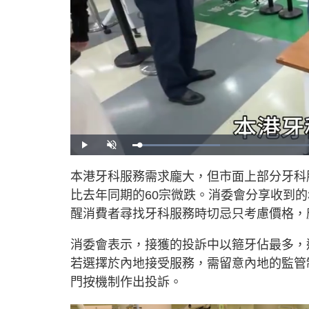
L
P
U
o
l
n
a
a
m
d
y
u
本港牙科服務需求龐大，但市面上部分牙科
e
t
d
e
:
比去年同期的60宗微跌。消委會分享收到
2
1
.
醒消費者尋找牙科服務時切忌只考慮價格，
5
3
%
消委會表示，接獲的投訴中以箍牙佔最多，
若選擇於內地接受服務，需留意內地的監管
門按機制作出投訴。