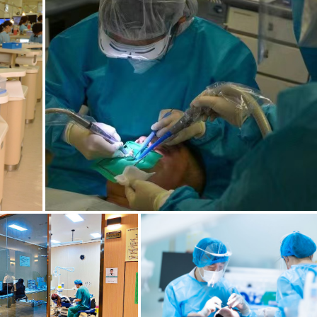
g
T
i
m
e