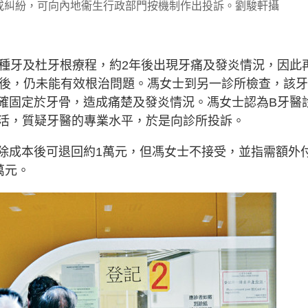
或糾紛，可向內地衞生行政部門按機制作出投訴。劉駿軒攝
行種牙及杜牙根療程，約2年後出現牙痛及發炎情況，因此
次後，仍未能有效根治問題。馮女士到另一診所檢查，該
正確固定於牙骨，造成痛楚及發炎情況。馮女士認為B牙醫
活，質疑牙醫的專業水平，於是向診所投訴。
扣除成本後可退回約1萬元，但馮女士不接受，並指需額外
萬元。