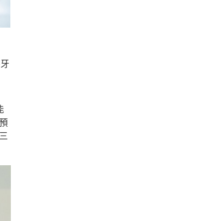
磨牙
能
預
三