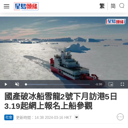
繁
简
Remaining
-
1:30
Loaded
:
Play
Unmute
Picture-
Full
33.76%
in-
Picture
Time
國產破冰船雪龍2號下月訪港5日
3.19起網上報名上船參觀
更新時間：14:38 2024-03-16 HKT
社會