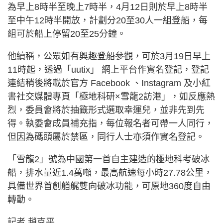
為早上8時半至晚上7時半，4月12日則於早上8時半
至中午12時半開放，計劃分20至30人一組登船，每
組可於船上停留20至25分鐘。
他續稱，公眾如有興趣登船參觀，可於3月19日早上
11時起，透過「uutix」 網上平台作實名登記，登記
連結稍後將載於官方 Facebook 、Instagram 及小紅
書社交媒體專頁「極地科研×雪龍2訪港」，如反應熱
烈，委員會將於抽籤形式選取幸運兒，並非先到先
得。執委會成員補充指，每位報名者可帶一人同行，
但因為碼頭屬於禁區，同行人士亦須作實名登記。
「雪龍2」號為中國第一首自主建造的極地科考破冰
船，排水量近1.4萬噸，最高航速每小時27.78公里，
具備世界首創艏艉雙向破冰功能，可原地360度自由
轉動。
記者 趙克平