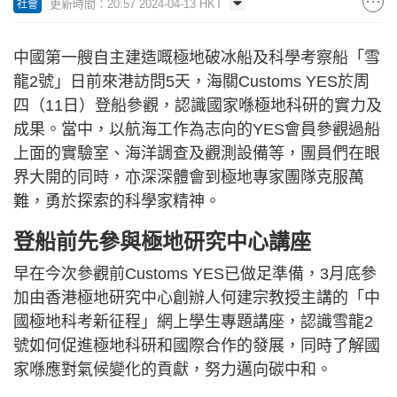
更新時間：20:57 2024-04-13 HKT
社會
中國第一艘自主建造嘅極地破冰船及科學考察船「雪
龍2號」日前來港訪問5天，海關Customs YES於周
四（11日）登船參觀，認識國家喺極地科研的實力及
成果。當中，以航海工作為志向的YES會員參觀過船
上面的實驗室、海洋調查及觀測設備等，團員們在眼
界大開的同時，亦深深體會到極地專家團隊克服萬
難，勇於探索的科學家精神。
登船前先參與極地研究中心講座
早在今次參觀前Customs YES已做足準備，3月底參
加由香港極地研究中心創辦人何建宗教授主講的「中
國極地科考新征程」網上學生專題講座，認識雪龍2
號如何促進極地科研和國際合作的發展，同時了解國
家喺應對氣候變化的貢獻，努力邁向碳中和。