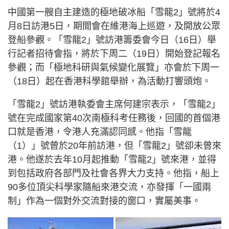
中國第一艘自主建造的極地破冰船「雪龍2」號將於4
月8日訪港5日，期間會在維港海上巡遊，及開放公眾
登船參觀。「雪龍2」號訪港籌委會今日（16日）舉
行記者招待會指，將於下周二（19日）開始登記報名
參觀；而「極地科研與氣候變化展覽」亦會於下周一
（18日）起在香港科學館舉辦，為活動打響頭炮。
「雪龍2」號訪港執委會主席何建宗表示，「雪龍2」
號在完成國家第40次南極科考任務後，回國的首個港
口就是香港，令港人充滿認同感。他指「雪龍
（1）」號曾於20年前訪港，但「雪龍2」號卻未曾來
港。他遂於去年10月起推動「雪龍2」號來港，並得
到包括政府各部門及社會各界大力支持。他指，船上
90多位頂尖科學家隨船來港交流，亦發揮「一國兩
制」作為一個對外交流對接的窗口，實屬美事。