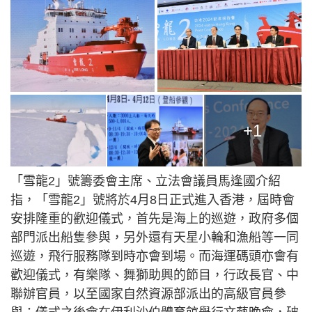
+1
「雪龍2」號籌委會主席、立法會議員馬逢國介紹
指，「雪龍2」號將於4月8日正式進入香港，屆時會
安排隆重的歡迎儀式，首先是海上的巡遊，政府多個
部門派出船隻參與，另外還有天星小輪和漁船等一同
巡遊，飛行服務隊到時亦會到場。而海運碼頭亦會有
歡迎儀式，有樂隊、舞獅助興的節目，行政長官、中
聯辦官員，以至國家自然資源部派出的高級官員參