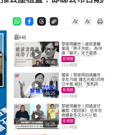
最Hit
黎彼得離世丨被前妻離
棄成「帶子洪郎」 為38
歲「躺平」兒子還債多
年 曾盼尋伴侶度晚年
影視圈
00:45
12小時前
獨家丨黎彼得因病離世
享年76歲 鍾志光揭3月時
已中風 被封「鬼馬詞
人」與許冠傑多合作
影視圈
01:25
13小時前
黎彼得離世丨因通波仔
離開《愛回家》 近年百
病纏身多次入ICU 劉鑾
雄黃宗澤曾施援手
影視圈
01:25
12小時前