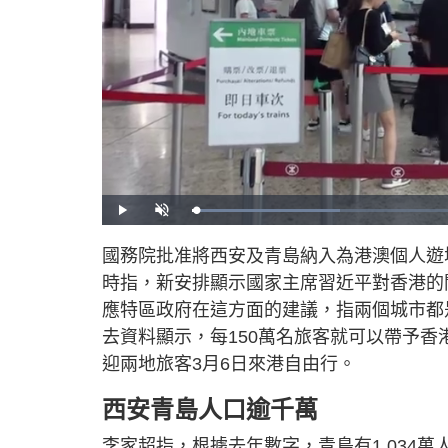
L
P
U
o
l
n
a
a
m
d
y
u
國務院批准將西安及青島納入為港澳個人遊
e
t
d
e
:
時指，新安排顯示國家主席習近平對香港的
2
5
.
應特區政府在這方面的建議，指兩個城市都
0
7
去資料顯示，每150萬名旅客就可以帶予香
%
迎兩地旅客3月6日來港自由行。
西安青島人口逾千萬
李家超指，根據去年數字，青島有1,034萬