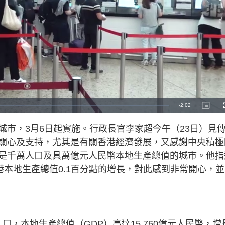
R
-
2:02
P
i
c
e
t
城市，3月6日起實施。行政長官李家超今午（23日）見
u
r
m
e
關心及支持，尤其是有關香港經濟發展，又感謝中央積極
-
i
a
n
是千萬人口及具萬億元人民幣本地生產總值的城市。他指
-
P
i
港本地生產總值0.1百分點的增長，對此感到非常開心，
i
c
t
n
u
r
e
i
n
人口，本地生產總值（GDP）高達15,760億元人民幣，增