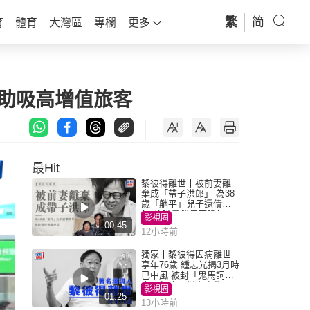
繁
简
育
體育
大灣區
專欄
更多
有助吸高增值旅客
最Hit
黎彼得離世丨被前妻離
棄成「帶子洪郎」 為38
歲「躺平」兒子還債多
年 曾盼尋伴侶度晚年
影視圈
00:45
12小時前
獨家丨黎彼得因病離世
享年76歲 鍾志光揭3月時
已中風 被封「鬼馬詞
人」與許冠傑多合作
影視圈
01:25
13小時前