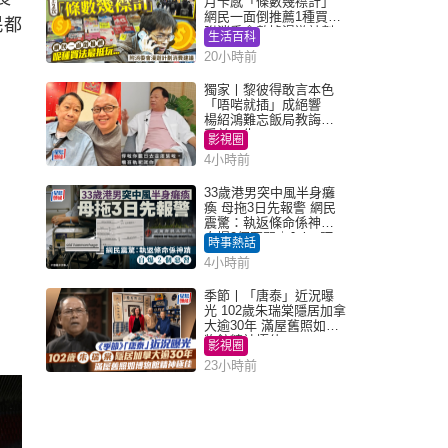
月卡感「條數幾襟計」
網民一面倒推薦1種買法
民都
附消委會數據漫遊計劃
生活百科
消費提示
20小時前
獨家丨黎彼得敢言本色
「唔啱就插」成絕響
楊紹鴻難忘飯局教誨：
受益一生
影視圈
4小時前
33歲港男突中風半身癱
瘓 母拖3日先報警 網民
震驚：執返條命係神蹟
自爆2個惡習｜Juicy叮
時事熱話
4小時前
季節丨「唐泰」近況曝
光 102歲朱瑞棠隱居加拿
大逾30年 滿屋舊照如博
物館精神極佳
影視圈
23小時前