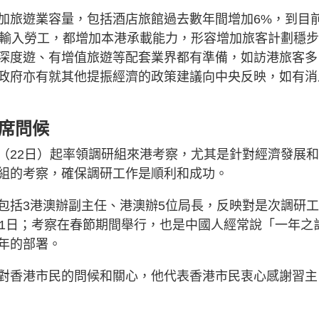
加旅遊業容量，包括酒店旅館過去數年間增加6%，到目
業輸入勞工，都增加本港承載能力，形容增加旅客計劃穩
深度遊、有增值旅遊等配套業界都有準備，如訪港旅客多
政府亦有就其他提振經濟的政策建議向中央反映，如有消
席問候
（22日）起率領調研組來港考察，尤其是針對經濟發展
組的考察，確保調研工作是順利和成功。
包括3港澳辦副主任、港澳辦5位局長，反映對是次調研
多1日；考察在春節期間舉行，也是中國人經常說「一年之
年的部署。
對香港市民的問候和關心，他代表香港市民衷心感謝習主