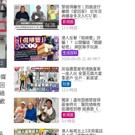
黎彼得離世丨因通波仔
離開《愛回家》 近年百
病纏身多次入ICU 劉鑾
雄黃宗澤曾施援手
影視圈
01:25
12小時前
港人反擊「假順豐」詐
騙！？ 公開騙徒「關鍵
秘密」 網民聯手玩謝：
練習緬甸語
生活百科
2026-08-05 11:46 HKT
F
u
房協遷置屋邨鴻鵠臺第
l
一座入伙 安置花園大廈
l
傳媒
s
重建戶 住戶：新居望見
c
獅子山好開心！
r
社會
回
e
e
12小時前
n
過
獨家丨盧宛茵揭黎彼得
並歡
最後時光：醫院插喉有
痰講唔到嘢 經典歌《浪
子心聲》金句源自廟街
影視圈
睇相佬
5小時前
港人每周北上2次用電話
長