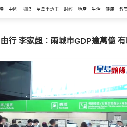
時
中國
國際
星島申訴王
財經
地產
生活
健康
教
自由行 李家超：兩城市GDP逾萬億 