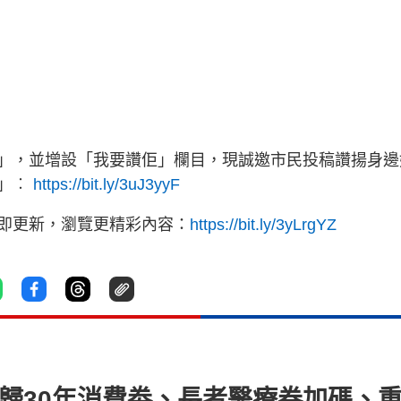
」，並增設「我要讚佢」欄目，現誠邀市民投稿讚揚身邊
佢」︰
https://bit.ly/3uJ3yyF
立即更新，瀏覽更精彩內容：
https://bit.ly/3yLrgYZ
回歸30年消費劵、長者醫療券加碼、