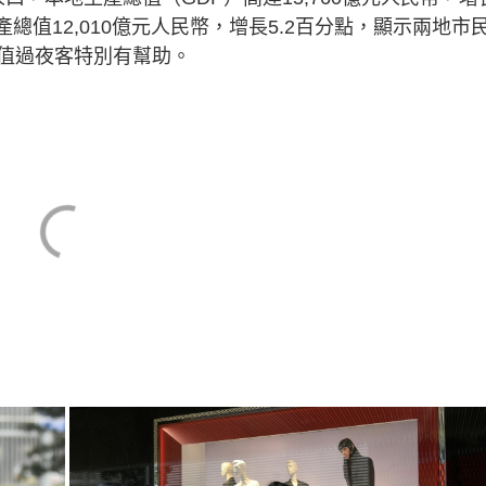
g
生產總值12,010億元人民幣，增長5.2百分點，顯示兩地市
T
值過夜客特別有幫助。
i
m
e