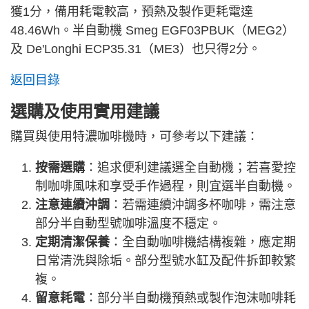
獲1分，備用耗電較高，預熱及製作更耗電達
48.46Wh。半自動機 Smeg EGF03PBUK（MEG2）
及 De'Longhi ECP35.31（ME3）也只得2分。
返回目錄
選購及使用實用建議
購買與使用特濃咖啡機時，可參考以下建議：
按需選購
：追求便利建議選全自動機；若喜愛控
制咖啡風味和享受手作過程，則宜選半自動機。
注意連續沖調
：若需連續沖調多杯咖啡，需注意
部分半自動型號咖啡溫度不穩定。
定期清潔保養
：全自動咖啡機結構複雜，應定期
日常清洗與除垢。部分型號水缸及配件拆卸較繁
複。
留意耗電
：部分半自動機預熱或製作泡沫咖啡耗