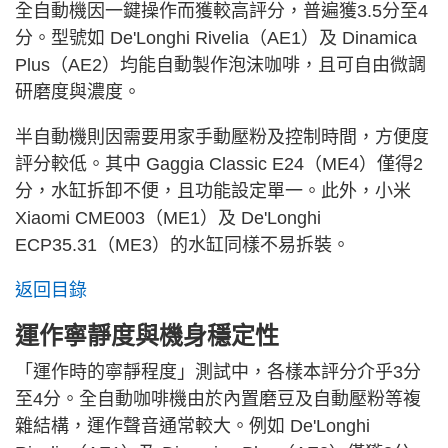
全自動機因一鍵操作而獲較高評分，普遍獲3.5分至4
分。型號如 De'Longhi Rivelia（AE1）及 Dinamica
Plus（AE2）均能自動製作泡沫咖啡，且可自由微調
研磨度與濃度。
半自動機則因需要用家手動壓粉及控制時間，方便度
評分較低。其中 Gaggia Classic E24（ME4）僅得2
分，水缸拆卸不便，且功能設定單一。此外，小米
Xiaomi CME003（ME1）及 De'Longhi
ECP35.31（ME3）的水缸同樣不易拆裝。
返回目錄
運作寧靜度與機身穩定性
「運作時的寧靜程度」測試中，各樣本評分介乎3分
至4分。全自動咖啡機由於內置磨豆及自動壓粉等複
雜結構，運作聲音通常較大。例如 De'Longhi