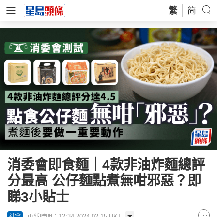
繁
简
消委會即食麵｜4款非油炸麵總評
分最高 公仔麵點煮無咁邪惡？即
睇3小貼士
更新時間：12:34 2024-02-15 HKT
社會