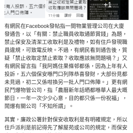
+1
有網民在Facebook發帖指一間物業管理公司在大廈
發通告，以「有關：禁止職員收取通節賞錢」為題，
禁止保安及清潔工收取利是及禮物，如有住戶發現職
員違規，可致電反映。不過，有網民看到通告後，質
疑「禁止收取定禁止索取？收取應該無問題喎？」又
有網民留言指「我阿媽住果條邨都係，因為上年有人
投訴，五六個保安喺門口列隊恭喜發財，大部份見都
未見過，初二又係咁換另一批人門口佈陣。」更有網
民鬥爆物管公司，指「農曆新年話晒都喺華人最大嘅
節日，一年一次少少心意，目的都只係一份祝福」，
鬧爆有關公司「不知所謂」。
其實，廉政公署針對保安收取利是有明確規定，所以
住戶派利是前記得先了解屋苑或公司的規定，而保安