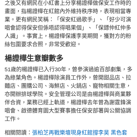
之後又有網民在小紅書上分享楊證樺做保安工作時的
畫面，指楊證樺在紅館內外維持秩序時，表現相當專
業。更有網民笑稱：「保安紅過歌手」、「好少可演
唱會認得保安但係唔認得唱果個」、「保鏢仲紅仲多
人識」。事實上，楊證樺保護李昊期間，獲對方的粉
絲包圍要求合照，非常受歡迎。
楊證樺生意瓣數多
51歲的楊證樺已入行30年，曾參演過逾百部劇集，多
為綠葉角色。楊證樺除演員工作外，曾開甜品店、拉
麵店、團購公司、海鮮店、火鍋店、寵物相關生意，
亦開辦排球學院。安全管理公司是由楊證樺與商業夥
伴合資，業務已經上軌道，楊證樺去年曾為謝霆鋒演
唱會、啟德體育園大型賽事擔任保安部署與公關協調
工作。
相關閱讀：
張柏芝再戰樂壇現身紅館撐李昊 黑色套