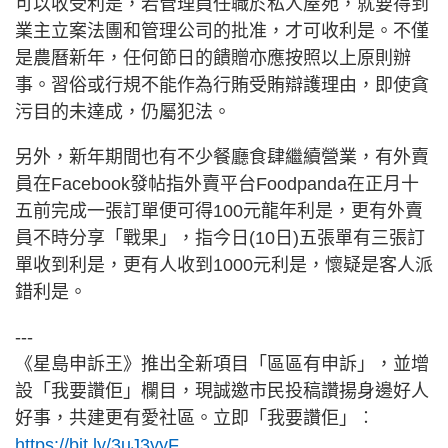
可以收受利是，若管理員任職於私人屋苑，就要得到
業主立案法團和管理公司的批准，才可收利是。不僅
是農曆新年，任何節日的饋贈亦應按照以上原則辦
事。習俗或行規不能作為行賄受賄辯護理由，即使貪
污目的未達成，仍屬犯法。
另外，新年期間也有不少餐廳食肆繼續營業，有外賣
員在Facebook發帖指外賣平台Foodpanda在正月十
五前完成一張訂單便可得100元龍年利是，更有外賣
員不時分享「戰果」，指今日(10日)五張單有三張訂
單收到利是，更有人收到1000元利是，懷疑是客人派
錯利是。
---
《星島申訴王》推出全新項目「區區有申訴」，並增
設「我要讚佢」欄目，現誠邀市民投稿讚揚身邊好人
好事，共建更有愛社區。立即「我要讚佢」︰
https://bit.ly/3uJ3yyF