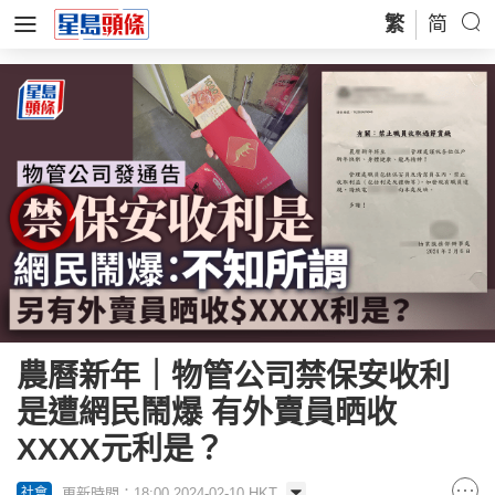
繁
简
農曆新年｜物管公司禁保安收利
是遭網民鬧爆 有外賣員晒收
XXXX元利是？
更新時間：18:00 2024-02-10 HKT
社會