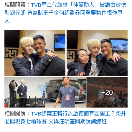
相關閱讀：
TVB星二代綠葉「伸腳助人」被讚由啟德
型到元朗 曾為賭王千金何超盈尋回重要物件視作恩
人
+20
相關閱讀：
TVB綠葉王轉行於啟德體育園開工？榮升
老闆現身七欖球賽 父與汪明荃同期讀訓練班