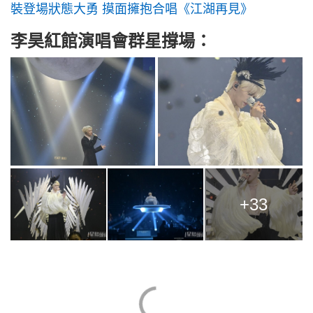
裝登場狀態大勇 摸面擁抱合唱《江湖再見》
李昊紅館演唱會群星撐場：
+33