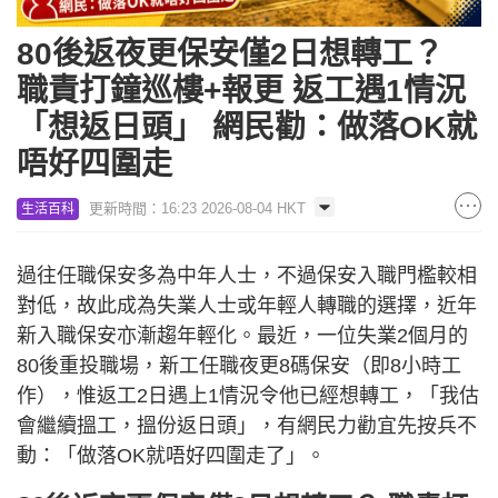
80後返夜更保安僅2日想轉工？
職責打鐘巡樓+報更 返工遇1情況
「想返日頭」 網民勸：做落OK就
唔好四圍走
更新時間：16:23 2026-08-04 HKT
生活百科
過往任職保安多為中年人士，不過保安入職門檻較相
對低，故此成為失業人士或年輕人轉職的選擇，近年
新入職保安亦漸趨年輕化。最近，一位失業2個月的
80後重投職場，新工任職夜更8碼保安（即8小時工
作），惟返工2日遇上1情況令他已經想轉工，「我估
會繼續搵工，搵份返日頭」，有網民力勸宜先按兵不
動：「做落OK就唔好四圍走了」。