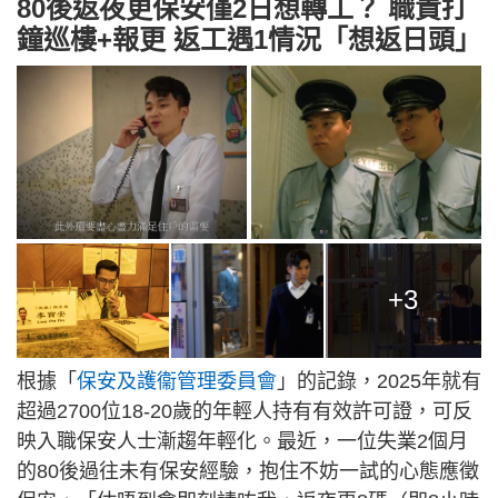
80後返夜更保安僅2日想轉工？ 職責打
鐘巡樓+報更 返工遇1情況「想返日頭」
+3
根據「
保安及護衞管理委員會
」的記錄，2025年就有
超過2700位18-20歲的年輕人持有有效許可證，可反
映入職保安人士漸趨年輕化。最近，一位失業2個月
的80後過往未有保安經驗，抱住不妨一試的心態應徵