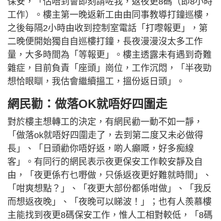
保安，「估唔到會即刻請咗我，返夜更8碼（即8小時
工作）。樓主第一晚返新工由由同事教導打鐘巡樓，
之後每隔2小時由收到控制室電話「打嚟報更」，第
二晚便開始獨自自巡樓打鐘，長夜漫漫沒太多工作
量，大多時間為「等報更」。樓主透露未有遇到奇難
雜症，目前負責「座頭」崗位，工作沉悶，「半夜勁
想恰眼瞓，我估會繼續搵工，搵份返日頭」。
網民勸：做落OK就唔好四圍走
對於樓主想轉工的決定，有網民勸一動不如一靜，
「做落ok就唔好四圍走了，去到第二度又未必做得
長」、「日頭勸你唔好返，啲人癲嘅，好多痴線
客」。有同行的網民表示夜更保安工作較安靜及自
由，「夜更係冇乜嘢做，只係返夜更好難就時間」、
「咁爽想點？」、「夜更大部份都係咁做」、「我反
而想返夜晚」、「夜晚可以睇波！」；也有人羨慕樓
主能找到夜更8碼保安工作，惟人工相對較低，「8碼