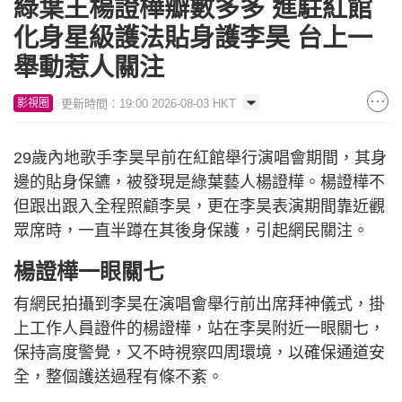
綠葉王楊證樺瓣數多多 進駐紅館
化身星級護法貼身護李昊 台上一
舉動惹人關注
更新時間：19:00 2026-08-03 HKT
影視圈
29歲內地歌手李昊早前在紅館舉行演唱會期間，其身
邊的貼身保鑣，被發現是綠葉藝人楊證樺。楊證樺不
但跟出跟入全程照顧李昊，更在李昊表演期間靠近觀
眾席時，一直半蹲在其後身保護，引起網民關注。
楊證樺一眼關七
有網民拍攝到李昊在演唱會舉行前出席拜神儀式，掛
上工作人員證件的楊證樺，站在李昊附近一眼關七，
保持高度警覺，又不時視察四周環境，以確保通道安
全，整個護送過程有條不紊。