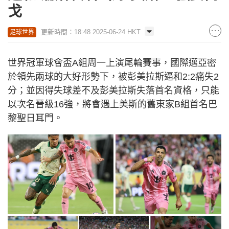
戈
更新時間：18:48 2025-06-24 HKT
足球世界
世界冠軍球會盃A組周一上演尾輪賽事，國際邁亞密
於領先兩球的大好形勢下，被彭美拉斯逼和2:2痛失2
分；並因得失球差不及彭美拉斯失落首名資格，只能
以次名晉級16強，將會遇上美斯的舊東家B組首名巴
黎聖日耳門。