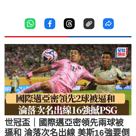
世冠盃｜國際邁亞密領先兩球被
逼和 淪落次名出線 美斯16強要倒