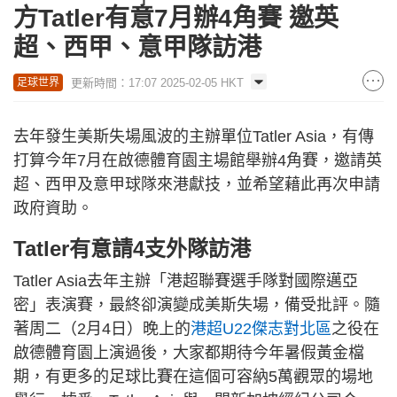
方Tatler有意7月辦4角賽 邀英
超、西甲、意甲隊訪港
更新時間：17:07 2025-02-05 HKT
足球世界
去年發生美斯失場風波的主辦單位Tatler Asia，有傳
打算今年7月在啟德體育園主場館舉辦4角賽，邀請英
超、西甲及意甲球隊來港獻技，並希望藉此再次申請
政府資助。
Tatler有意請4支外隊訪港
Tatler Asia去年主辦「港超聯賽選手隊對國際邁亞
密」表演賽，最終卻演變成美斯失場，備受批評。隨
著周二（2月4日）晚上的
港超U22傑志對北區
之役在
啟德體育園上演過後，大家都期待今年暑假黃金檔
期，有更多的足球比賽在這個可容納5萬觀眾的場地