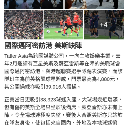
+4
國際邁阿密訪港 美斯缺陣
Tatler Asia為跨國媒體公司，一向主攻娛樂事業，去
年2月邀請有巨星美斯及蘇亞雷斯等在陣的美職球會
國際邁阿密訪港，與港超聯賽選手隊踢表演賽，而該
隊班主為前英格蘭球星碧咸，門票最高為4,880元，
其公開操練亦吸引39,916人觀操。
正賽當日更吸引38,323球迷入座，大球場幾近爆滿，
但有傷的美斯全場只坐於後備席，蘇亞雷斯亦未有上
陣，令全場球迷極度失望，賽後大合照美斯亦只站於
在隊友身後，使包括來自國內、外地及本地球迷憤