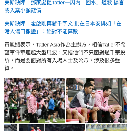
美斯缺陣︱鄧家彪促Tatler一周內「回水」道歉 揚言
或入稟小額錢債
美斯缺陣︱霍啟剛再發千字文 批在日本安排如「在
港人傷口撒鹽」：絕對不能算數
黃鳳嫺表示，Tatler Asia作為主辦方，相信Tatler不希
望事件牽連起大型風波，又指他們不只面對過千宗投
訴，而是要面對所有入場人士及公眾，涉及很多盤
算。