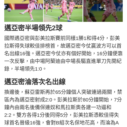
+1
邁亞密半場領先2球
國際遇亞密與彭美拉斯賽前同樣1勝1和得4分，彭美
拉斯得失球較佳排榜首，故邁亞密今仗贏波方可以首
名出線16強。邁亞密今仗亦有個好開始，16分鐘便靠
一次反擊，由中場阿蘭迪由中場長驅直進單刀先開紀
錄，半場領先1:0。
邁亞密淪落次名出線
換邊後，蘇亞雷斯再於65分鐘個人突破連過兩關，禁
區內為邁亞密射成2:0。彭美拉斯於80分鐘開始，7分
鐘內由兩名後備保連奴和馬拉斯奧各建一功逼和
2:2。雙方各得1分後同得5分，彭美拉斯憑較佳得失
球首名晉級16強，會對B組次名保地花高，而淪為A