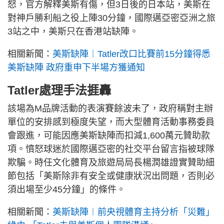
怒，官方解釋美斯有傷，但3日後的日本站，美斯在
對神戶勝利船之役上陣30分鐘，國際邁亞密亞洲之旅
3站之中，美斯只在香港站缺陣。
相關新聞：
美斯缺陣︱Tatler改口比賽前15分鐘得悉
美斯缺陣 政府重申下半場方獲通知
Tatler處理手法捱轟
該場為M品牌活動的表演賽餘波未了，政府稱對主辦
單位的安排感到極度失望，而大型體育活動事務委員
會跟進，可能因應美斯缺陣而扣減1,600萬元贊助款
項。憤怒球迷於國際邁亞密的社交平台留言指被球隊
欺騙。時任文化體育及旅遊局局長楊潤雄證實贊助細
節包括「美斯除非有安全或健康狀況出問題，否則必
須出場至少45分鐘」的條件。
相關新聞：
美斯缺陣︱前央視體育主持分析「災難」