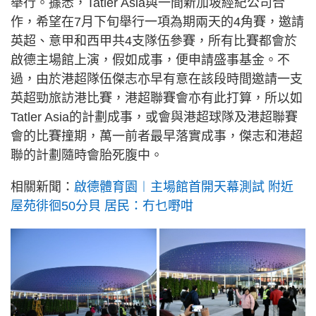
舉行。據悉，Tatler Asia與一間新加坡經紀公司合
作，希望在7月下旬舉行一項為期兩天的4角賽，邀請
英超、意甲和西甲共4支隊伍參賽，所有比賽都會於
啟德主場館上演，假如成事，便申請盛事基金。不
過，由於港超隊伍傑志亦早有意在該段時間邀請一支
英超勁旅訪港比賽，港超聯賽會亦有此打算，所以如
Tatler Asia的計劃成事，或會與港超球隊及港超聯賽
會的比賽撞期，萬一前者最早落實成事，傑志和港超
聯的計劃隨時會胎死腹中。
相關新聞：
啟德體育園︱主場館首開天幕測試 附近
屋苑徘徊50分貝 居民：冇乜嘢咁