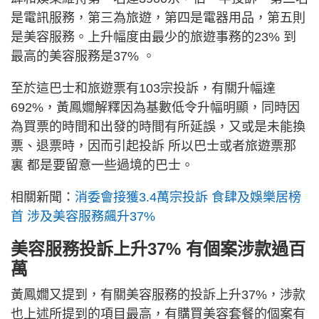
是電訊服務，第三為旅遊，第四是電器用品，第五則
是美容服務。上升幅度由最少的旅遊事務的23% 到
最高的美容服務是37% 。
至於這巴士和旅遊票有103宗投訴，有關升幅達
692%，黃鳳嫺解釋因為基數低令升幅明顯，同時因
為買票的時間和出發的時間有所延誤，又或是未能換
票、退票時，因而引起投訴 所以巴士或者旅遊票那
裏 都是要留意一些過境的巴士。
相關新聞：
消委會接獲3.4萬宗投訴 食肆及娛樂居榜
首 涉及美容服務飆升37%
美容服務投訴上升37% 有個案涉款過百
萬
黃鳳嫺又提到，有關美容服務的投訴上升37%，涉款
也上述所提到的項目最高，有購買美容套餐的個案有