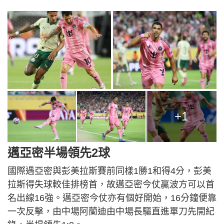
+1
邁亞密半場領先2球
國際遇亞密與彭美拉斯賽前同樣1勝1和得4分，彭美
拉斯得失球較佳排榜首，故邁亞密今仗贏波方可以首
名出線16強。邁亞密今仗亦有個好開始，16分鐘便靠
一次反擊，由中場阿蘭迪由中場長驅直進單刀先開紀