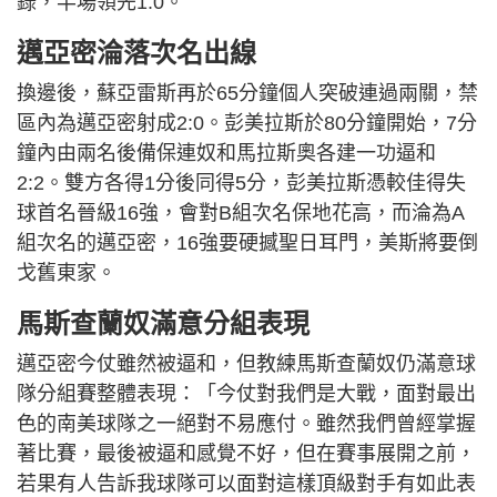
錄，半場領先1:0。
邁亞密淪落次名出線
換邊後，蘇亞雷斯再於65分鐘個人突破連過兩關，禁
區內為邁亞密射成2:0。彭美拉斯於80分鐘開始，7分
鐘內由兩名後備保連奴和馬拉斯奧各建一功逼和
2:2。雙方各得1分後同得5分，彭美拉斯憑較佳得失
球首名晉級16強，會對B組次名保地花高，而淪為A
組次名的邁亞密，16強要硬撼聖日耳門，美斯將要倒
戈舊東家。
馬斯查蘭奴滿意分組表現
邁亞密今仗雖然被逼和，但教練馬斯查蘭奴仍滿意球
隊分組賽整體表現：「今仗對我們是大戰，面對最出
色的南美球隊之一絕對不易應付。雖然我們曾經掌握
著比賽，最後被逼和感覺不好，但在賽事展開之前，
若果有人告訴我球隊可以面對這樣頂級對手有如此表