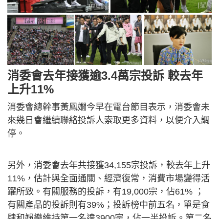
消委會去年接獲逾3.4萬宗投訴 較去年
上升11%
消委會總幹事黃鳳嫺今早在電台節目表示，消委會未
來幾日會繼續聯絡投訴人索取更多資料，以便介入調
停。
另外，消委會去年共接獲34,155宗投訴，較去年上升
11%，估計與全面通關、經濟復常，消費市場變得活
躍所致。有關服務的投訴，有19,000宗，佔61% ；
有關產品的投訴則有39%；投訴榜中前五名，單是食
肆和娛樂維持第一名達3900宗，佔一半投訴。第二名