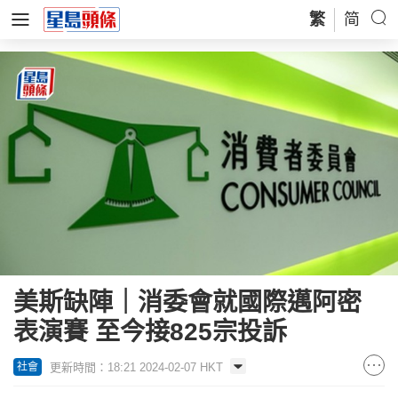
繁
简
美斯缺陣｜消委會就國際邁阿密
表演賽 至今接825宗投訴
更新時間：18:21 2024-02-07 HKT
社會