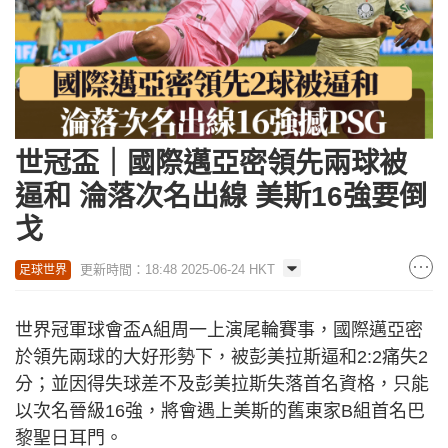
世冠盃｜國際邁亞密領先兩球被
逼和 淪落次名出線 美斯16強要倒
戈
更新時間：18:48 2025-06-24 HKT
足球世界
世界冠軍球會盃A組周一上演尾輪賽事，國際邁亞密
於領先兩球的大好形勢下，被彭美拉斯逼和2:2痛失2
分；並因得失球差不及彭美拉斯失落首名資格，只能
以次名晉級16強，將會遇上美斯的舊東家B組首名巴
黎聖日耳門。